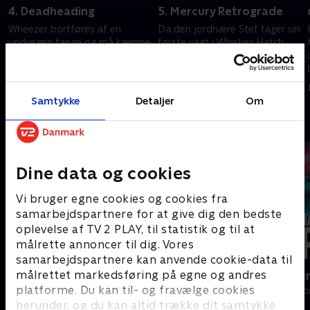
4. Deadheading
5. Mercury Retrograde
Wheezer bortføres af en
Da den jordnære Stef tager sin
undvegen fange og må kæmpe
første vagt i Whiskey Hatch,
for at holde en såret partner i
knytter hun et uventet bånd til
live og sikre sit teams
en besøgende clairvoyant.
sikkerhed.
15. juni 2026 • 43 min
15. juni 2026 • 42 min
Samtykke
Detaljer
Om
Andre så også
Dine data og cookies
Vi bruger egne cookies og cookies fra
samarbejdspartnere for at give dig den bedste
oplevelse af TV 2 PLAY, til statistik og til at
målrette annoncer til dig. Vores
samarbejdspartnere kan anvende cookie-data til
målrettet markedsføring på egne og andres
Luftens læger
Happy fucki
platforme. Du kan til- og fravælge cookies
Drama • 3 sæsoner
Drama • 1 sæso
herunder, og du kan altid trække dit samtykke