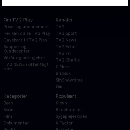
Om TV 2 Play
Kanaler
Priser og abonnement
TV 2
Her kan du se TV 2 Play
TV 2 Sport
Gavekort til TV 2 Play
TV 2 News
Support og
TV 2 Echo
Kundecenter
TV 2 Fri
Vilkår og betingelser
TV 2 Charlie
TV 2 NEWS i offentligt
C More
rum
BritBox
SkyShowtime
Oiii
Kategorier
Populært
Børn
Klovn
Serier
Badehotellet
Film
Sygeplejeskolen
Dokumentar
X Factor
Reality
Bachelor