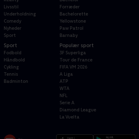
Livsstil
Forræder
Underholdning
Bachelorette
Comedy
Yellowstone
Nyheder
Paw Patrol
Sport
Barnaby
Sport
Populær sport
Fodbold
3F Superliga
Håndbold
Tour de France
Cykling
FIFA VM 2026
Tennis
A Liga
Badminton
ATP
WTA
NFL
Serie A
Diamond League
La Vuelta