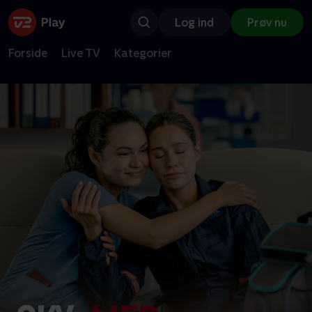
Log ind
Prøv nu
Forside
Live TV
Kategorier