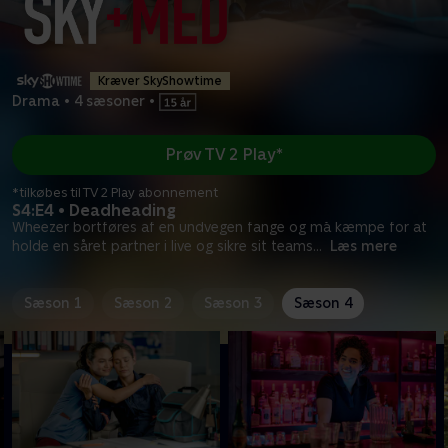
Kræver SkyShowtime
Drama
•
4 sæsoner
•
Prøv TV 2 Play*
*tilkøbes til TV 2 Play abonnement
S4:E4 • Deadheading
Wheezer bortføres af en undvegen fange og må kæmpe for at
holde en såret partner i live og sikre sit teams
...
Læs mere
Sæson 1
Sæson 2
Sæson 3
Sæson 4