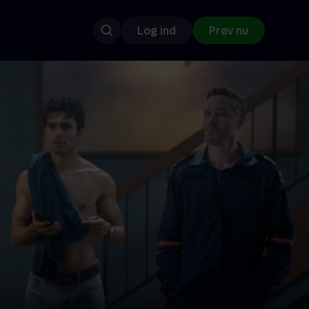
Log ind
Prøv nu