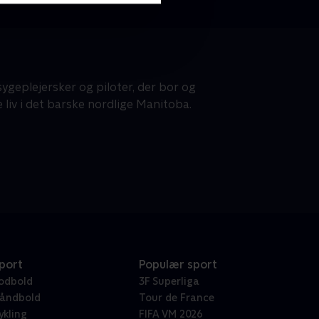
sygeplejersker og piloter, der bor og
liv i det barske nordlige Manitoba.
port
Populær sport
odbold
3F Superliga
åndbold
Tour de France
ykling
FIFA VM 2026