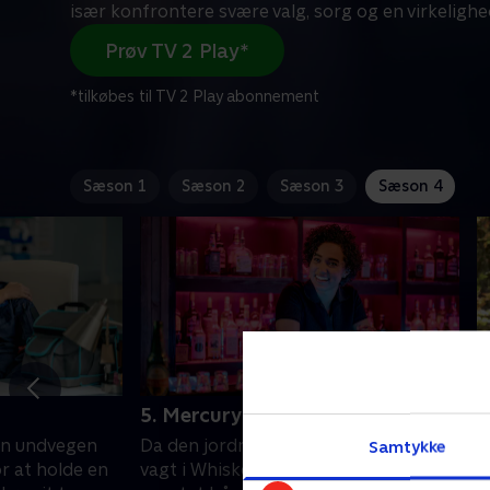
især konfrontere svære valg, sorg og en virkelighe
Prøv TV 2 Play*
*tilkøbes til TV 2 Play abonnement
Sæson 1
Sæson 2
Sæson 3
Sæson 4
5. Mercury Retrograde
6
en undvegen
Da den jordnære Stef tager sin første
H
Samtykke
 at holde en
vagt i Whiskey Hatch, knytter hun et
a