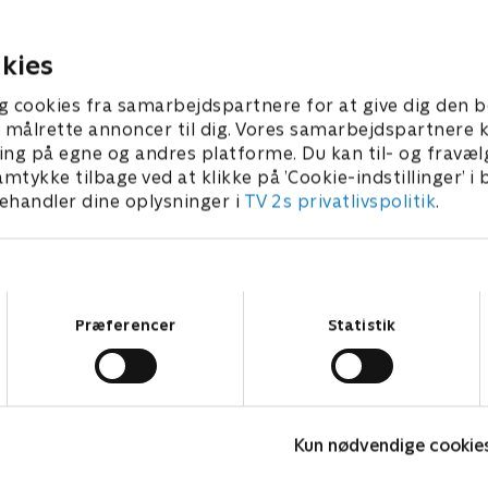
ræffe en svær beslutning, der kan
konfrontere svære v
etyde forskellen på liv og død.
virkelighed, de ikke 
kies
5. juni 2026 • 44 min
15. juni 2026 • 43 min
g cookies fra samarbejdspartnere for at give dig den b
l at målrette annoncer til dig. Vores samarbejdspartner
ing på egne og andres platforme. Du kan til- og fravæl
amtykke tilbage ved at klikke på ’Cookie-indstillinger’ i
handler dine oplysninger i
TV 2s privatlivspolitik
.
Samtykkevalg
Præferencer
Statistik
Happy fucking Pride
F
Kun nødvendige cookie
Drama • 1 sæsoner
D