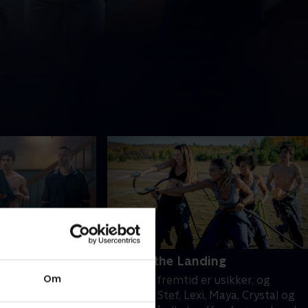
8. Stick the Landing
Om
varsel må Crystal,
SkyMeds fremtid er usikker, og
ver især
Wheezer, Stef, Lexi, Maya, Crystal og