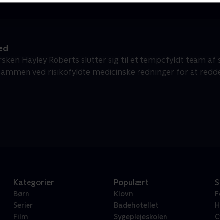
ed
rsken Hayley Roberts slutter sig til et tempofyldt team af 
sammen ved risikofyldte medicinske redninger for at redde 
Kategorier
Populært
S
Børn
Klovn
F
Serier
Badehotellet
H
Film
Sygeplejeskolen
C