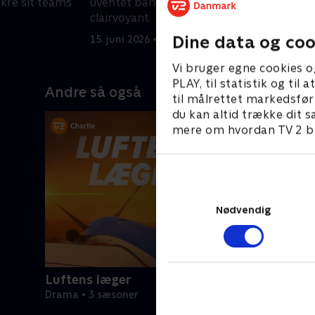
sikre sit teams
uventet bånd til en besøgende
t
clairvoyant.
b
Dine data og coo
15. juni 2026 • 42 min
1
Vi bruger egne cookies o
PLAY, til statistik og ti
Andre så også
til målrettet markedsfør
du kan altid trække dit s
mere om hvordan TV 2 be
Nødvendig
Luftens læger
Drama • 3 sæsoner