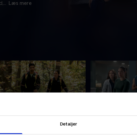
d,
...
Læs mere
. 77 Hours
7. Aftermath
Detaljer
ayley griber ind, da Piper forsøger
Under en tornadoad
t flygte med sin bror, og Crystal må
Zay, Lexi og Piper h