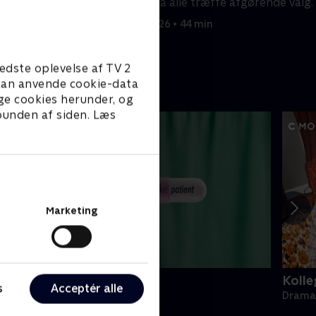
alg, sorg og en
Hayley må alle træffe afgørende valg.
kan flygte fra.
15. juni 2026 • 44 min
edste oplevelse af TV 2
e kan anvende cookie-data
ge cookies herunder, og
 bunden af siden. Læs
Marketing
ake Patient
Kolle
s
Acceptér alle
rama • 1 sæsoner
Drama 