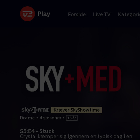
Forside
Live TV
Kategori
Kræver SkyShowtime
Drama
•
4 sæsoner
•
S3:E4 • Stuck
Crystal kæmper sig igennem en typisk dag i en