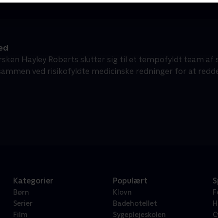
ed
rsken Hayley Roberts slutter sig til et tempofyldt team af 
sammen ved risikofyldte medicinske redninger for at redde 
Kategorier
Populært
S
Børn
Klovn
F
Serier
Badehotellet
H
Film
Sygeplejeskolen
C