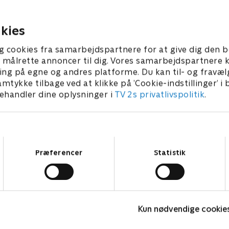
 sammen i vildmarken.
forestille sig sit pilotliv i vil
fantastiske filmgenrer.
5 • 42 min
kies
2. juni 2025 • 42 min
g cookies fra samarbejdspartnere for at give dig den b
l at målrette annoncer til dig. Vores samarbejdspartner
ing på egne og andres platforme. Du kan til- og fravæl
amtykke tilbage ved at klikke på ’Cookie-indstillinger’ i
handler dine oplysninger i
TV 2s privatlivspolitik
.
Samtykkevalg
Præferencer
Statistik
Happy fucking Pride
F
Kun nødvendige cookie
Drama • 1 sæsoner
D