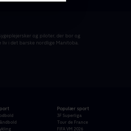
sygeplejersker og piloter, der bor og
liv i det barske nordlige Manitoba.
port
Populær sport
odbold
3F Superliga
åndbold
Tour de France
ykling
FIFA VM 2026