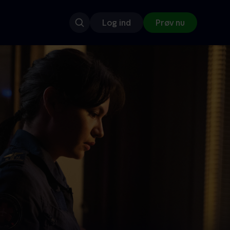
Log ind
Prøv nu