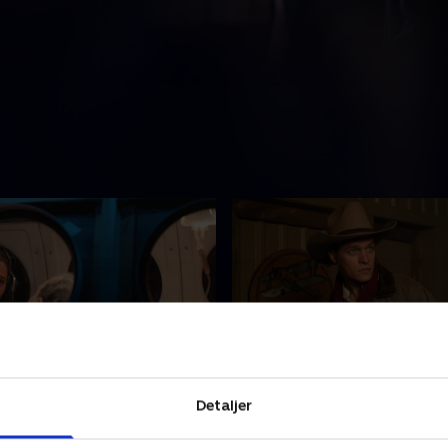
nncing the Stone
6. WheezerVision
Detaljer
mpingtur med kadetterne
Efter at have mistet synet
 strander Chopper og
underholder Wheezer sig sel