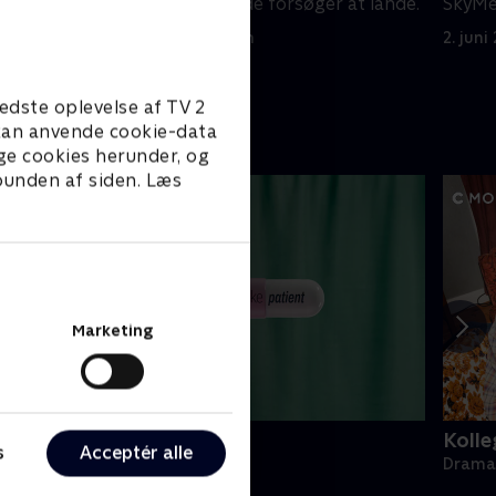
de og
eksplodere, hvis de forsøger at lande.
SkyMe
2. juni 2025 • 42 min
2. juni
edste oplevelse af TV 2
e kan anvende cookie-data
ge cookies herunder, og
 bunden af siden. Læs
Marketing
ake Patient
Kolle
s
Acceptér alle
rama • 1 sæsoner
Drama 