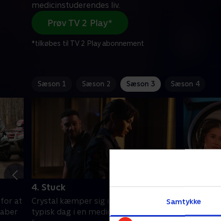
medicinstuderendes liv.
Prøv TV 2 Play*
*tilkøbes til TV 2 Play abonnement
Sæson 1
Sæson 2
Sæson 3
Sæson 4
4. Stuck
5. Maria
for at
Crystal kæmper sig igennem en
Da en ca
Samtykke
kaber
typisk dag i en medicinstuderendes
går galt,