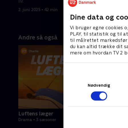
liv.
Marianne
2. juni 2025 • 42 min
2. juni 202
Dine data og coo
Vi bruger egne cookies o
PLAY, til statistik og ti
Andre så også
til målrettet markedsfør
du kan altid trække dit s
mere om hvordan TV 2 be
Nødvendig
Luftens læger
Drama • 3 sæsoner