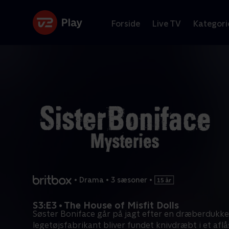
Forside
Live TV
Kategori
•
Drama
•
3 sæsoner
•
S3:E3 • The House of Misfit Dolls
Søster Boniface går på jagt efter en dræberdukke,
legetøjsfabrikant bliver fundet knivdræbt i et aflå