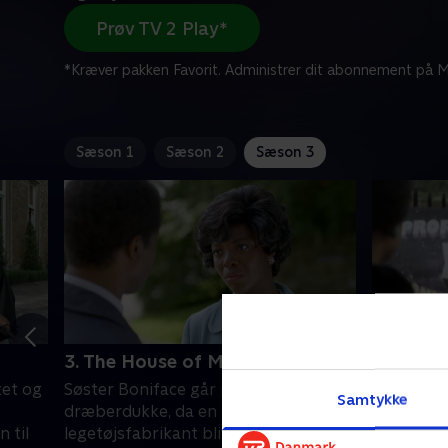
Prøv TV 2 Play*
*Kræver pakken Favorit. Administrer dit abonnement på Mi
Sæson 1
Sæson 2
Sæson 3
3. The House of Misfit Dolls
4. Profe
tet og
Søster Boniface går på jagt efter en
En Profes
Samtykke
dræberdukke, da en lokal
landsbye
n til
legetøjsfabrikant bliver fundet
skaber på