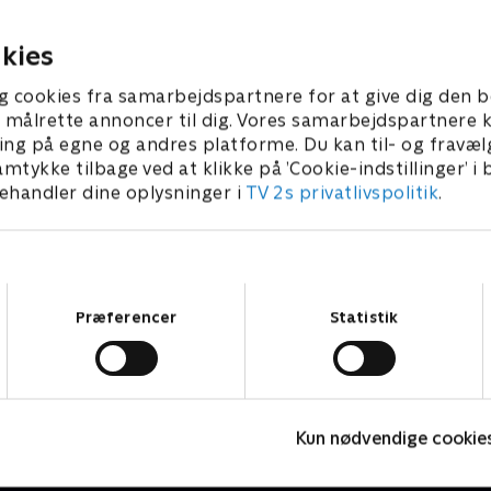
ter Boniface
fundet dræbt i sit arbejdsvæ
kningen.
25 • 44 min
16. juli 2025 • 43 min
kies
g cookies fra samarbejdspartnere for at give dig den b
l at målrette annoncer til dig. Vores samarbejdspartner
ing på egne og andres platforme. Du kan til- og fravæl
amtykke tilbage ved at klikke på ’Cookie-indstillinger’ i
handler dine oplysninger i
TV 2s privatlivspolitik
.
Samtykkevalg
Præferencer
Statistik
The Rainmaker
L
Kun nødvendige cookie
Drama • 1 sæsoner
D