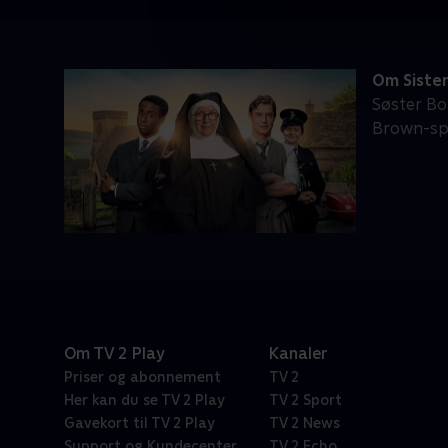
Om Sister
Søster Bo
Brown-spi
Om TV 2 Play
Kanaler
Priser og abonnement
TV 2
Her kan du se TV 2 Play
TV 2 Sport
Gavekort til TV 2 Play
TV 2 News
Support og Kundecenter
TV 2 Echo