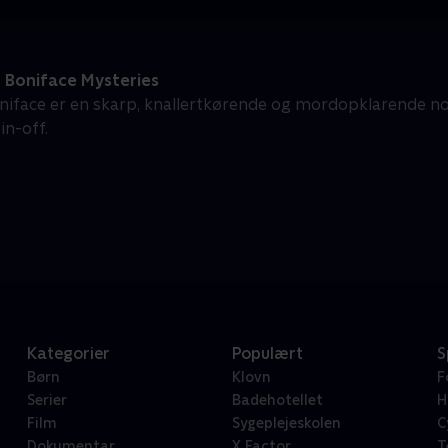
 Boniface Mysteries
niface er en skarp, knallertkørende og mordopklarende 
n-off.
Kategorier
Populært
S
Børn
Klovn
F
Serier
Badehotellet
H
Film
Sygeplejeskolen
C
Dokumentar
X Factor
T