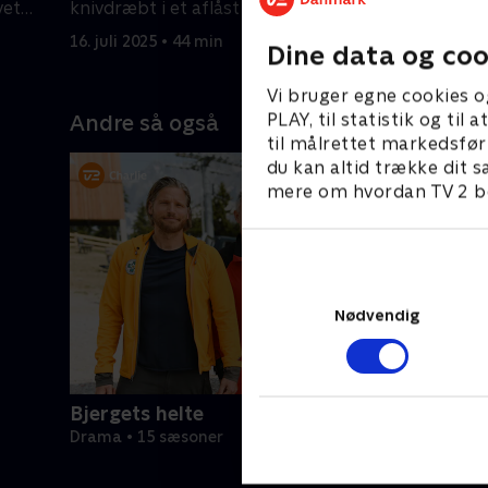
vet
knivdræbt i et aflåst rum.
leder søs
efterfors
16. juli 2025 • 44 min
16. juli 20
Dine data og coo
Vi bruger egne cookies o
PLAY, til statistik og ti
Andre så også
til målrettet markedsfør
du kan altid trække dit s
mere om hvordan TV 2 be
Nødvendig
Bjergets helte
Drama • 15 sæsoner