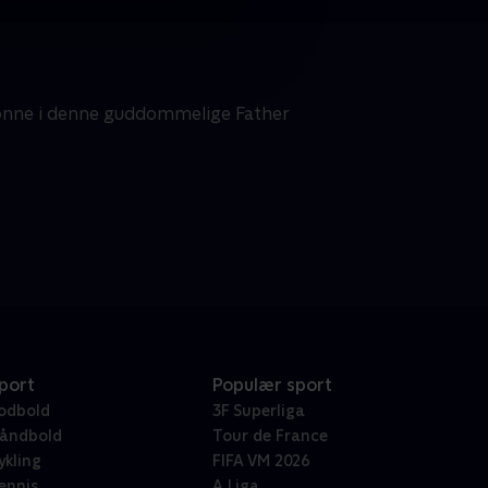
nonne i denne guddommelige Father
port
Populær sport
odbold
3F Superliga
åndbold
Tour de France
ykling
FIFA VM 2026
ennis
A Liga