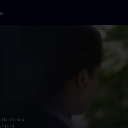
er
 da en lokal
st rum.