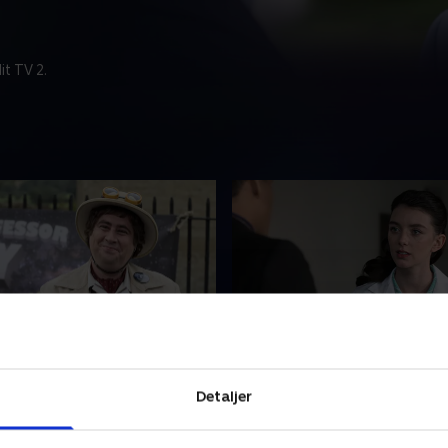
t TV 2.
ssor Y
5. A Fragrant Scandal
sor Y-konvention indtager
Søster Boniface må opsnus
Detaljer
n, og da tv-programmets
morder, da den bedste parf
 mystisk vis forsvinder,
et anerkendt duftdynasti bl