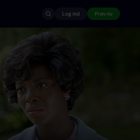
Log ind
Prøv nu