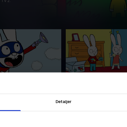
 TV 2.
olde
40. Ikke spor træt
rneserie om den tjekkede,
Fransk børneserie om den t
erkanin Simon, som hele tiden
lille superkanin Simon, som 
e ting som for eksempel at
prøver nye ting som for ek
Detaljer
kle eller gå til tandlægen.
lære at cykle eller gå til tan
 • 5 min
1. maj 2023 • 5 min