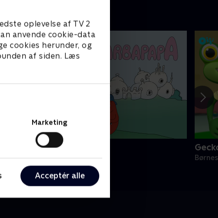
edste oplevelse af TV 2
e kan anvende cookie-data
ge cookies herunder, og
 bunden af siden. Læs
Marketing
Barbapapa
Geck
ørneserier • 1 sæsoner
Børnes
s
Acceptér alle