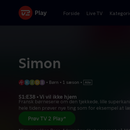
Forside
Live TV
Kategori
Simon
•
Børn
•
1 sæson
•
S1:E38 • Vi vil ikke hjem
Fransk børneserie om den tjekkede, lille superka
hele tiden prøver nye ting som for eksempel at l
Prøv TV 2 Play*