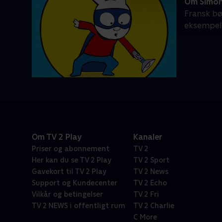
Om Simo
Fransk bø
eksempel a
Om TV 2 Play
Kanaler
Priser og abonnement
TV 2
Her kan du se TV 2 Play
TV 2 Sport
Gavekort til TV 2 Play
TV 2 News
Support og Kundecenter
TV 2 Echo
Vilkår og betingelser
TV 2 Fri
TV 2 NEWS i offentligt rum
TV 2 Charlie
C More