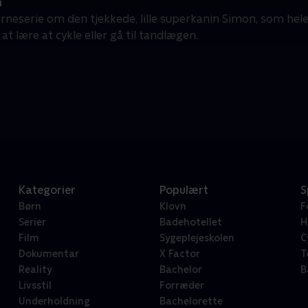
n
rneserie om den tjekkede, lille superkanin Simon, som hele
t lære at cykle eller gå til tandlægen.
Kategorier
Populært
S
Børn
Klovn
F
Serier
Badehotellet
H
Film
Sygeplejeskolen
C
Dokumentar
X Factor
T
Reality
Bachelor
B
Livsstil
Forræder
Underholdning
Bachelorette