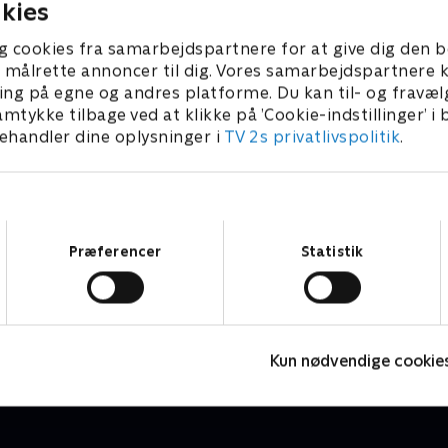
kies
g cookies fra samarbejdspartnere for at give dig den b
l at målrette annoncer til dig. Vores samarbejdspartner
ing på egne og andres platforme. Du kan til- og fravæl
amtykke tilbage ved at klikke på ’Cookie-indstillinger’ i
handler dine oplysninger i
TV 2s privatlivspolitik
.
Samtykkevalg
Præferencer
Statistik
Bing
Børneserier • 4 sæsoner
B
Kun nødvendige cookie