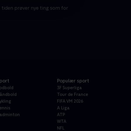
 tiden prøver nye ting som for
port
Populær sport
odbold
3F Superliga
åndbold
Tour de France
ykling
FIFA VM 2026
ennis
A Liga
adminton
ATP
WTA
NFL