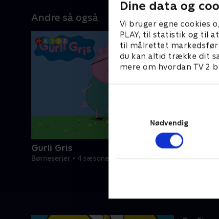
Dine data og coo
Andre så også
Vi bruger egne cookies o
PLAY, til statistik og ti
til målrettet markedsfør
du kan altid trække dit s
mere om hvordan TV 2 be
Nødvendig
Gurli Gris
Børneserier • 4 sæsoner