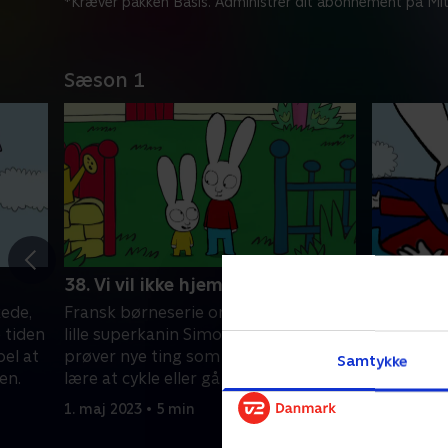
*Kræver pakken Basis. Administrer dit abonnement på Mit
Sæson 1
38. Vi vil ikke hjem
39. Sneb
ede,
Fransk børneserie om den tjekkede,
Fransk bø
 tiden
lille superkanin Simon, som hele tiden
lille sup
el at
prøver nye ting som for eksempel at
prøver ny
Samtykke
en.
lære at cykle eller gå til tandlægen.
lære at cy
1. maj 2023 • 5 min
1. maj 2023