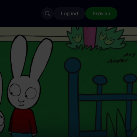
Log ind
Prøv nu