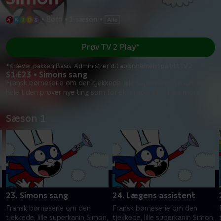
•
Børn
•
1 sæson
•
Prøv TV 2 Play*
*Kræver pakken Basis. Administrer dit abonnement på Mit TV 2.
S1:E23 • Simons sang
Fransk børneserie om den tjekkede, lille superkanin Simon, som
hele tiden prøver nye ting som for eksempel at
...
Læs mere
Sæson 1
23. Simons sang
24. Lægens assistent
Fransk børneserie om den
Fransk børneserie om den
tjekkede, lille superkanin Simon,
tjekkede, lille superkanin Simon,