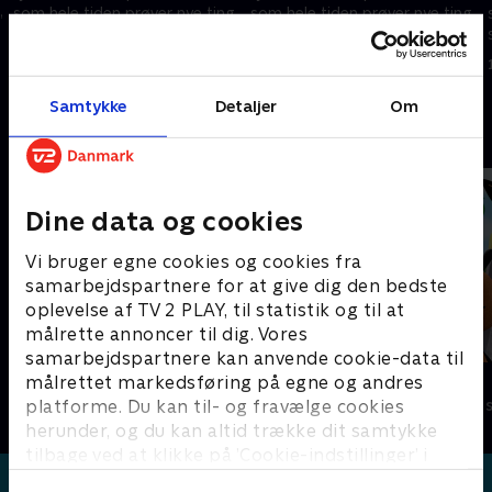
,
som hele tiden prøver nye ting
som hele tiden prøver nye ting
som for eksempel at lære at
som for eksempel at lære at
cykle eller gå til tandlægen.
cykle eller gå til tandlægen.
1. maj 2023 • 5 min
1. maj 2023 • 5 min
Samtykke
Detaljer
Om
Andre så også
Dine data og cookies
Vi bruger egne cookies og cookies fra
samarbejdspartnere for at give dig den bedste
oplevelse af TV 2 PLAY, til statistik og til at
målrette annoncer til dig. Vores
samarbejdspartnere kan anvende cookie-data til
Gurli Gris
Bing
målrettet markedsføring på egne og andres
platforme. Du kan til- og fravælge cookies
Børneserier • 4 sæsoner
Børneserier • 4
herunder, og du kan altid trække dit samtykke
tilbage ved at klikke på ’Cookie-indstillinger’ i
bunden af siden. Læs mere om hvordan TV 2