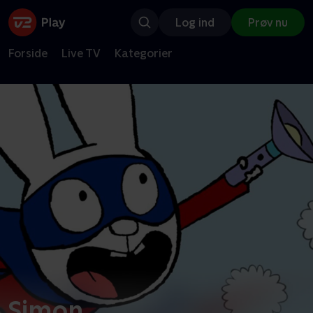
Log ind
Prøv nu
Forside
Live TV
Kategorier
Simon