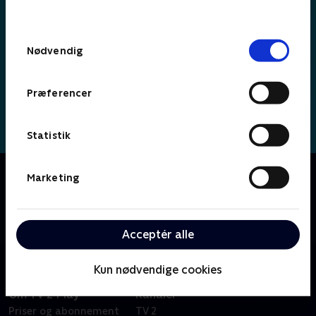
behandler dine oplysninger i
TV 2s privatlivspolitik
.
Samtykkevalg
Nødvendig
Præferencer
Statistik
Om Simon
Marketing
Fransk børneserie om den tjekkede, lille superkanin
Simon, som hele tiden prøver nye ting som for
eksempel at lære at cykle eller gå til tandlægen.
Acceptér alle
Kun nødvendige cookies
Om TV 2 Play
Kanaler
Priser og abonnement
TV 2