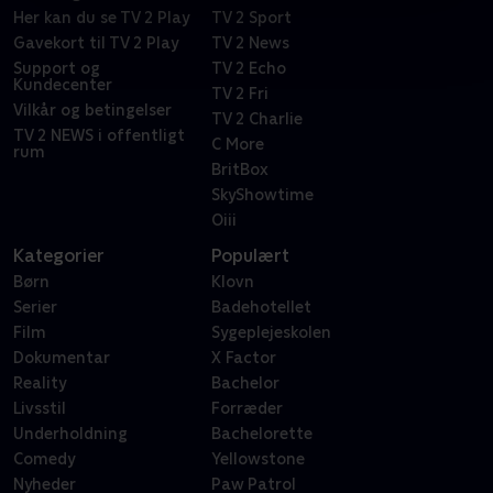
Her kan du se TV 2 Play
TV 2 Sport
Gavekort til TV 2 Play
TV 2 News
Support og
TV 2 Echo
Kundecenter
TV 2 Fri
Vilkår og betingelser
TV 2 Charlie
TV 2 NEWS i offentligt
C More
rum
BritBox
SkyShowtime
Oiii
Kategorier
Populært
Børn
Klovn
Serier
Badehotellet
Film
Sygeplejeskolen
Dokumentar
X Factor
Reality
Bachelor
Livsstil
Forræder
Underholdning
Bachelorette
Comedy
Yellowstone
Nyheder
Paw Patrol