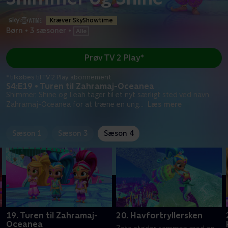
Kræver SkyShowtime
Børn
•
3 sæsoner
•
Prøv TV 2 Play*
*tilkøbes til TV 2 Play abonnement
S4:E19 • Turen til Zahramaj-Oceanea
Shimmer, Shine og Leah tager til et nyt særligt sted ved navn
Zahramaj-Oceanea for at træne en ung
...
Læs mere
Sæson 1
Sæson 3
Sæson 4
19. Turen til Zahramaj-
20. Havfortryllersken
Oceanea