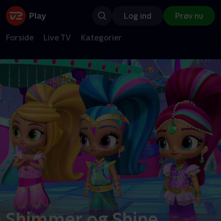
Log ind
Prøv nu
Forside
Live TV
Kategorier
Shimmer og Shine