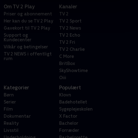
Om TV 2 Play
Kanaler
Priser og abonnement
TV 2
Her kan du se TV 2 Play
TV 2 Sport
Gavekort til TV 2 Play
TV 2 News
Support og
TV 2 Echo
Kundecenter
TV 2 Fri
Vilkår og betingelser
TV 2 Charlie
TV 2 NEWS i offentligt
C More
rum
BritBox
SkyShowtime
Oiii
Kategorier
Populært
Børn
Klovn
Serier
Badehotellet
Film
Sygeplejeskolen
Dokumentar
X Factor
Reality
Bachelor
Livsstil
Forræder
Underholdning
Bachelorette