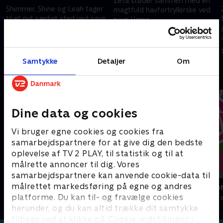
Zeta støder sammen med en
Shimmer, Shine og Leah tager
magtfuld havfortryllerske ved
til et nyt særligt sted ved navn
navn Uzma.
Zahramaj-Oceanea for at
1. december 2024 • 21 min
træne en ung åndelærlingn, der
hedder Arabella.
1. december 2024 • 21 min
Samtykke
Detaljer
Om
Andre så også
Dine data og cookies
Vi bruger egne cookies og cookies fra
samarbejdspartnere for at give dig den bedste
oplevelse af TV 2 PLAY, til statistik og til at
målrette annoncer til dig. Vores
samarbejdspartnere kan anvende cookie-data til
målrettet markedsføring på egne og andres
Dino Deluxe
My Little Po
platforme. Du kan til- og fravælge cookies
Børneserier • 1 sæsoner
Børneserier • 2
herunder, og du kan altid trække dit samtykke
tilbage ved at klikke på ’Cookie-indstillinger’ i