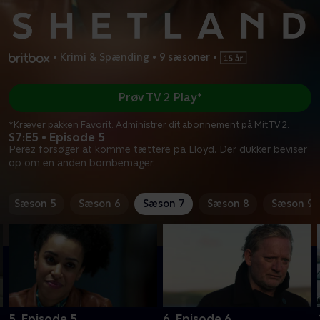
•
Krimi & Spænding
•
9 sæsoner
•
Prøv TV 2 Play*
*Kræver pakken Favorit. Administrer dit abonnement på Mit TV 2.
S7:E5 • Episode 5
Perez forsøger at komme tættere på Lloyd. Der dukker beviser
op om en anden bombemager.
Sæson 5
Sæson 6
Sæson 7
Sæson 8
Sæson 9
5. Episode 5
6. Episode 6