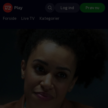
Log ind
Prøv nu
Forside
Live TV
Kategorier