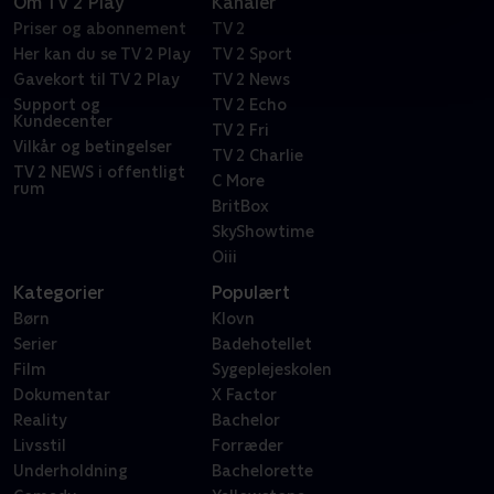
Om TV 2 Play
Kanaler
Priser og abonnement
TV 2
Her kan du se TV 2 Play
TV 2 Sport
Gavekort til TV 2 Play
TV 2 News
Support og
TV 2 Echo
Kundecenter
TV 2 Fri
Vilkår og betingelser
TV 2 Charlie
TV 2 NEWS i offentligt
C More
rum
BritBox
SkyShowtime
Oiii
Kategorier
Populært
Børn
Klovn
Serier
Badehotellet
Film
Sygeplejeskolen
Dokumentar
X Factor
Reality
Bachelor
Livsstil
Forræder
Underholdning
Bachelorette