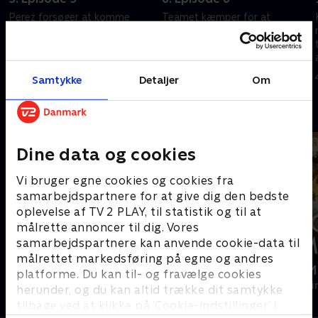
Perez forsøger at komme
Teamet kæmper for at
tættere på Lloyd. Der dukker
identificere morderen og
beviser op om en anden
forhindre, at Lerwick rammes
bombemager.
af en katastrofe.
3. juli 2024 • 56 min
3. juli 2024 • 55 min
Samtykke
Detaljer
Om
Andre så også
Dine data og cookies
Vi bruger egne cookies og cookies fra
samarbejdspartnere for at give dig den bedste
oplevelse af TV 2 PLAY, til statistik og til at
målrette annoncer til dig. Vores
samarbejdspartnere kan anvende cookie-data til
målrettet markedsføring på egne og andres
Mord på Mallorca
Mordene i M
platforme. Du kan til- og fravælge cookies
Krimi & Spænding • 2 sæsoner
Krimi & Spændi
herunder, og du kan altid trække dit samtykke
tilbage ved at klikke på ’Cookie-indstillinger’ i