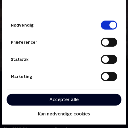
bunden af siden. Læs mere om hvordan TV 2
behandler dine oplysninger i
TV 2s privatlivspolitik
.
Samtykkevalg
Nødvendig
Præferencer
Statistik
Marketing
Om Shetland
Baseret på Ann Cleeves' bøger. 'Shetland' følger
Jimmy Perez og hans team, mens de efterforsker
Acceptér alle
forbrydelser i et sammentømret øsamfund.
Kun nødvendige cookies