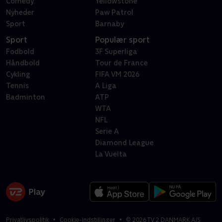
Comedy
Yellowstone
Nyheder
Paw Patrol
Sport
Barnaby
Sport
Populær sport
Fodbold
3F Superliga
Håndbold
Tour de France
Cykling
FIFA VM 2026
Tennis
A Liga
Badminton
ATP
WTA
NFL
Serie A
Diamond League
La Vuelta
Privatlivspolitik
Cookie-indstillinger
©
2026
TV 2 DANMARK A/S