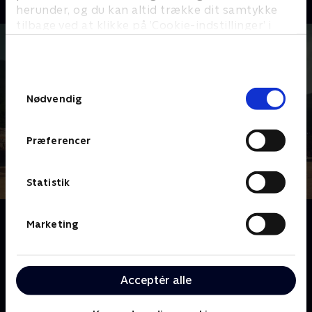
herunder, og du kan altid trække dit samtykke
tilbage ved at klikke på ’Cookie-indstillinger’ i
bunden af siden. Læs mere om hvordan TV 2
behandler dine oplysninger i
TV 2s privatlivspolitik
.
Samtykkevalg
Nødvendig
Præferencer
Statistik
Om Shaolin
Marketing
Ni kendte danskere tager på deres livs rejse ind i det
ukendte, når de over 12 dage kommer tæt på
livsførelsen Shaolin på det oldgamle Dogapsa-
Acceptér alle
tempel i Sydkorea. To legendariske Shaolin-masters
vil udfordre dem på alt, hvad de ved, gennem