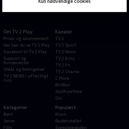
Kun nødvendige cookies
meditation og hård fysisk træning.
Om TV 2 Play
Kanaler
Priser og abonnement
TV 2
Her kan du se TV 2 Play
TV 2 Sport
Gavekort til TV 2 Play
TV 2 News
Support og
TV 2 Echo
Kundecenter
TV 2 Fri
Vilkår og betingelser
TV 2 Charlie
TV 2 NEWS i offentligt
C More
rum
BritBox
SkyShowtime
Oiii
Kategorier
Populært
Børn
Klovn
Serier
Badehotellet
Film
Sygeplejeskolen