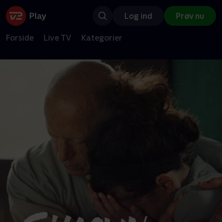
Log ind
Prøv nu
Forside
Live TV
Kategorier