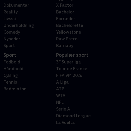
Dokumentar
X Factor
Reality
Bachelor
Livsstil
Forræder
Underholdning
Bachelorette
Comedy
Yellowstone
Nyheder
Paw Patrol
Sport
Barnaby
Sport
Populær sport
Fodbold
3F Superliga
Håndbold
Tour de France
Cykling
FIFA VM 2026
Tennis
A Liga
Badminton
ATP
WTA
NFL
Serie A
Diamond League
La Vuelta