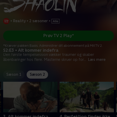
•
Reality
•
2 sæsoner
•
Prøv TV 2 Play*
*Kræver pakken Basis. Administrer dit abonnement på Mit TV 2.
S2:E3 • Alt kommer indefra
Den første tempelsession vækker traumer og skaber
åbenbaringer hos flere. Masterne skruer op for
...
Læs mere
Sæson 1
Sæson 2
3. Alt kommer indefra
4. Perfektion findes ikke