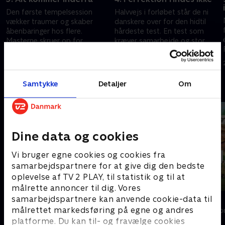
Den første tempelsession
Halvvejs i forløbet står de ni
vækker traumer og skaber
danskere over for den hidtil
åbenbaringer hos flere.
hårdeste test. En test som
Masterne skruer op for
kræver samarbejde og stor
fysikken, og gruppen indser, at
fysik.
10. marts 2025 • 42 min
17. marts 2025 • 40 min
bandeord er bandlyst i
templet.
Samtykke
Detaljer
Om
Andre så også
Dine data og cookies
Vi bruger egne cookies og cookies fra
samarbejdspartnere for at give dig den bedste
oplevelse af TV 2 PLAY, til statistik og til at
målrette annoncer til dig. Vores
samarbejdspartnere kan anvende cookie-data til
Først til verdens ende
Flokken
målrettet markedsføring på egne og andres
Reality • 6 sæsoner
Reality • 2 sæso
platforme. Du kan til- og fravælge cookies