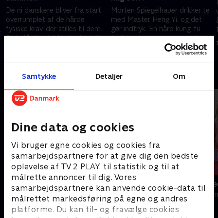
De ni danskere bliver fra start
Morten Spiegelhauer drikker te
overrumplet af de hårde
med Master Heng Yi, og det
fysiske krav, der stilles til dem.
gør indtryk. En hård kung-fu-
Det står hurtigt klart, at intet
test sætter sine spor, og den
bliver, som de havde forventet.
første meditation får store
24. februar 2025 • 43 min
3. marts 2025 • 41 min
følelser frem.
Andre så også
Samtykke
Detaljer
Om
Dine data og cookies
Vi bruger egne cookies og cookies fra
samarbejdspartnere for at give dig den bedste
oplevelse af TV 2 PLAY, til statistik og til at
målrette annoncer til dig. Vores
Flokken
Cici & DeeDee
samarbejdspartnere kan anvende cookie-data til
Reality • 2 sæsoner
Reality • 1 sæso
målrettet markedsføring på egne og andres
platforme. Du kan til- og fravælge cookies