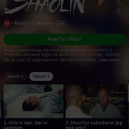
•
Reality
•
2 sæsoner
•
Prøv TV 2 Play*
*Kræver pakken Basis. Administrer dit abonnement på Mit TV 2.
Ni kendte danskere tager på deres livs rejse ind i det ukendte,
når de over 12 dage kommer tæt på livsførelsen
...
Læs mere
Sæson 1
Sæson 2
1. Hvis vi dør, dør vi
2. Hvorfor saboterer jeg
sammen
mig selv?