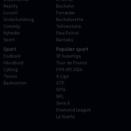
Reality
Bachelor
Livsstil
Forræder
Underholdning
Bachelorette
Comedy
Yellowstone
Nyheder
Paw Patrol
Sport
Barnaby
Sport
Populær sport
Fodbold
3F Superliga
Håndbold
Tour de France
Cykling
FIFA VM 2026
Tennis
A Liga
Badminton
ATP
WTA
NFL
Serie A
Diamond League
La Vuelta