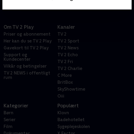
Om TV 2 Play
Kanaler
Priser og abonnement
TV 2
Her kan du se TV 2 Play
TV 2 Sport
Gavekort til TV 2 Play
TV 2 News
Support og
TV 2 Echo
Kundecenter
TV 2 Fri
Vilkår og betingelser
TV 2 Charlie
TV 2 NEWS i offentligt
C More
rum
BritBox
SkyShowtime
Oiii
Kategorier
Populært
Børn
Klovn
Serier
Badehotellet
Film
Sygeplejeskolen
Dokumentar
X Factor