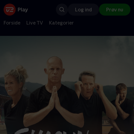
Log ind
Prøv nu
Forside
Live TV
Kategorier