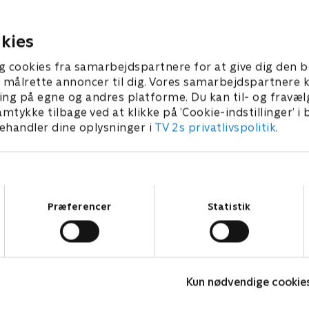
kan de hamre sig igennem
de to masters.
are næver?
024 • 44 min
11. marts 2024 • 43 min
kies
g cookies fra samarbejdspartnere for at give dig den b
l at målrette annoncer til dig. Vores samarbejdspartner
ing på egne og andres platforme. Du kan til- og fravæl
amtykke tilbage ved at klikke på ’Cookie-indstillinger’ i
handler dine oplysninger i
TV 2s privatlivspolitik
.
Samtykkevalg
Præferencer
Statistik
Flokken
C
Kun nødvendige cookie
Reality • 2 sæsoner
R