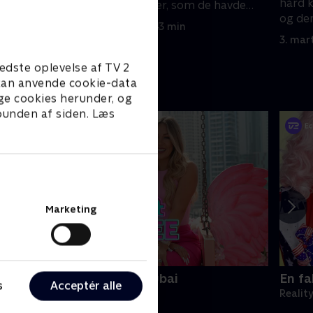
hård k
klart, at intet bliver, som de havde
og den
forventet.
24. februar 2025 • 43 min
følels
3. mar
edste oplevelse af TV 2
e kan anvende cookie-data
ge cookies herunder, og
 bunden af siden. Læs
Marketing
ici & DeeDee - dollars i Dubai
En fa
s
Acceptér alle
eality • 1 sæsoner
Realit