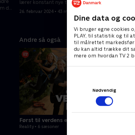
ndre
lærer konstant nye ting om sig selv
brædder 
om de
og hinanden.
med de b
26. februar 2024 • 43 min
4. marts 2
Dine data og coo
Vi bruger egne cookies o
PLAY, til statistik og ti
Andre så også
til målrettet markedsfør
du kan altid trække dit s
mere om hvordan TV 2 be
Nødvendig
Først til verdens ende
Reality • 6 sæsoner