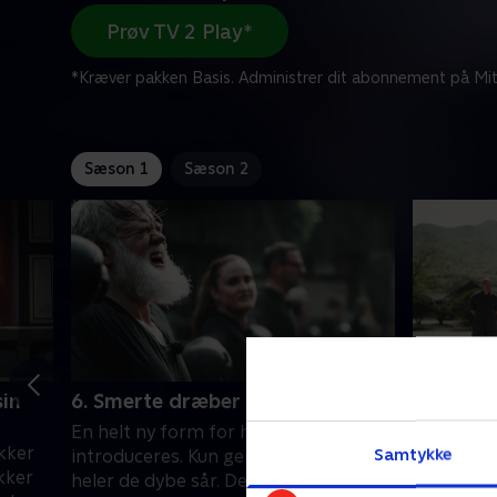
Prøv TV 2 Play*
*Kræver pakken Basis. Administrer dit abonnement på Mit
Sæson 1
Sæson 2
sin
6. Smerte dræber smerte
7. Der li
En helt ny form for helbredelse
Det hele 
kker
Samtykke
introduceres. Kun gennem smerte
medvirke
kker
heler de dybe sår. De ni medvirkende
smerteful