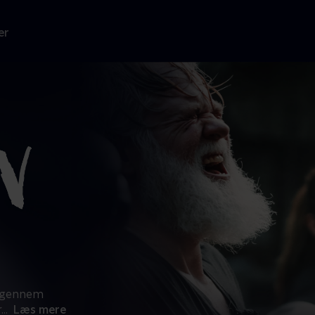
er
n gennem
r
...
Læs mere