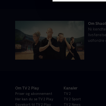
Om Shaol
Ni kendte
livsførel
udfordre 
Om TV 2 Play
Kanaler
Priser og abonnement
TV 2
Her kan du se TV 2 Play
TV 2 Sport
Gavekort til TV 2 Play
TV 2 News