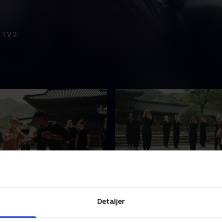
 TV 2.
gger alle jeres problemer
8. Jeg er så stolt af dem
handler om mod, når de
Kan man virkelig ændre sit l
Detaljer
nde gennemgår endnu en
12 dage? Dagen er kommet,
d test. Hvor mange
medvirkende fremviser deres