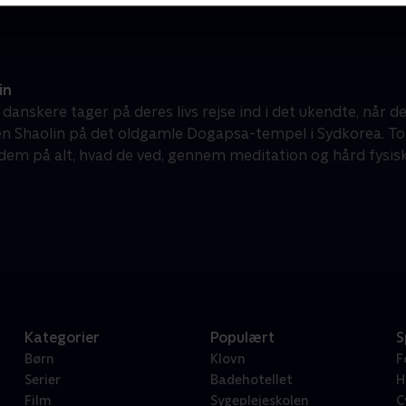
in
 danskere tager på deres livs rejse ind i det ukendte, når
sen Shaolin på det oldgamle Dogapsa-tempel i Sydkorea. To
dem på alt, hvad de ved, gennem meditation og hård fysis
Kategorier
Populært
S
Børn
Klovn
F
Serier
Badehotellet
H
Film
Sygeplejeskolen
C