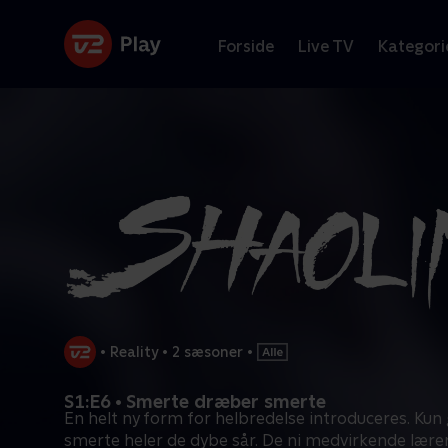
Forside
Live TV
Kategori
•
Reality
•
2 sæsoner
•
S1:E6 • Smerte dræber smerte
En helt ny form for helbredelse introduceres. Ku
smerte heler de dybe sår. De ni medvirkende lære