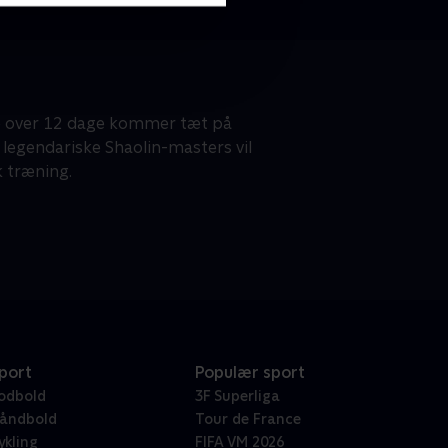
 de over 12 dage kommer tæt på
 legendariske Shaolin-masters vil
k træning.
port
Populær sport
odbold
3F Superliga
åndbold
Tour de France
ykling
FIFA VM 2026