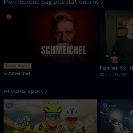
Menneskene bag præstationerne
13
min
Sidste chance
Familien fik “
Schmeichel
30. jun. • PLAYER
Al vores sport