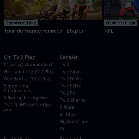
Opdateret i dag
Opdateret i går
Tour de France Femmes - Etaper
NFL
Om TV 2 Play
Kanaler
Priser og abonnement
TV 2
Her kan du se TV 2 Play
TV 2 Sport
Gavekort til TV 2 Play
TV 2 News
Support og
TV 2 Echo
Kundecenter
TV 2 Fri
Vilkår og betingelser
TV 2 Charlie
TV 2 NEWS i offentligt
C More
rum
BritBox
SkyShowtime
Oiii
Kategorier
Populært