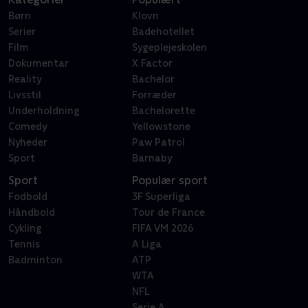
Børn
Klovn
Serier
Badehotellet
Film
Sygeplejeskolen
Dokumentar
X Factor
Reality
Bachelor
Livsstil
Forræder
Underholdning
Bachelorette
Comedy
Yellowstone
Nyheder
Paw Patrol
Sport
Barnaby
Sport
Populær sport
Fodbold
3F Superliga
Håndbold
Tour de France
Cykling
FIFA VM 2026
Tennis
A Liga
Badminton
ATP
WTA
NFL
Serie A