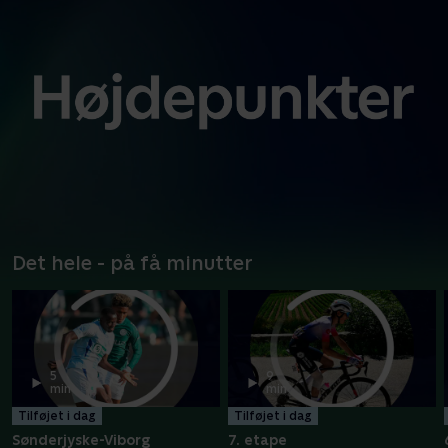
Det hele - på få minutter
5
9
min
min
Tilføjet i dag
Tilføjet i dag
Sønderjyske-Viborg
7. etape