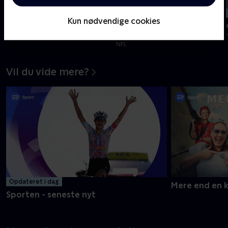
min
min
Tilføjet i dag
Tilføjet i går
Kun nødvendige cookies
7. etape
Arizona Cardinals-Carolina
Panthers, Hall of Fame
Tour de France Femmes - Etaper
NFL
Vil du vide mere?
Opdateret i dag
Mere end en 
Sporten - seneste nyt