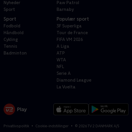
Nyheder
Paw Patrol
Sport
Barnaby
Sport
Populær sport
Fodbold
3F Superliga
Håndbold
Tour de France
Cykling
FIFA VM 2026
Tennis
A Liga
Badminton
ATP
WTA
NFL
Serie A
Diamond League
La Vuelta
Privatlivspolitik
Cookie-indstillinger
©
2026
TV 2 DANMARK A/S