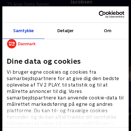
Jacobsen
75-årige Grete Rømer,
Man kan ikke se på Per Gøsta
pensioneret sygeplejerske,
Auene Jacobsen, at han er 87
holder sig i form ved at passe
år. Hans gode helbred skyldes
sine heste og haven på gården
mange års vedholdenhed med
på Rønnevej.
30. december 2025 • 7 min
Samtykke
Detaljer
Om
træning og en aktiv livsstil.
30. december 2025 • 5 min
Andre så også
Dine data og cookies
Vi bruger egne cookies og cookies fra
samarbejdspartnere for at give dig den bedste
oplevelse af TV 2 PLAY, til statistik og til at
målrette annoncer til dig. Vores
samarbejdspartnere kan anvende cookie-data til
målrettet markedsføring på egne og andres
platforme. Du kan til- og fravælge cookies
Julelys for millioner
Jul på slott
herunder, og du kan altid trække dit samtykke
2022 • Livsstil • 46 min
2020 • Livsstil •
tilbage ved at klikke på ’Cookie-indstillinger’ i
bunden af siden. Læs mere om hvordan TV 2