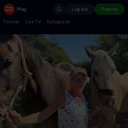
Log ind
Prøv nu
Forside
Live TV
Kategorier