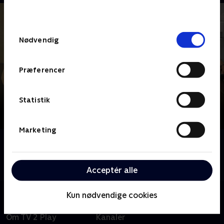
behandler dine oplysninger i
TV 2s privatlivspolitik
.
Samtykkevalg
Nødvendig
Præferencer
Statistik
Marketing
Om Sej senior
Bornholms sejeste seniorer trodser dåbsattest,
skavanker og alderdom.
Acceptér alle
Kun nødvendige cookies
Om TV 2 Play
Kanaler