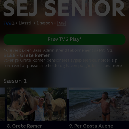
•
Livsstil
•
1 sæson
•
Prøv TV 2 Play*
*Kræver pakken Basis. Administrer dit abonnement på Mit TV 2.
S1:E8 • Grete Rømer
75-årige Grete Rømer, pensioneret sygeplejerske, holder sig i
form ved at passe sine heste og haven på gården
...
Læs mere
Sæson 1
8. Grete Rømer
9. Per Gøsta Auene