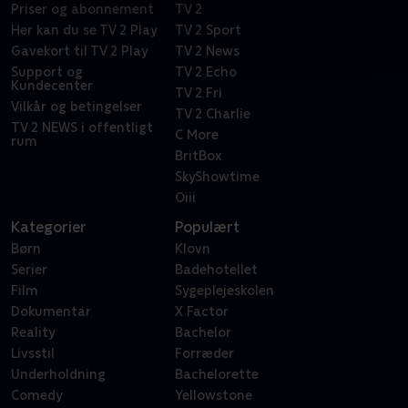
Priser og abonnement
TV 2
Her kan du se TV 2 Play
TV 2 Sport
Gavekort til TV 2 Play
TV 2 News
Support og
TV 2 Echo
Kundecenter
TV 2 Fri
Vilkår og betingelser
TV 2 Charlie
TV 2 NEWS i offentligt
C More
rum
BritBox
SkyShowtime
Oiii
Kategorier
Populært
Børn
Klovn
Serier
Badehotellet
Film
Sygeplejeskolen
Dokumentar
X Factor
Reality
Bachelor
Livsstil
Forræder
Underholdning
Bachelorette
Comedy
Yellowstone