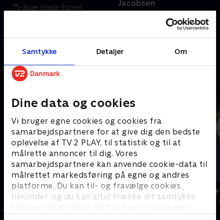
Jacobsen
75-årige Grete Rømer,
Man kan ikke se på Per Gøsta
pensioneret sygeplejerske,
Auene Jacobsen, at han er 87
holder sig i form ved at passe
år. Hans gode helbred skyldes
sine heste og haven på gården
mange års vedholdenhed med
på Rønnevej.
30. december 2025 • 7 min
Samtykke
Detaljer
Om
træning og en aktiv livsstil.
30. december 2025 • 5 min
Andre så også
Dine data og cookies
Vi bruger egne cookies og cookies fra
samarbejdspartnere for at give dig den bedste
oplevelse af TV 2 PLAY, til statistik og til at
målrette annoncer til dig. Vores
samarbejdspartnere kan anvende cookie-data til
målrettet markedsføring på egne og andres
platforme. Du kan til- og fravælge cookies
Julelys for millioner
Jul på slott
herunder, og du kan altid trække dit samtykke
2022 • Livsstil • 46 min
2020 • Livsstil •
tilbage ved at klikke på ’Cookie-indstillinger’ i
bunden af siden. Læs mere om hvordan TV 2