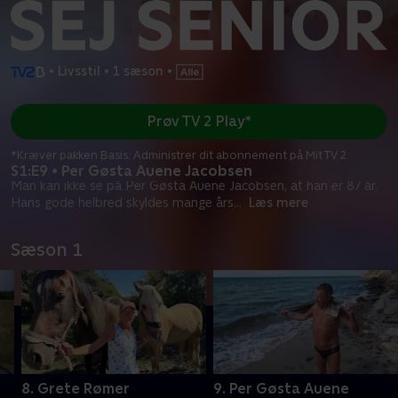
•
Livsstil
•
1 sæson
•
Prøv TV 2 Play*
*Kræver pakken Basis. Administrer dit abonnement på Mit TV 2.
S1:E9 • Per Gøsta Auene Jacobsen
Man kan ikke se på Per Gøsta Auene Jacobsen, at han er 87 år.
Hans gode helbred skyldes mange års
...
Læs mere
Sæson 1
8. Grete Rømer
9. Per Gøsta Auene