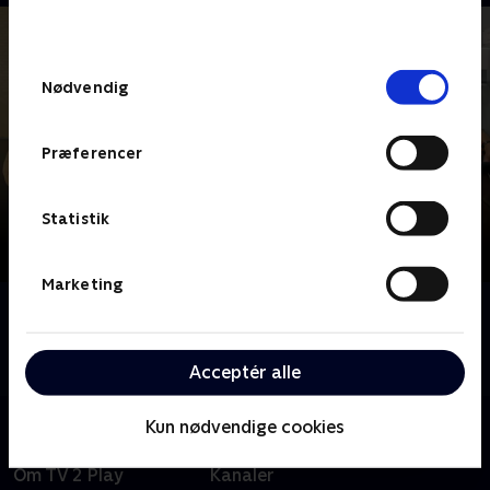
behandler dine oplysninger i
TV 2s privatlivspolitik
.
Samtykkevalg
Nødvendig
Præferencer
Statistik
Marketing
Om Sej senior
Bornholms sejeste seniorer trodser dåbsattest,
skavanker og alderdom.
Acceptér alle
Kun nødvendige cookies
Om TV 2 Play
Kanaler