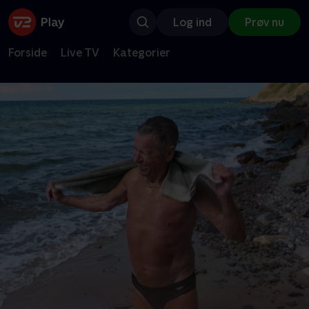
Log ind
Prøv nu
Forside
Live TV
Kategorier