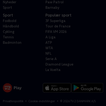
Nyheder
Paw Patrol
Sport
Barnaby
Sport
Populær sport
Fodbold
3F Superliga
Håndbold
Tour de France
Cykling
FIFA VM 2026
Tennis
A Liga
Badminton
ATP
WTA
NFL
Serie A
Diamond League
La Vuelta
Privatlivspolitik
Cookie-indstillinger
©
2026
TV 2 DANMARK A/S