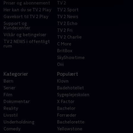
Priser og abonnement
TV 2
Her kan du se TV 2 Play
TV 2 Sport
Gavekort til TV 2 Play
TV 2 News
Support og
TV 2 Echo
Kundecenter
TV 2 Fri
Vilkår og betingelser
TV 2 Charlie
TV 2 NEWS i offentligt
C More
rum
BritBox
SkyShowtime
Oiii
Kategorier
Populært
Børn
Klovn
Serier
Badehotellet
Film
Sygeplejeskolen
Dokumentar
X Factor
Reality
Bachelor
Livsstil
Forræder
Underholdning
Bachelorette
Comedy
Yellowstone