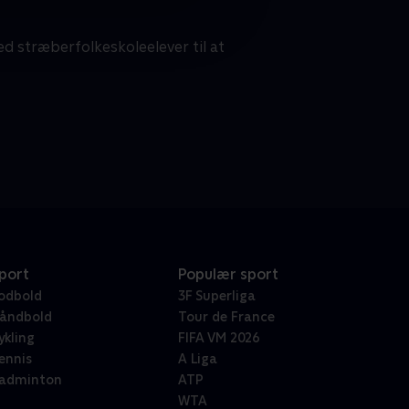
d stræberfolkeskoleelever til at
port
Populær sport
odbold
3F Superliga
åndbold
Tour de France
ykling
FIFA VM 2026
ennis
A Liga
adminton
ATP
WTA