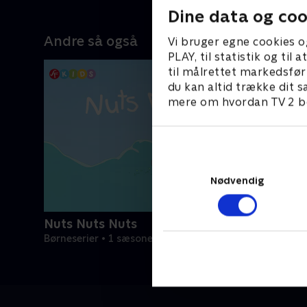
Dine data og coo
Andre så også
Vi bruger egne cookies o
PLAY, til statistik og ti
til målrettet markedsfør
du kan altid trække dit s
mere om hvordan TV 2 be
Nødvendig
Nuts Nuts Nuts
Børneserier • 1 sæsoner