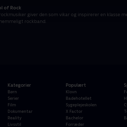
l of Rock
 rockmusiker giver den som vikar og inspirerer en klasse me
 hemmeligt rockband.
Kategorier
Populært
S
Børn
Klovn
F
Serier
Badehotellet
H
Film
Sygeplejeskolen
C
Dokumentar
X Factor
T
Reality
Bachelor
B
Livsstil
Forræder