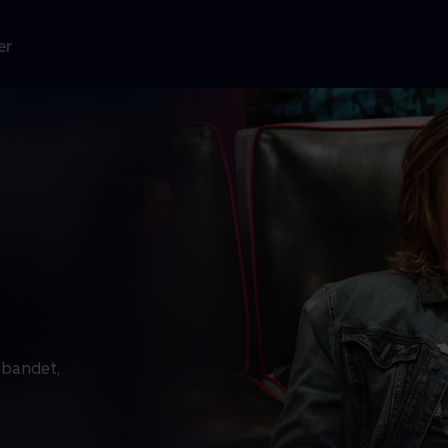
er
 bandet,