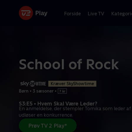
Forside
Live TV
Kategori
School of Rock
Kræver SkyShowtime
Børn
•
3 sæsoner
•
S3:E5 • Hvem Skal Være Leder?
En anmeldelse, der stempler Tomika som leder af
udløser en konkurrence.
Prøv TV 2 Play*