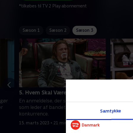
*tilkøbes til TV 2 Play abonnement
Sæson 1
Sæson 2
Sæson 3
5. Hvem Skal Være Leder?
6. Hund
 gør
En anmeldelse, der stempler Tomika
Summer ta
er
som leder af bandet, udløser en
Hendes v
Samtykke
konkurrence.
sat på pr
15. marts 2023 • 21 min
15. marts 