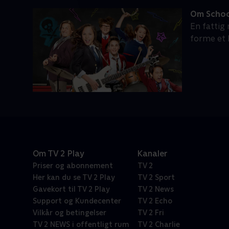
Om Schoo
En fattig
forme et
Om TV 2 Play
Kanaler
Priser og abonnement
TV 2
Her kan du se TV 2 Play
TV 2 Sport
Gavekort til TV 2 Play
TV 2 News
Support og Kundecenter
TV 2 Echo
Vilkår og betingelser
TV 2 Fri
TV 2 NEWS i offentligt rum
TV 2 Charlie