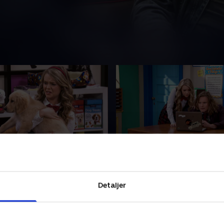
ehvalpen
7. Summers Mørke Side
ger sig af en hvalp.
Summer har en identitetskri
enskab med Tomika bliver
at have fået en dårlig karakt
Detaljer
øve.
op til bandet at hjælpe hend
2023 • 21 min
15. marts 2023 • 21 min