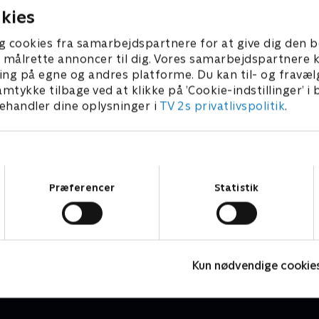
kies
g cookies fra samarbejdspartnere for at give dig den b
l at målrette annoncer til dig. Vores samarbejdspartner
ing på egne og andres platforme. Du kan til- og fravæl
amtykke tilbage ved at klikke på ’Cookie-indstillinger’ i
handler dine oplysninger i
TV 2s privatlivspolitik
.
Samtykkevalg
Præferencer
Statistik
Mira og Marie
M
Børneserier • 1 sæsoner
B
Kun nødvendige cookie