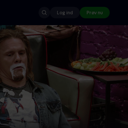
Log ind
Prøv nu