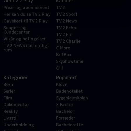
Om TV 2 Play
Kanaler
Priser og abonnement
TV 2
Her kan du se TV 2 Play
TV 2 Sport
Gavekort til TV 2 Play
TV 2 News
Support og
TV 2 Echo
Kundecenter
TV 2 Fri
Vilkår og betingelser
TV 2 Charlie
TV 2 NEWS i offentligt
C More
rum
BritBox
SkyShowtime
Oiii
Kategorier
Populært
Børn
Klovn
Serier
Badehotellet
Film
Sygeplejeskolen
Dokumentar
X Factor
Reality
Bachelor
Livsstil
Forræder
Underholdning
Bachelorette