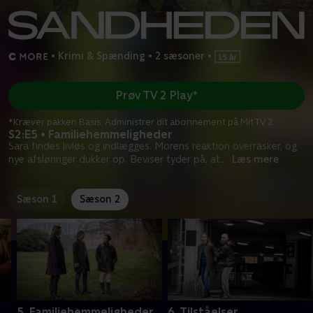
•
Krimi & Spænding
•
2 sæsoner
•
Prøv TV 2 Play*
*Kræver pakken Basis. Administrer dit abonnement på Mit TV 2.
S2:E5 • Familiehemmeligheder
Sara findes livløs og indlægges. Morens reaktion overrasker, og
nye afsløringer dukker op. Beviser tyder på, at
...
Læs mere
Sæson 1
Sæson 2
5. Familiehemmeligheder
6. Tilståelser