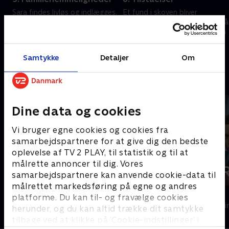
Sara findes livløs og indlægges.
Et fund i skoven bliver
Morens reaktion overrasker, og
vendepunktet. Gruppen tror på
nye afsløringer dukker op.
opklaring, mens Iris møder Van
Beviser tyder på, at Thorbjörns
Voorst i retten og håber på
forsvinden er frivillig.
dom for drabet på sin mand.
15. januar 2026 • 43 min
22. januar 2026 • 44 min
Samtykke
Detaljer
Om
Andre så også
Dine data og cookies
Vi bruger egne cookies og cookies fra
samarbejdspartnere for at give dig den bedste
oplevelse af TV 2 PLAY, til statistik og til at
målrette annoncer til dig. Vores
samarbejdspartnere kan anvende cookie-data til
målrettet markedsføring på egne og andres
Maria Wern
Fartblind
platforme. Du kan til- og fravælge cookies
Krimi & Spænding • 3 sæsoner
Krimi & Spændi
herunder, og du kan altid trække dit samtykke
tilbage ved at klikke på ’Cookie-indstillinger’ i