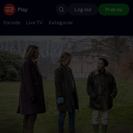
Log ind
Prøv nu
Forside
Live TV
Kategorier