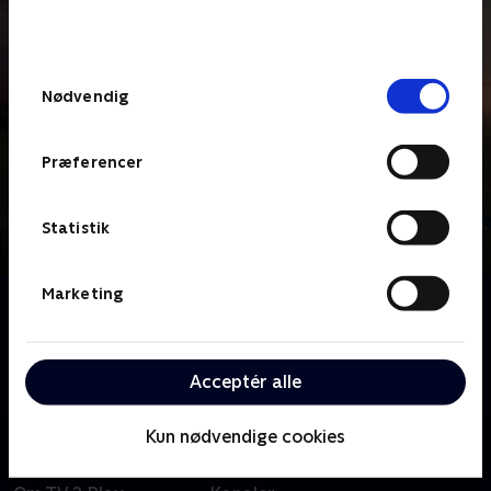
bunden af siden. Læs mere om hvordan TV 2
behandler dine oplysninger i
TV 2s privatlivspolitik
.
Samtykkevalg
Nødvendig
Præferencer
Statistik
Marketing
Om Sandheden
Svensk kriminaldrama om Iris Broman, nytiltrådt
chef for gruppen for Henlagte Sager i Malmø. I
Acceptér alle
hovedrollerne ses Sofia Helin og Hedda Stiernstedt.
Kun nødvendige cookies