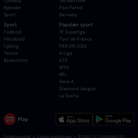
Comedy
Yellowstone
Nyheder
Paw Patrol
Sport
Barnaby
Sport
Populær sport
Fodbold
3F Superliga
Håndbold
Tour de France
Cykling
FIFA VM 2026
Tennis
A Liga
Badminton
ATP
WTA
NFL
Serie A
Diamond League
La Vuelta
Privatlivspolitik
Cookie-indstillinger
©
2026
TV 2 DANMARK A/S