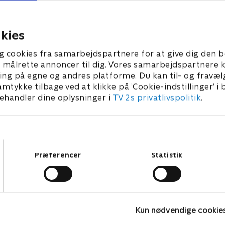
ester og advokatens passion for
tagterrasse og eleva
unst.
ekstra herlighedsvæ
5. februar 2026 • 28 min
22. februar 2026 • 26
kies
g cookies fra samarbejdspartnere for at give dig den b
l at målrette annoncer til dig. Vores samarbejdspartner
ing på egne og andres platforme. Du kan til- og fravæl
amtykke tilbage ved at klikke på ’Cookie-indstillinger’ i
handler dine oplysninger i
TV 2s privatlivspolitik
.
Samtykkevalg
Præferencer
Statistik
Sommer til salg
L
Kun nødvendige cookie
Livsstil • 2 sæsoner
L