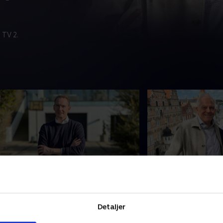
 TV 2.
. Store terrasser i 500 m2 villa
2. Luksuslejlighe
defra ligner det et parcelhus, men
Beliggenheden og ud
ndenfor gemmer sig 500 m² med to
historiske bygninge
Detaljer
tore terrasser, kaffelounge, plads til
sig selv. Plus to alta