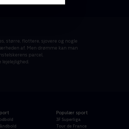
, større, flottere, sjovere og nogle
i nærheden af. Men drømme kan man
unstelskerens parcel,
ejelejlighed.
port
Populær sport
odbold
3F Superliga
åndbold
Tour de France