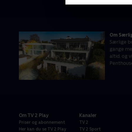
Om Særlig
Særlige bo
gange mer
altid, og 
Penthouse
Om TV 2 Play
Kanaler
Priser og abonnement
TV 2
Her kan du se TV 2 Play
TV 2 Sport