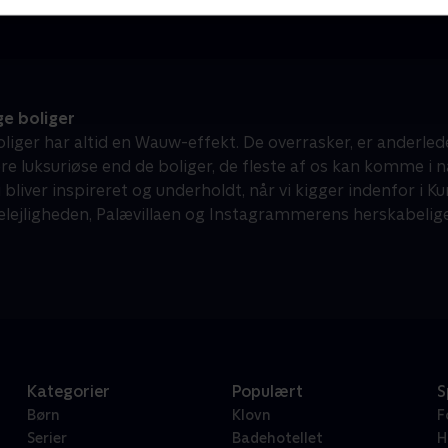
e boliger
liger har altid en Wauw-effekt. De overrasker, er anderledes
e luksuriøse end de boliger, de fleste af os kan komme 
vi bliver inspireret og underholdt, når vi kigger indenfor i K
lejligheden, Palævillaen og Instagrammerens herskabelige l
Kategorier
Populært
S
Børn
Klovn
F
Serier
Badehotellet
H