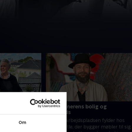
d i smørhullet
3. Kunstnerens bolig og
legeplads
sigten til
Hjemmearbejdspladsen fylder hos
r er en femmer i
Om
Allan Bestle, der bygger møbler til sig
ner, stor