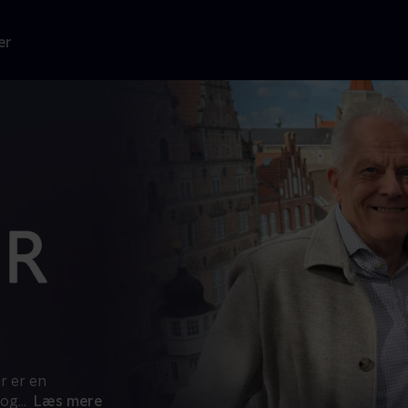
er
r er en
 og
...
Læs mere