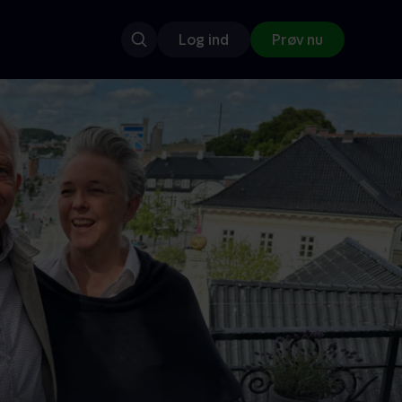
Log ind
Prøv nu