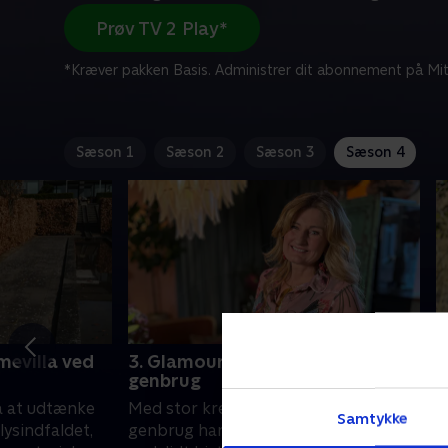
Prøv TV 2 Play*
*Kræver pakken Basis. Administrer dit abonnement på Mit
Sæson 1
Sæson 2
Sæson 3
Sæson 4
mevilla ved
3. Glamourøs styling med
1
genbrug
U
å at udtænke
Med stor kreativitet og en masse
i
Samtykke
lysindfaldet,
genbrug har Rie Floor forvandlet en
s