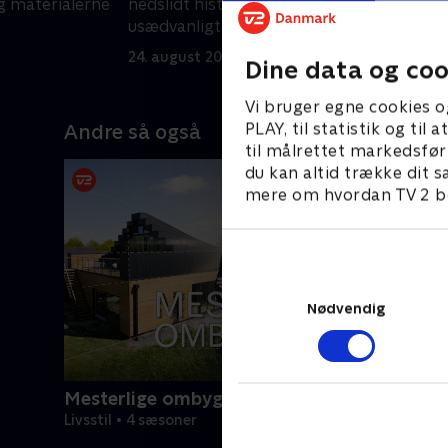
g materialerne
nedslidt historisk lejebolig til et
f
usædvanligt hjem med bl.a. guldtapet
k
1
på toiletterne.
24. august 2025 • 29 min
Dine data og coo
Vi bruger egne cookies o
PLAY, til statistik og ti
Andre så også
til målrettet markedsfør
du kan altid trække dit s
mere om hvordan TV 2 be
Nødvendig
Mesterlige ombygninger
Livsstil • 4 sæsoner