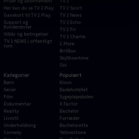
Priser og abonnement
TV 2
Her kan du se TV 2 Play
TV 2 Sport
Gavekort til TV 2 Play
TV 2 News
Support og
TV 2 Echo
Kundecenter
TV 2 Fri
Vilkår og betingelser
TV 2 Charlie
TV 2 NEWS i offentligt
C More
rum
BritBox
SkyShowtime
Oiii
Kategorier
Populært
Børn
Klovn
Serier
Badehotellet
Film
Sygeplejeskolen
Dokumentar
X Factor
Reality
Bachelor
Livsstil
Forræder
Underholdning
Bachelorette
Comedy
Yellowstone