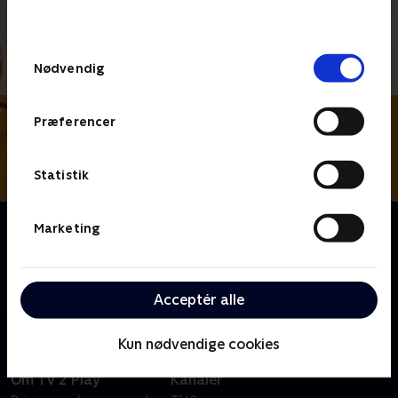
behandler dine oplysninger i
TV 2s privatlivspolitik
.
Samtykkevalg
Nødvendig
Præferencer
Statistik
Om Rundt på gulvet
Marketing
Se med, når seks af Danmarks absolut sjoveste
mennesker kommer en tur "Rundt på gulvet" i
hylende morsomme og skæve improvisationslege.
Acceptér alle
Kun nødvendige cookies
Om TV 2 Play
Kanaler