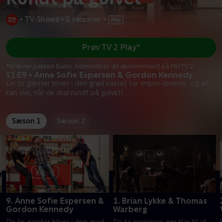
•
TV-Shows
•
2 sæsoner
•
Prøv TV 2 Play*
*Kræver pakken Basis. Administrer dit abonnement på Mit TV 2.
S1:E9 • Anne Sofie Espersen & Gordon Kennedy
De to gæster bliver i den grad kastet for impro-løverne, og alt
kan ske, når de skal rundt på gulvet!
Sæson 1
Sæson 2
r
9. Anne Sofie Espersen &
1. Brian Lykke & Thomas
Gordon Kennedy
Warberg
t
De to gæster bliver i den grad
De to komikere gør klar til at