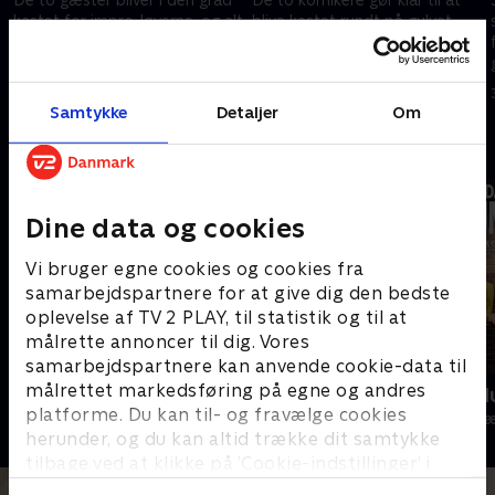
kastet for impro-løverne, og alt
blive kastet rundt på gulvet,
kan ske, når de skal rundt på
mens de bliver testet i deres
gulvet!
samarbejdsevner, kreativitet,
fysik, humor og musiske talent.
30. november 2013 • 53 min
14. marts 2015 • 51 min
Samtykke
Detaljer
Om
Andre så også
Dine data og cookies
Vi bruger egne cookies og cookies fra
samarbejdspartnere for at give dig den bedste
oplevelse af TV 2 PLAY, til statistik og til at
målrette annoncer til dig. Vores
samarbejdspartnere kan anvende cookie-data til
målrettet markedsføring på egne og andres
24 stjerners julikalender
Danmarks d
platforme. Du kan til- og fravælge cookies
TV-Shows • 1 sæsoner
TV-Shows • 1 s
herunder, og du kan altid trække dit samtykke
tilbage ved at klikke på ’Cookie-indstillinger’ i
bunden af siden. Læs mere om hvordan TV 2