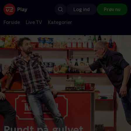
Log ind
Prøv nu
Forside
Live TV
Kategorier
Rundt på gulvet