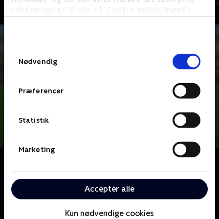
Børneserier • 2 sæsoner
Børneserier • 1
tilbage ved at klikke på ’Cookie-indstillinger’ i
bunden af siden. Læs mere om hvordan TV 2
behandler dine oplysninger i
TV 2s privatlivspolitik
.
Samtykkevalg
Nødvendig
Præferencer
Statistik
Marketing
Om Rubble og Co.
Byggehvalpen Rubble og hans dygtige familie
arbejder sammen om at restaurere deres by, Builder
Acceptér alle
Cove, og sikre den mod den skurkagtige Speed
Meisters skumle planer.
Kun nødvendige cookies