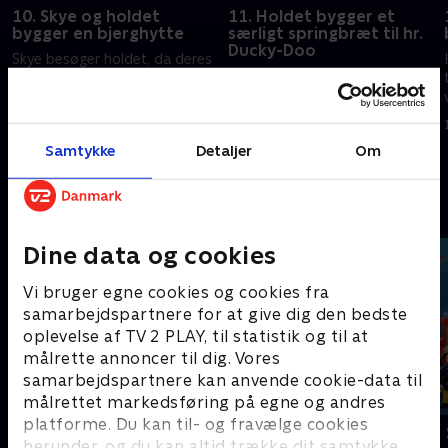
10. Skye og holdet
11. Holdet bygger et
bygger en bjerghytte
særligt springbræt til hr.
Ducky-Doo
Skye besøger holdet, da deres
Borgmester Greatway beder
byggeprojekt har brug for
besætningen om at bygge
flyvende hjælp.
noget særligt til hendes ven, hr.
18. marts 2025 • 22 min
Ducky-Doo. Hvalpene arbejder
Samtykke
Detaljer
Om
på at bygge en regntank til
18. marts 2025 • 22 min
landmand Zoe.
Andre så også
Dine data og cookies
Vi bruger egne cookies og cookies fra
samarbejdspartnere for at give dig den bedste
oplevelse af TV 2 PLAY, til statistik og til at
målrette annoncer til dig. Vores
samarbejdspartnere kan anvende cookie-data til
målrettet markedsføring på egne og andres
platforme. Du kan til- og fravælge cookies
Geckos Garage
Brandmand
herunder, og du kan altid trække dit samtykke