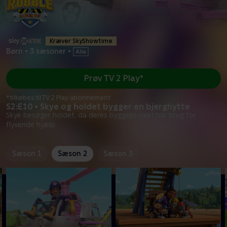
Kræver SkyShowtime
Børn
•
3 sæsoner
•
Prøv TV 2 Play*
*tilkøbes til TV 2 Play abonnement
S2:E10 • Skye og holdet bygger en bjerghytte
Skye besøger holdet, da deres byggeprojekt har brug for
flyvende hjælp.
Sæson 1
Sæson 2
Sæson 3