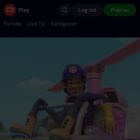
Log ind
Prøv nu
Forside
Live TV
Kategorier