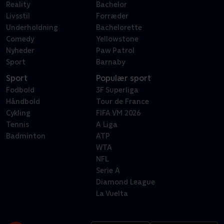
Reality
Bachelor
Livsstil
Forræder
Underholdning
Bachelorette
Comedy
Yellowstone
Nyheder
Paw Patrol
Sport
Barnaby
Sport
Populær sport
Fodbold
3F Superliga
Håndbold
Tour de France
Cykling
FIFA VM 2026
Tennis
A Liga
Badminton
ATP
WTA
NFL
Serie A
Diamond League
La Vuelta