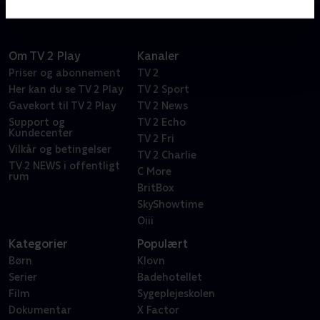
Om TV 2 Play
Kanaler
Priser og abonnement
TV 2
Her kan du se TV 2 Play
TV 2 Sport
Gavekort til TV 2 Play
TV 2 News
Support og
TV 2 Echo
Kundecenter
TV 2 Fri
Vilkår og betingelser
TV 2 Charlie
TV 2 NEWS i offentligt
C More
rum
BritBox
SkyShowtime
Oiii
Kategorier
Populært
Børn
Klovn
Serier
Badehotellet
Film
Sygeplejeskolen
Dokumentar
X Factor