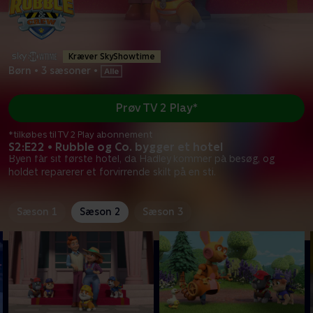
Kræver SkyShowtime
Børn
•
3 sæsoner
•
Prøv TV 2 Play*
*tilkøbes til TV 2 Play abonnement
S2:E22 • Rubble og Co. bygger et hotel
Byen får sit første hotel, da Hadley kommer på besøg, og
holdet reparerer et forvirrende skilt på en sti.
Sæson 1
Sæson 2
Sæson 3