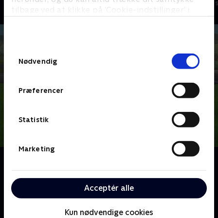
Børneserier • 2 sæsoner
Børneserier • 1
tilbage ved at klikke på ’Cookie-indstillinger’ i
bunden af siden. Læs mere om hvordan TV 2
behandler dine oplysninger i
TV 2s privatlivspolitik
.
Samtykkevalg
Nødvendig
Præferencer
Statistik
Marketing
Om Rubble og Co.
Byggehvalpen Rubble og hans dygtige familie
arbejder sammen om at restaurere deres by, Builder
Acceptér alle
Cove, og sikre den mod den skurkagtige Speed
Meisters skumle planer.
Kun nødvendige cookies