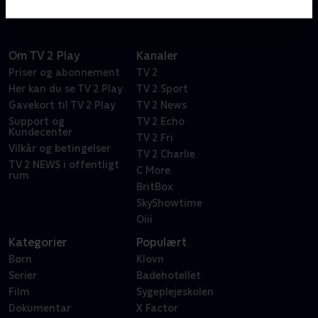
Om TV 2 Play
Kanaler
Priser og abonnement
TV 2
Her kan du se TV 2 Play
TV 2 Sport
Gavekort til TV 2 Play
TV 2 News
Support og
TV 2 Echo
Kundecenter
TV 2 Fri
Vilkår og betingelser
TV 2 Charlie
TV 2 NEWS i offentligt
C More
rum
BritBox
SkyShowtime
Oiii
Kategorier
Populært
Børn
Klovn
Serier
Badehotellet
Film
Sygeplejeskolen
Dokumentar
X Factor