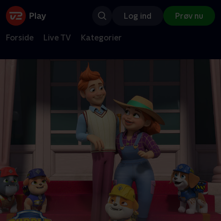
Log ind
Prøv nu
Forside
Live TV
Kategorier