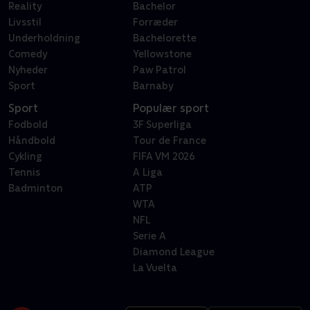
Reality
Bachelor
Livsstil
Forræder
Underholdning
Bachelorette
Comedy
Yellowstone
Nyheder
Paw Patrol
Sport
Barnaby
Sport
Populær sport
Fodbold
3F Superliga
Håndbold
Tour de France
Cykling
FIFA VM 2026
Tennis
A Liga
Badminton
ATP
WTA
NFL
Serie A
Diamond League
La Vuelta