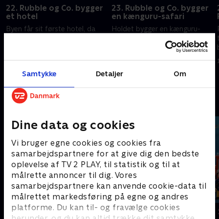
22. Rubble og Co. bygger
23. Rubble og Co. bygger
et hotel
en kænguru-safari
Byen får sit første hotel, da
Holdet bygger en kænguru-
Hadley kommer på besøg, og
safari til Lucas og Lily. Speed
holdet reparerer et forvirrende
Meister udfordrer vovserne til
skilt på en sti.
at deltage i den ultimative
r
byggekonkurrence.
18. oktober 2025 • 22 min
18. oktober 2025 • 22 min
Samtykke
Detaljer
Om
Andre så også
Dine data og cookies
Vi bruger egne cookies og cookies fra
samarbejdspartnere for at give dig den bedste
oplevelse af TV 2 PLAY, til statistik og til at
målrette annoncer til dig. Vores
samarbejdspartnere kan anvende cookie-data til
målrettet markedsføring på egne og andres
platforme. Du kan til- og fravælge cookies
Geckos Garage
Brandmand
herunder, og du kan altid trække dit samtykke