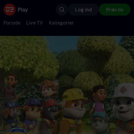
Log ind
Prøv nu
Forside
Live TV
Kategorier