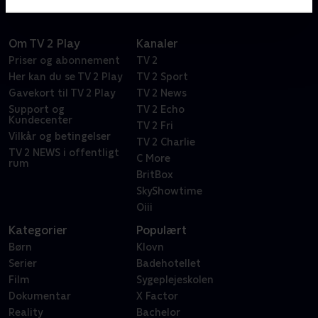
Om TV 2 Play
Kanaler
Priser og abonnement
TV 2
Her kan du se TV 2 Play
TV 2 Sport
Gavekort til TV 2 Play
TV 2 News
Support og
TV 2 Echo
Kundecenter
TV 2 Fri
Vilkår og betingelser
TV 2 Charlie
TV 2 NEWS i offentligt
C More
rum
BritBox
SkyShowtime
Oiii
Kategorier
Populært
Børn
Klovn
Serier
Badehotellet
Film
Sygeplejeskolen
Dokumentar
X Factor
Reality
Bachelor