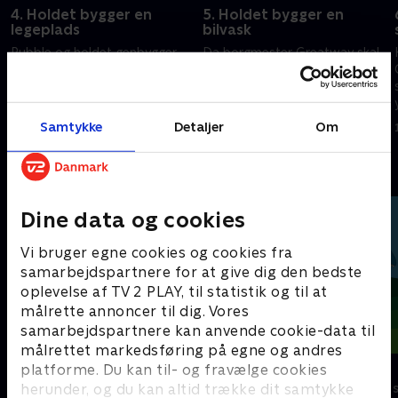
4. Holdet bygger en
5. Holdet bygger en
legeplads
bilvask
Rubble og holdet genbygger
Da borgmester Greatway skal
Speed Meisters usikre
have renset sin mudrede
legeplads, og hvalpene
motorcykel lige før det store
reparerer rådhusets tag
løb, må Wheeler og hvalpene
hurtigt bygge en løsning.
Samtykke
Detaljer
Om
15. december 2023 • 22 min
15. december 2023 • 22 min
Andre så også
Dine data og cookies
Vi bruger egne cookies og cookies fra
samarbejdspartnere for at give dig den bedste
oplevelse af TV 2 PLAY, til statistik og til at
målrette annoncer til dig. Vores
samarbejdspartnere kan anvende cookie-data til
målrettet markedsføring på egne og andres
Brandmand Sam
Dino Deluxe
platforme. Du kan til- og fravælge cookies
herunder, og du kan altid trække dit samtykke
Børneserier • 1 sæsoner
Børneserier • 1