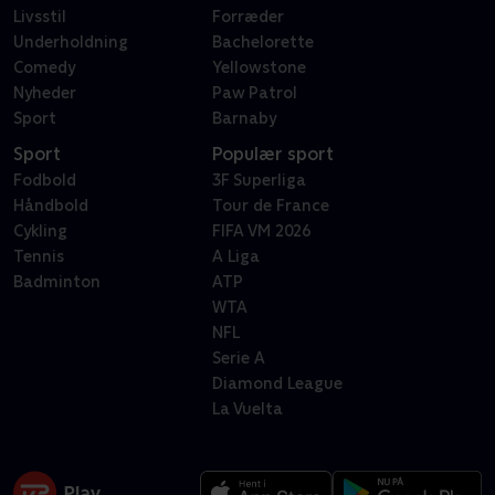
Livsstil
Forræder
Underholdning
Bachelorette
Comedy
Yellowstone
Nyheder
Paw Patrol
Sport
Barnaby
Sport
Populær sport
Fodbold
3F Superliga
Håndbold
Tour de France
Cykling
FIFA VM 2026
Tennis
A Liga
Badminton
ATP
WTA
NFL
Serie A
Diamond League
La Vuelta