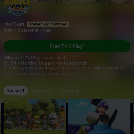
Kræver SkyShowtime
Børn
•
3 sæsoner
•
Prøv TV 2 Play*
*tilkøbes til TV 2 Play abonnement
S1:E4 • Holdet bygger en legeplads
Rubble og holdet genbygger Speed Meisters usikre legeplads,
og hvalpene reparerer rådhusets tag
Sæson 1
Sæson 2
Sæson 3