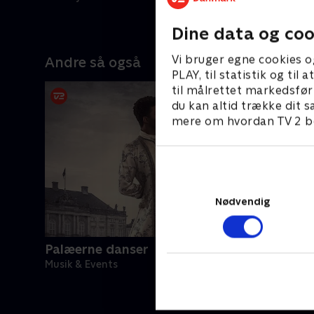
Amalienbo
25. maj 20
Dine data og coo
Vi bruger egne cookies o
Andre så også
PLAY, til statistik og ti
til målrettet markedsfør
du kan altid trække dit s
mere om hvordan TV 2 be
Nødvendig
Palæerne danser
Musik & Events