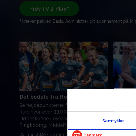
Prøv TV 2 Play*
*Kræver pakken Basis. Administrer dit abonnement på Mit
Det bedste fra Royal Run
Kongen s
Københ
Se højdepunkterne fra årets Royal
Kong Fred
Run, hvor over 110.000 danskere trak
danskere 
i løbeskoene i byerne Randers,
Samtykke
kongens 
Ringkøbing, Middelfart, Helsingør og
Kongens 
København.
25. maj 2026 • 15 min