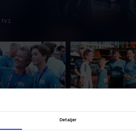
 TV 2.
lutter med ti kilometer i
Dronning Mary løber i H
avn
Dronningen giver sig i kast
erik og masser af løbeglade
kilometer-distancen i Hels
løber ti kilometer igennem
start fra Kronborg Slot, me
Detaljer
København med start på
løbes fem kilometer på Ko
Nytorv og opløb på
Nytorv i København.
25. maj 2026 • 107 min