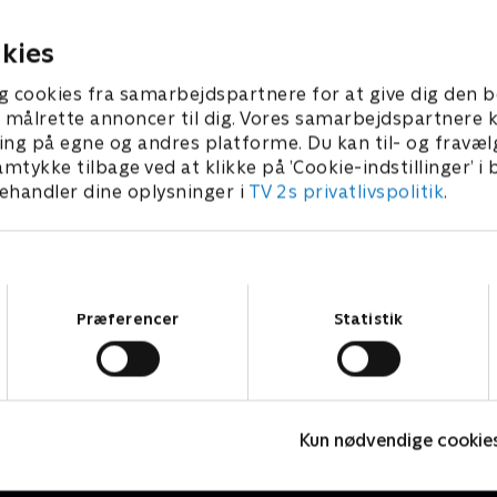
rg Slotsplads.
26 • 137 min
kies
g cookies fra samarbejdspartnere for at give dig den b
l at målrette annoncer til dig. Vores samarbejdspartner
ing på egne og andres platforme. Du kan til- og fravæl
amtykke tilbage ved at klikke på ’Cookie-indstillinger’ i
handler dine oplysninger i
TV 2s privatlivspolitik
.
Samtykkevalg
Præferencer
Statistik
EchoPrisen
F
Musik & Events • 2 sæsoner
M
Kun nødvendige cookie