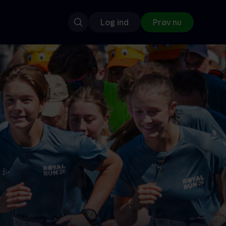
Log ind
Prøv nu