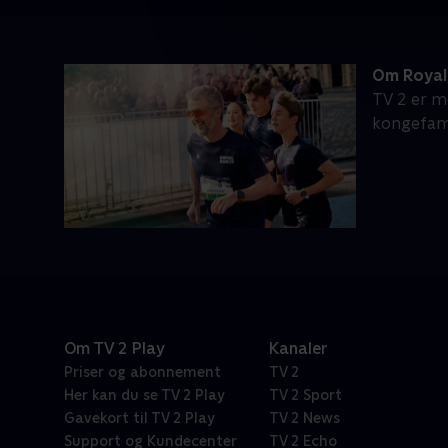
Om Royal
TV 2 er m
kongefami
Om TV 2 Play
Kanaler
Priser og abonnement
TV 2
Her kan du se TV 2 Play
TV 2 Sport
Gavekort til TV 2 Play
TV 2 News
Support og Kundecenter
TV 2 Echo