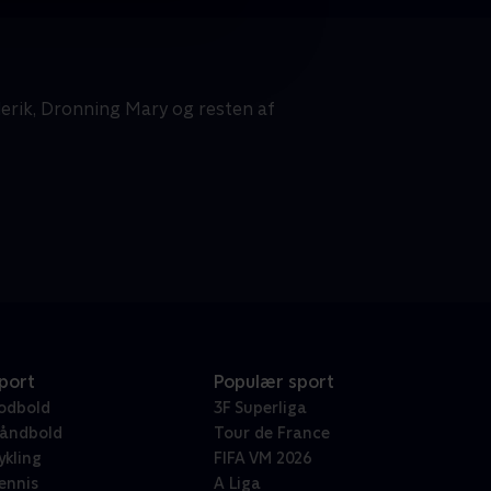
erik, Dronning Mary og resten af
port
Populær sport
odbold
3F Superliga
åndbold
Tour de France
ykling
FIFA VM 2026
ennis
A Liga