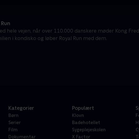
 Run
ed hele vejen, når over 110.000 danskere møder Kong Fred
lien i kondisko og løber Royal Run med dem.
Kategorier
Populært
S
Børn
Klovn
F
Serier
Badehotellet
H
Film
Sygeplejeskolen
C
Dokumentar
X Factor
T