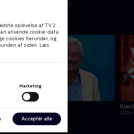
25. maj 2026 • 33 min
edste oplevelse af TV 2
e kan anvende cookie-data
ge cookies herunder, og
 bunden af siden. Læs
Marketing
ællessang på Charlie
Glæde
usik & Events • 2 sæsoner
2022 • 
s
Acceptér alle