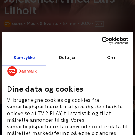
Lilholt
•
Musik & Events
•
57 min
•
2020
•
Prøv TV 2 Play*
*Kræver pakken Basis. Administrer dit abonnement på Mit TV 2.
Kom med på en unik, musikalsk rejse i selskab med den
Samtykke
Detaljer
Om
folkekære musiker Lars Lilholts smukke julesange
...
Læs mere
Andre så også
Dine data og cookies
Vi bruger egne cookies og cookies fra
samarbejdspartnere for at give dig den bedste
oplevelse af TV 2 PLAY, til statistik og til at
målrette annoncer til dig. Vores
samarbejdspartnere kan anvende cookie-data til
målrettet markedsføring på egne og andres