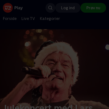
Log ind
Prøv nu
Forside
Live TV
Kategorier
Julekoncert med Lars