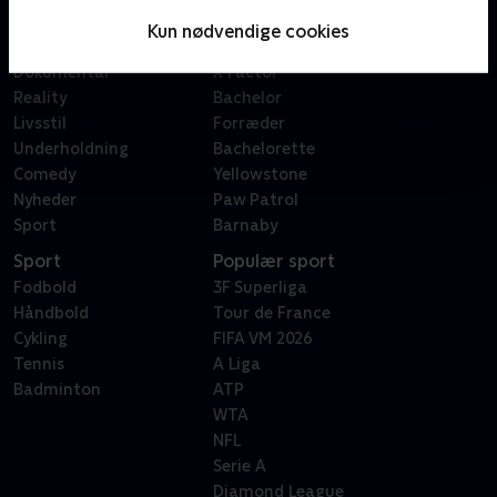
Serier
Badehotellet
Kun nødvendige cookies
Film
Sygeplejeskolen
Dokumentar
X Factor
Reality
Bachelor
Livsstil
Forræder
Underholdning
Bachelorette
Comedy
Yellowstone
Nyheder
Paw Patrol
Sport
Barnaby
Sport
Populær sport
Fodbold
3F Superliga
Håndbold
Tour de France
Cykling
FIFA VM 2026
Tennis
A Liga
Badminton
ATP
WTA
NFL
Serie A
Diamond League