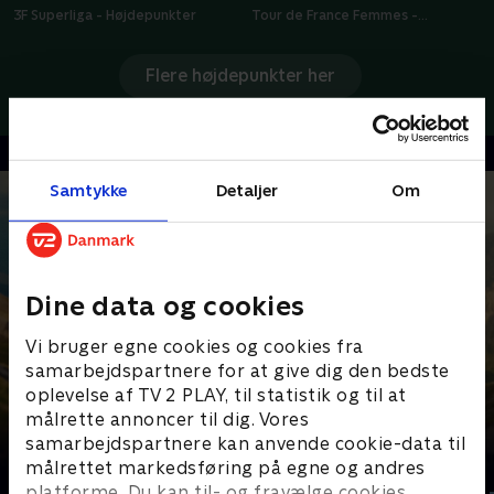
3F Superliga - Højdepunkter
Tour de France Femmes -
Højdepunkter
Flere højdepunkter her
Samtykke
Detaljer
Om
Dine data og cookies
Vi bruger egne cookies og cookies fra
samarbejdspartnere for at give dig den bedste
oplevelse af TV 2 PLAY, til statistik og til at
målrette annoncer til dig. Vores
samarbejdspartnere kan anvende cookie-data til
Senest tilføjet
målrettet markedsføring på egne og andres
platforme. Du kan til- og fravælge cookies