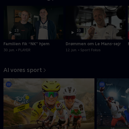
13
10
min
min
Familien fik “NK” hjem
Drømmen om Le Mans-sejr
30. jun. • PLAYER
12. jun. • Sport Fokus
Al vores sport