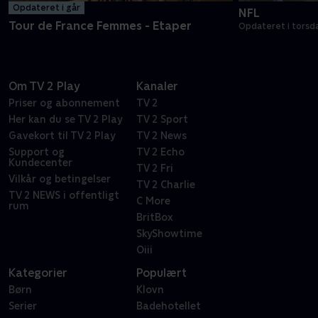
Opdateret i går
NFL
Tour de France Femmes - Etaper
Opdateret i torsd
Om TV 2 Play
Kanaler
Priser og abonnement
TV 2
Her kan du se TV 2 Play
TV 2 Sport
Gavekort til TV 2 Play
TV 2 News
Support og
TV 2 Echo
Kundecenter
TV 2 Fri
Vilkår og betingelser
TV 2 Charlie
TV 2 NEWS i offentligt
C More
rum
BritBox
SkyShowtime
Oiii
Kategorier
Populært
Børn
Klovn
Serier
Badehotellet