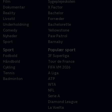
Film
Sygeplejeskolen
Dokumentar
X Factor
Reality
Bachelor
Livsstil
Forræder
Underholdning
Bachelorette
Comedy
Yellowstone
Nyheder
Paw Patrol
Sport
Barnaby
Sport
Populær sport
Fodbold
3F Superliga
Håndbold
Tour de France
Cykling
FIFA VM 2026
Tennis
A Liga
Badminton
ATP
WTA
NFL
Serie A
Diamond League
La Vuelta