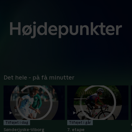
Det hele - på få minutter
5
9
min
min
Tilføjet i dag
Tilføjet i går
Sønderjyske-Viborg
7. etape