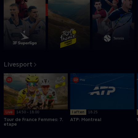
Se med nu
Livesport
I aften
18.25
Live
14.50 - 18.00
ATP: Montreal
Tour de France Femmes: 7.
etape