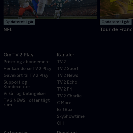
Opdateret i går
Opdateret i går
NFL
Tour de Franc
Om TV 2 Play
Kanaler
Priser og abonnement
TV 2
Her kan du se TV 2 Play
TV 2 Sport
Gavekort til TV 2 Play
TV 2 News
Support og
TV 2 Echo
Kundecenter
TV 2 Fri
Vilkår og betingelser
TV 2 Charlie
TV 2 NEWS i offentligt
C More
rum
BritBox
SkyShowtime
Oiii
Kategorier
Populært