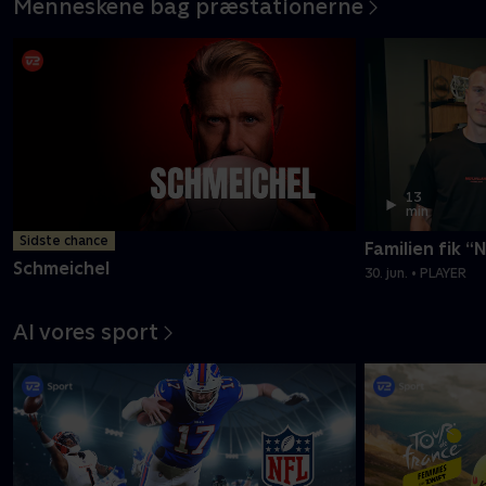
Menneskene bag præstationerne
13
min
Sidste chance
Familien fik “
Schmeichel
30. jun. • PLAYER
Al vores sport