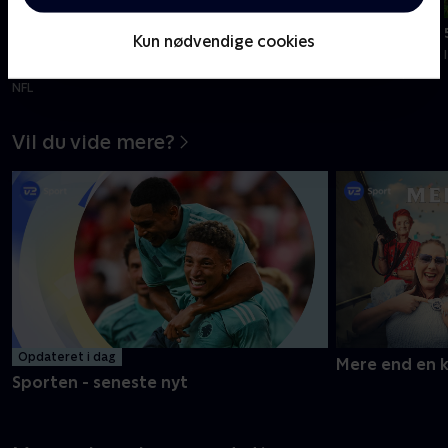
min
min
Tilføjet i går
Tilføjet i går
Kun nødvendige cookies
Arizona Cardinals-Carolina
6. etape
Panthers, Hall of Fame
Tour de France Femmes - Etaper
NFL
Vil du vide mere?
Opdateret i dag
Mere end en 
Sporten - seneste nyt