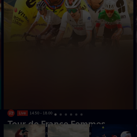
Live
14.50 - 18.00
Tour de France Femmes
Se dronningeetapen til toppen af mytiske Mont Ventoux