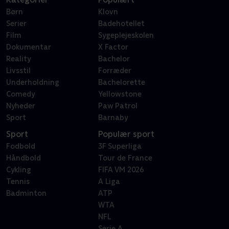
Børn
Klovn
Serier
Badehotellet
Film
Sygeplejeskolen
Dokumentar
X Factor
Reality
Bachelor
Livsstil
Forræder
Underholdning
Bachelorette
Comedy
Yellowstone
Nyheder
Paw Patrol
Sport
Barnaby
Sport
Populær sport
Fodbold
3F Superliga
Håndbold
Tour de France
Cykling
FIFA VM 2026
Tennis
A Liga
Badminton
ATP
WTA
NFL
Serie A