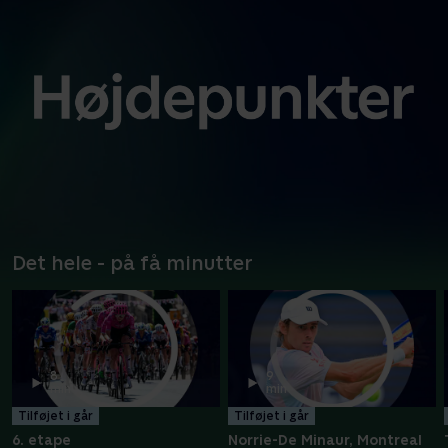
Det hele - på få minutter
8
9
min
min
Tilføjet i går
Tilføjet i går
6. etape
Norrie-De Minaur, Montreal