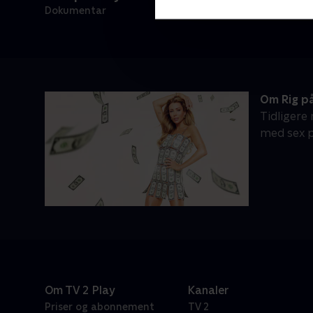
Dokumentar
Om Rig p
Tidligere
med sex p
Om TV 2 Play
Kanaler
Priser og abonnement
TV 2