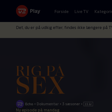
Forside
Live TV
Kategori
Det, du er på udkig efter, findes ikke længere på T
•
Dokumentar
•
3 sæsoner
•
Ny episode på mandag