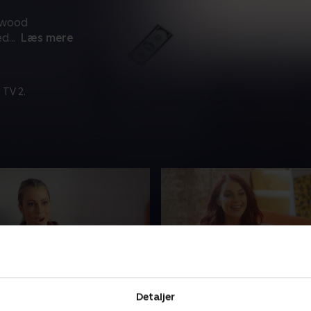
ttwood
ed
...
Læs mere
 TV 2.
rden af porno
3. Cam Girls
Detaljer