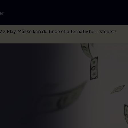
er
V 2 Play. Måske kan du finde et alternativ her i stedet?