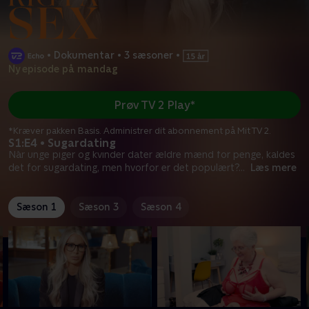
•
Dokumentar
•
3 sæsoner
•
Ny episode på mandag
Prøv TV 2 Play*
*Kræver pakken Basis. Administrer dit abonnement på Mit TV 2.
S1:E4 • Sugardating
Når unge piger og kvinder dater ældre mænd for penge, kaldes
det for sugardating, men hvorfor er det populært?
...
Læs mere
Sæson 1
Sæson 3
Sæson 4