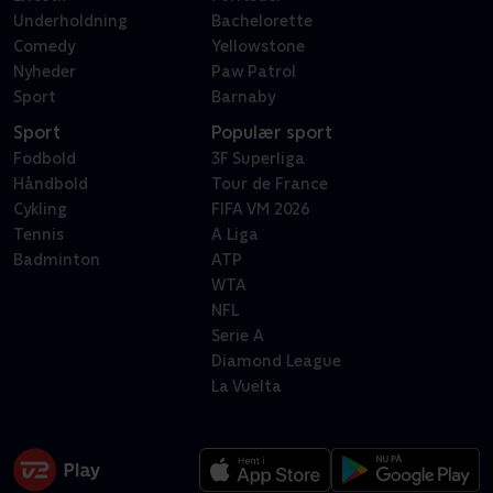
Underholdning
Bachelorette
Comedy
Yellowstone
Nyheder
Paw Patrol
Sport
Barnaby
Sport
Populær sport
Fodbold
3F Superliga
Håndbold
Tour de France
Cykling
FIFA VM 2026
Tennis
A Liga
Badminton
ATP
WTA
NFL
Serie A
Diamond League
La Vuelta