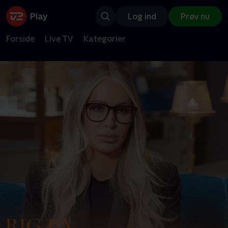
Log ind
Prøv nu
Forside
Live TV
Kategorier