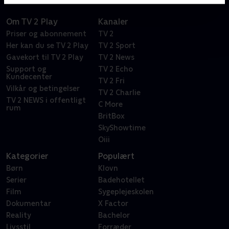
Om TV 2 Play
Kanaler
Priser og abonnement
TV 2
Her kan du se TV 2 Play
TV 2 Sport
Gavekort til TV 2 Play
TV 2 News
Support og
TV 2 Echo
Kundecenter
TV 2 Fri
Vilkår og betingelser
TV 2 Charlie
TV 2 NEWS i offentligt
C More
rum
BritBox
SkyShowtime
Oiii
Kategorier
Populært
Børn
Klovn
Serier
Badehotellet
Film
Sygeplejeskolen
Dokumentar
X Factor
Reality
Bachelor
Livsstil
Forræder