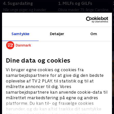
4. Sugardating
1. MILFs og GILFs
Når unge piger og kvinder
Olivia møder 71-årige Caroline,
dater ældre mænd for penge,
der lever af at lave seksuelt
kaldes det for sugardating,
indhold til kunder, der er
men hvorfor er det populært?
tiltrukket af bedstemødre.
Olivia tjekker fænomenet ud.
6. december 2022 • 46 min
15. juli 2025 • 45 min
Samtykke
Detaljer
Om
Andre så også
Dine data og cookies
Vi bruger egne cookies og cookies fra
samarbejdspartnere for at give dig den bedste
oplevelse af TV 2 PLAY, til statistik og til at
målrette annoncer til dig. Vores
samarbejdspartnere kan anvende cookie-data til
målrettet markedsføring på egne og andres
Mor på Onlyfans
Kom du?
platforme. Du kan til- og fravælge cookies
Dokumentar
Dokumentar • 1
herunder, og du kan altid trække dit samtykke