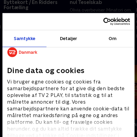
Byttekort / En Ridders
nul Teselskab
Fortælling
Olivia overbeviser Minatori om,
Nella og Garratt kommer til at
at hun skal kysse en frø for at
ødelægge Ridder Træners
komme med til et fornemt
d
yndlingsbyttekort og tager på
teselskab.
en færd for at lave et nyt til
1. juli 2021 • 21 min
Samtykke
Detaljer
Om
ham.
1. juli 2021 • 21 min
Andre så også
Dine data og cookies
Vi bruger egne cookies og cookies fra
samarbejdspartnere for at give dig den bedste
oplevelse af TV 2 PLAY, til statistik og til at
målrette annoncer til dig. Vores
samarbejdspartnere kan anvende cookie-data til
målrettet markedsføring på egne og andres
platforme. Du kan til- og fravælge cookies
Miraculous
Zorro the Ch
herunder, og du kan altid trække dit samtykke
Børneserier • 3 sæsoner
Børneserier • 1
tilbage ved at klikke på ’Cookie-indstillinger’ i