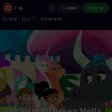
Log ind
Prøv nu
Forside
Live TV
Kategorier
Ridderprinsessen Nella