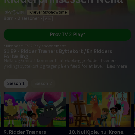
Kræver SkyShowtime
Børn
•
2 sæsoner
•
Prøv TV 2 Play*
*tilkøbes til TV 2 Play abonnement
S1:E9 • Ridder Træners Byttekort / En Ridders
Fortælling
Nella og Garratt kommer til at ødelægge Ridder Træners
yndlingsbyttekort og tager på en færd for at lave
...
Læs mere
Sæson 1
Sæson 2
9. Ridder Træners
10. Nul Kjole, nul Krone,