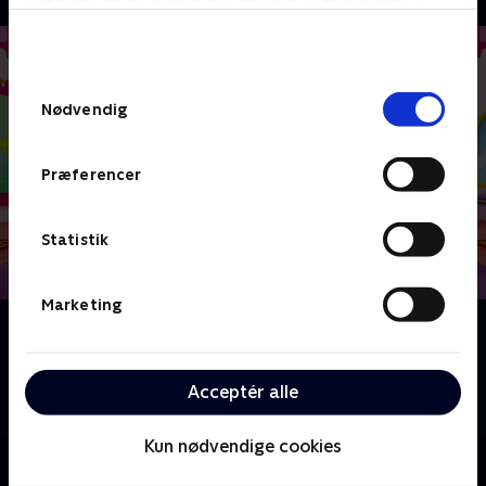
bunden af siden. Læs mere om hvordan TV 2
behandler dine oplysninger i
TV 2s privatlivspolitik
.
Samtykkevalg
Nødvendig
Præferencer
Statistik
Marketing
Om Ridderprinsessen Nella
Nella er prinsessen der forvandler sig til ridder! Hun
tager på fantastiske eventyr med sine venner, ridder
Acceptér alle
Garrett, Trinket og Clod, for at kæmpe det godes sag.
Kun nødvendige cookies