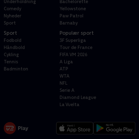
Underholdning
Bachelorette
Comedy
Yellowstone
Nyheder
Paw Patrol
Sport
Barnaby
Sport
Populær sport
Fodbold
3F Superliga
Håndbold
Tour de France
Cykling
FIFA VM 2026
Tennis
A Liga
Badminton
ATP
WTA
NFL
Serie A
Diamond League
La Vuelta