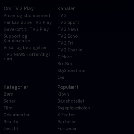
Om TV 2 Play
Kanaler
Priser og abonnement
TV 2
Her kan du se TV 2 Play
TV 2 Sport
Gavekort til TV 2 Play
TV 2 News
Support og
TV 2 Echo
Kundecenter
TV 2 Fri
Vilkår og betingelser
TV 2 Charlie
TV 2 NEWS i offentligt
C More
rum
BritBox
SkyShowtime
Oiii
Kategorier
Populært
Børn
Klovn
Serier
Badehotellet
Film
Sygeplejeskolen
Dokumentar
X Factor
Reality
Bachelor
Livsstil
Forræder