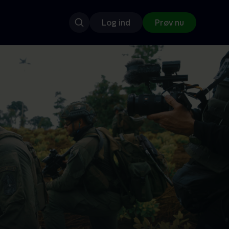
Log ind
Prøv nu