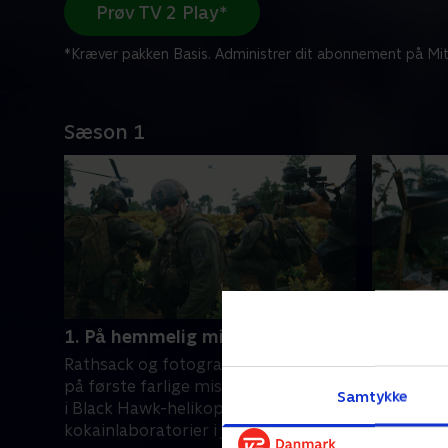
Prøv TV 2 Play*
*Kræver pakken Basis. Administrer dit abonnement på Mit
Sæson 1
1. På hemmelig militærmission
2. En fa
kartella
Rathsack og fotograf Morten er med
Rathsack 
på første farlige mission, der foregår
Samtykke
farlig fæ
i Black Hawk-helikoptere. De ulovlige
på egen 
kokainlaboratorier i junglen skal