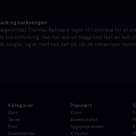
ack og narkokrigen
 jægersoldat Thomas Rathsack tager til Colombia for at u
s kokainforbrug. Han har qua sin baggrund fået en helt un
Junglas, og er med helt tæt på, når de bekæmper narkok
Kategorier
Populært
S
Børn
Klovn
F
Serier
Badehotellet
H
Film
Sygeplejeskolen
C
Dokumentar
X Factor
T