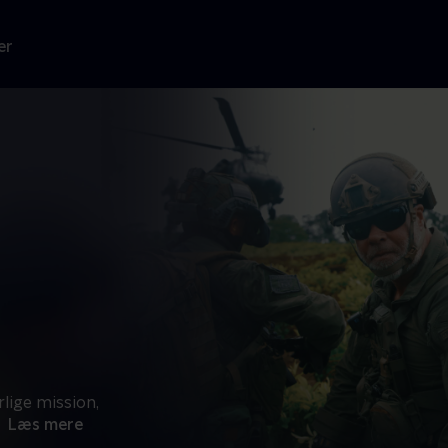
er
lige mission,
Læs mere