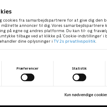
der for kartellerne. Hvad er
mænd, kvinder og børn ihjel
rie?.
fra narkokartellerne
2023 • 27 min
16. august 2023 • 28 min
kies
g cookies fra samarbejdspartnere for at give dig den b
l at målrette annoncer til dig. Vores samarbejdspartner
ing på egne og andres platforme. Du kan til- og fravæl
amtykke tilbage ved at klikke på ’Cookie-indstillinger’ i
handler dine oplysninger i
TV 2s privatlivspolitik
.
Samtykkevalg
Præferencer
Statistik
Branco
E
Kun nødvendige cookie
Dokumentar • 1 sæsoner
D