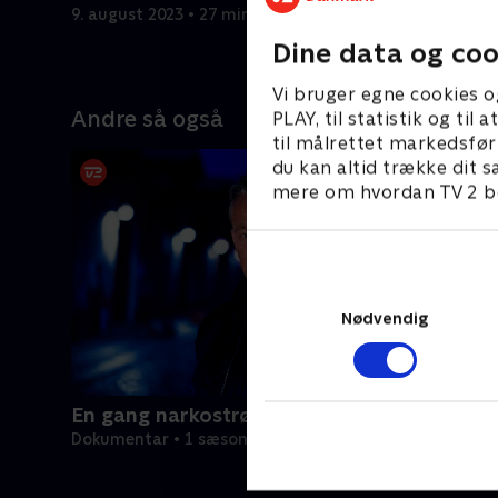
som arbej
destrueres
9. august 2023 • 27 min
hans histo
9. august 
Dine data og coo
Vi bruger egne cookies o
Andre så også
PLAY, til statistik og ti
til målrettet markedsfør
du kan altid trække dit s
mere om hvordan TV 2 be
Nødvendig
En gang narkostrømer
Dokumentar • 1 sæsoner