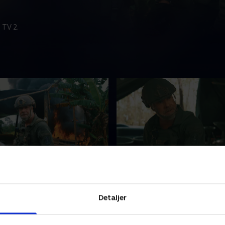
 TV 2.
rlig færd gennem
3. En lejemorders mørke
nd
bekendelser
og Morten tager på en
På en hemmelig adresse m
Detaljer
rd gennem kartelland, da de
Rathsack og Morten en best
hånd opsøger en kokabonde,
lejemorder, der har slået sn