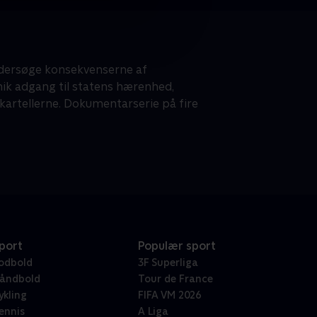
ndersøge konsekvenserne af
ik adgang til statens hærenhed,
artellerne. Dokumentarserie på fire
port
Populær sport
odbold
3F Superliga
åndbold
Tour de France
ykling
FIFA VM 2026
ennis
A Liga