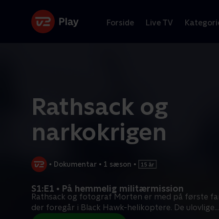
Forside
Live TV
Kategori
Rathsack og
narkokrigen
•
Dokumentar
•
1 sæson
•
S1:E1 • På hemmelig militærmission
Rathsack og fotograf Morten er med på første far
der foregår i Black Hawk-helikoptere. De ulovlige
...