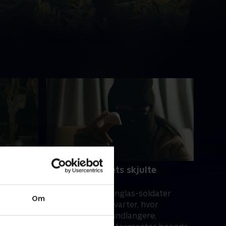
4. Slumkvarterets skjulte
håndlangere
øder
66 Commando Junglas-soldater
Om
ialsk
stormer et slumkvarter, hvor
esevis af
kartellerne har håndlangere,