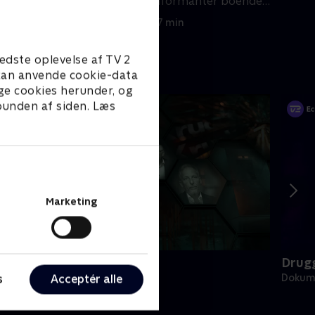
 på ordre
lejemordere og informanter boende
blandt uskyldige, fattige
23. august 2023 • 27 min
colombianere
edste oplevelse af TV 2
e kan anvende cookie-data
ge cookies herunder, og
 bunden af siden. Læs
Marketing
fterretningstjenesten
Drugg
s
Acceptér alle
okumentar • 1 sæsoner
Dokume