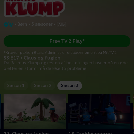
•
Børn
•
3 sæsoner
•
Prøv TV 2 Play*
*Kræver pakken Basis. Administrer dit abonnement på Mit TV 2.
S3:E17 • Claus og fuglen
Da Rasmus Klump og resten af besætningen havner på en øde
ø efter en storm, må de løse to probleme.
Sæson 1
Sæson 2
Sæson 3
17. Claus og fuglen
18. Troldejægerne