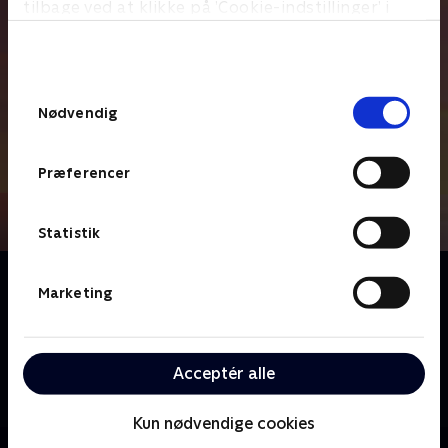
tilbage ved at klikke på ’Cookie-indstillinger’ i
bunden af siden. Læs mere om hvordan TV 2
behandler dine oplysninger i
TV 2s privatlivspolitik
.
Samtykkevalg
Nødvendig
Præferencer
Statistik
Om Rasmus Klump
Marketing
Rasmus Klump er en glad og energisk lille bjørn, der
sammen med sine venner Pingo, Pelle og Skæg rejser
verden rundt og møder nye venner. Sammen løser de
Acceptér alle
alle problemer, der opstår, når de sejler verden rundt
på det gode skib Mary.
Kun nødvendige cookies