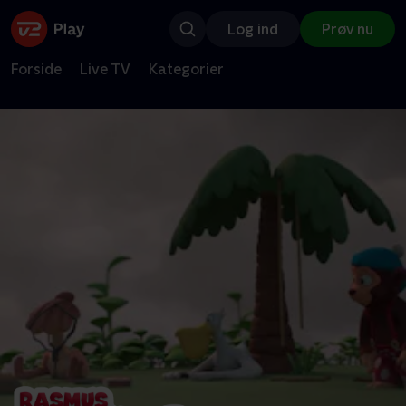
Log ind
Prøv nu
Forside
Live TV
Kategorier