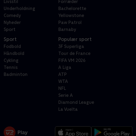
Livsstil
Forræder
Underholdning
Bachelorette
Comedy
Yellowstone
Nyheder
Paw Patrol
Sport
Barnaby
Sport
Populær sport
Fodbold
3F Superliga
Håndbold
Tour de France
Cykling
FIFA VM 2026
Tennis
A Liga
Badminton
ATP
WTA
NFL
Serie A
Diamond League
La Vuelta