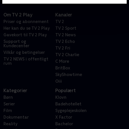
Om TV 2 Play
Kanaler
Priser og abonnement
TV 2
Her kan du se TV 2 Play
TV 2 Sport
Gavekort til TV 2 Play
TV 2 News
Support og
TV 2 Echo
Kundecenter
TV 2 Fri
Vilkår og betingelser
TV 2 Charlie
TV 2 NEWS i offentligt
C More
rum
BritBox
SkyShowtime
Oiii
Kategorier
Populært
Børn
Klovn
Serier
Badehotellet
Film
Sygeplejeskolen
Dokumentar
X Factor
Reality
Bachelor