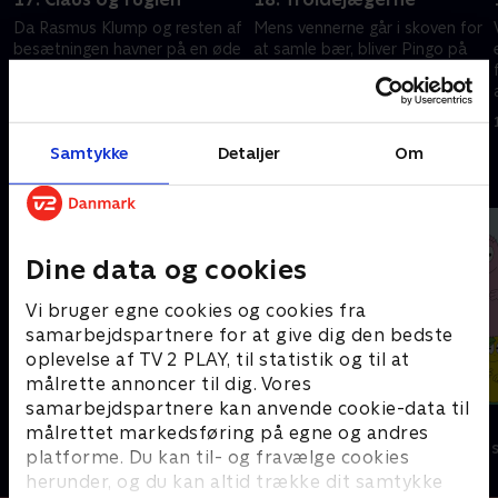
Da Rasmus Klump og resten af
Mens vennerne går i skoven for
besætningen havner på en øde
at samle bær, bliver Pingo på
ø efter en storm, må de løse
skibet. Han er bange for trolde.
to probleme.
1. december 2020 • 11 min
1. december 2020 • 11 min
Samtykke
Detaljer
Om
Andre så også
Dine data og cookies
Vi bruger egne cookies og cookies fra
samarbejdspartnere for at give dig den bedste
oplevelse af TV 2 PLAY, til statistik og til at
målrette annoncer til dig. Vores
samarbejdspartnere kan anvende cookie-data til
Gurli Gris
Barbapapa
målrettet markedsføring på egne og andres
Børneserier • 4 sæsoner
Børneserier • 1
platforme. Du kan til- og fravælge cookies
herunder, og du kan altid trække dit samtykke