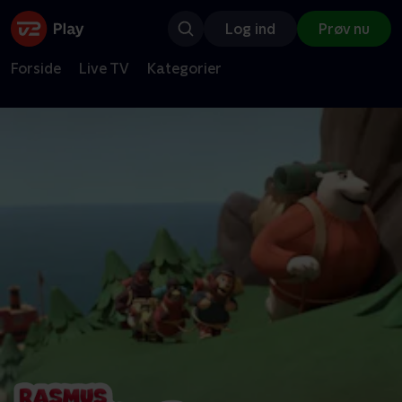
Log ind
Prøv nu
Forside
Live TV
Kategorier