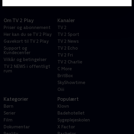
Om TV 2 Play
Kanaler
Priser og abonnement
TV 2
Her kan du se TV 2 Play
TV 2 Sport
Gavekort til TV 2 Play
TV 2 News
Support og
TV 2 Echo
Kundecenter
TV 2 Fri
Vilkår og betingelser
TV 2 Charlie
TV 2 NEWS i offentligt
C More
rum
BritBox
SkyShowtime
Oiii
Kategorier
Populært
Børn
Klovn
Serier
Badehotellet
Film
Sygeplejeskolen
Dokumentar
X Factor
Reality
Bachelor