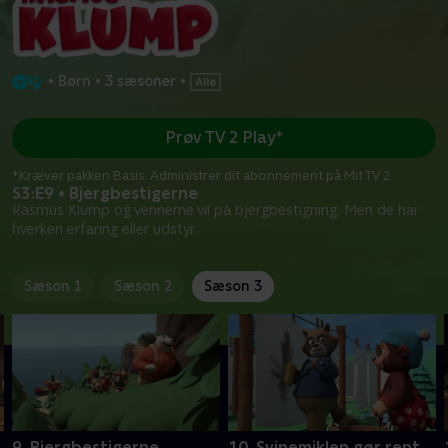
•
Børn
•
3 sæsoner
•
Prøv TV 2 Play*
*Kræver pakken Basis. Administrer dit abonnement på Mit TV 2.
S3:E9 • Bjergbestigerne
Rasmus Klump og vennerne vil på bjergbestigning. Men de har
hverken erfaring eller udstyr.
Sæson 1
Sæson 2
Sæson 3
9. Bjergbestigerne
10. Svinemiklen gør rent