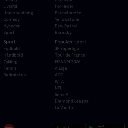
Livsstil
Forræder
Underholdning
Bachelorette
Comedy
Yellowstone
Nyheder
Paw Patrol
Sport
Barnaby
Sport
Populær sport
Fodbold
3F Superliga
Håndbold
Tour de France
Cykling
FIFA VM 2026
Tennis
A Liga
Badminton
ATP
WTA
NFL
Serie A
Diamond League
La Vuelta