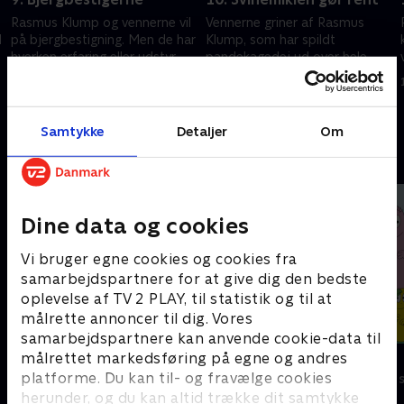
Rasmus Klump og vennerne vil
Vennerne griner af Rasmus
l
på bjergbestigning. Men de har
Klump, som har spildt
hverken erfaring eller udstyr.
pandekagedej ud over hele
kabyssen.
1. december 2020 • 11 min
1. december 2020 • 11 min
Samtykke
Detaljer
Om
Andre så også
Dine data og cookies
Vi bruger egne cookies og cookies fra
samarbejdspartnere for at give dig den bedste
oplevelse af TV 2 PLAY, til statistik og til at
målrette annoncer til dig. Vores
samarbejdspartnere kan anvende cookie-data til
målrettet markedsføring på egne og andres
Gurli Gris
Barbapapa
platforme. Du kan til- og fravælge cookies
Børneserier • 4 sæsoner
Børneserier • 1
herunder, og du kan altid trække dit samtykke