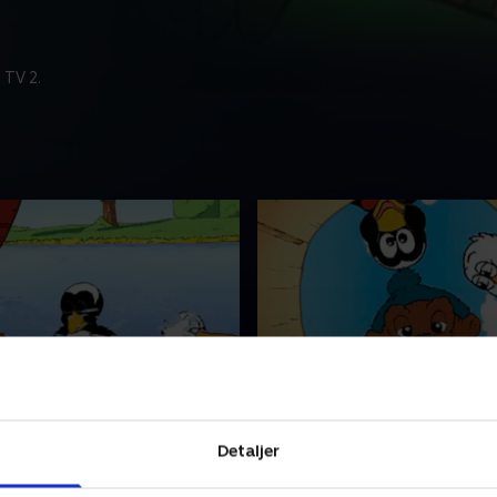
 TV 2.
mus Klump på
19. To både af en tønde
tur
Vennerne finder en tønde i v
Detaljer
r skildpadderne at svømme.
tønden er et brev. De sejler 
erne ender i vandet og leger
opdager to øer med Delle o