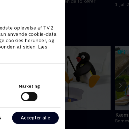
rundt af Valde, men de to kører
1. juli
forkert.
1. juli 2016 • 5 min
edste oplevelse af TV 2
e kan anvende cookie-data
ge cookies herunder, og
 bunden af siden. Læs
Marketing
ingu
Kæmp
s
Acceptér alle
ørneserier • 6 sæsoner
Børnes