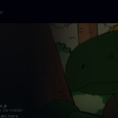
er
s ø
e. De møder
Læs mere