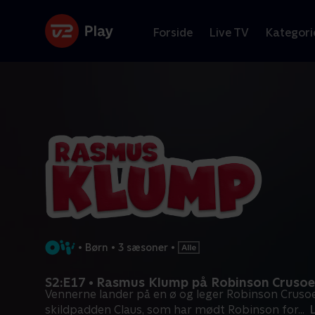
Forside
Live TV
Kategori
•
Børn
•
3 sæsoner
•
S2:E17 • Rasmus Klump på Robinson Crusoe
Vennerne lander på en ø og leger Robinson Cruso
skildpadden Claus, som har mødt Robinson for
...