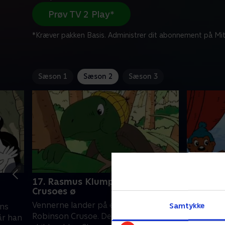
Prøv TV 2 Play*
*Kræver pakken Basis. Administrer dit abonnement på Mit
Sæson 1
Sæson 2
Sæson 3
17. Rasmus Klump på Robinson
18. Ras
Crusoes ø
svømme
Vennerne lander på en ø og leger
Rosa lære
Samtykke
ens
Robinson Crusoe. De møder
Alle venn
år han