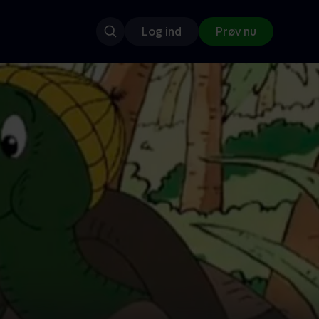
Log ind
Prøv nu