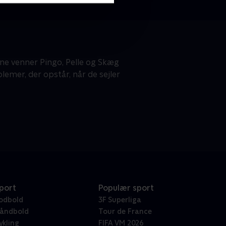
ne venner Pingo, Pelle og Skæg
emer, der opstår, når de sejler
port
Populær sport
odbold
3F Superliga
åndbold
Tour de France
ykling
FIFA VM 2026