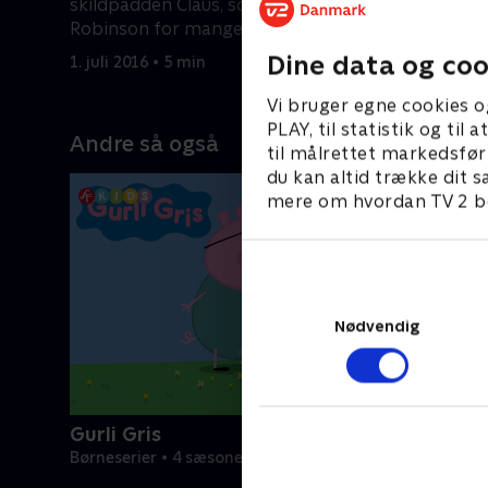
skildpadden Claus, som har mødt
rundt. Sk
Robinson for mange år siden.
sove. Plu
Dine data og coo
1. juli 2016 • 5 min
1. juli 2016
Vi bruger egne cookies o
PLAY, til statistik og ti
Andre så også
til målrettet markedsfør
du kan altid trække dit s
mere om hvordan TV 2 be
Nødvendig
Gurli Gris
Børneserier • 4 sæsoner