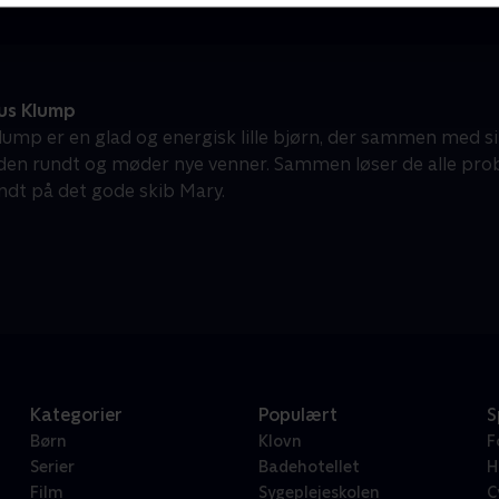
us Klump
ump er en glad og energisk lille bjørn, der sammen med si
rden rundt og møder nye venner. Sammen løser de alle probl
ndt på det gode skib Mary.
Kategorier
Populært
S
Børn
Klovn
F
Serier
Badehotellet
H
Film
Sygeplejeskolen
C