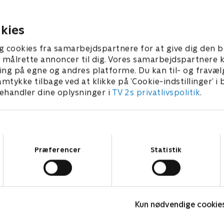
æg lægger sig i en båd for at
Lamseben på hver sin ø.
dselig er Skæg væk!
1. juli 2016 • 5 min
kies
 • 5 min
g cookies fra samarbejdspartnere for at give dig den b
l at målrette annoncer til dig. Vores samarbejdspartner
ing på egne og andres platforme. Du kan til- og fravæl
amtykke tilbage ved at klikke på ’Cookie-indstillinger’ i
handler dine oplysninger i
TV 2s privatlivspolitik
.
Samtykkevalg
Præferencer
Statistik
Barbapapa
P
Kun nødvendige cookie
Børneserier • 1 sæsoner
B