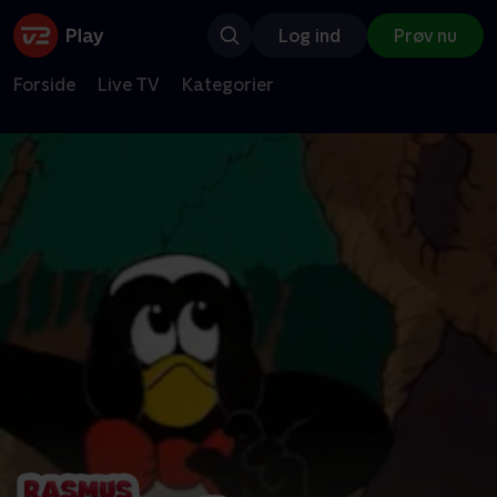
Log ind
Prøv nu
Forside
Live TV
Kategorier