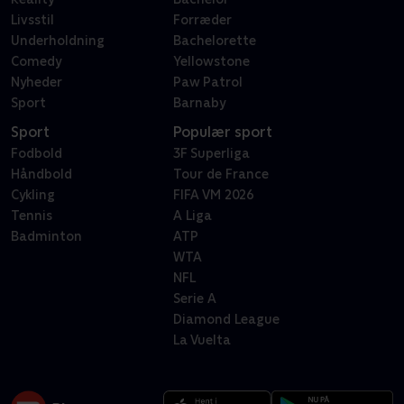
Livsstil
Forræder
Underholdning
Bachelorette
Comedy
Yellowstone
Nyheder
Paw Patrol
Sport
Barnaby
Sport
Populær sport
Fodbold
3F Superliga
Håndbold
Tour de France
Cykling
FIFA VM 2026
Tennis
A Liga
Badminton
ATP
WTA
NFL
Serie A
Diamond League
La Vuelta