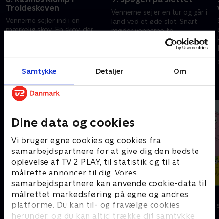
Troldeskoven
Vennerne sejler en tur og går i
Vennerne sejler ind i en
land ved et øde slot. Snart
mærkelig skov. En skov, der
møder vennerne to
ejes af trolde. Pingo vil bevise,
slotsspøgelser, som viser dem
han ikke er bange for trolde og
slottets hemmeligheder.
1. juli 2016 • 5 min
går først i land.
1. juli 2016 • 5 min
Samtykke
Detaljer
Om
Andre så også
Dine data og cookies
Vi bruger egne cookies og cookies fra
samarbejdspartnere for at give dig den bedste
oplevelse af TV 2 PLAY, til statistik og til at
målrette annoncer til dig. Vores
samarbejdspartnere kan anvende cookie-data til
målrettet markedsføring på egne og andres
Gurli Gris
Barbapapa
platforme. Du kan til- og fravælge cookies
Børneserier • 4 sæsoner
Børneserier • 1
herunder, og du kan altid trække dit samtykke