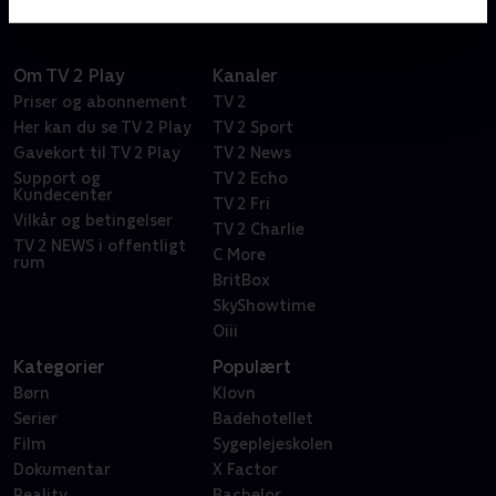
Om TV 2 Play
Kanaler
Priser og abonnement
TV 2
Her kan du se TV 2 Play
TV 2 Sport
Gavekort til TV 2 Play
TV 2 News
Support og
TV 2 Echo
Kundecenter
TV 2 Fri
Vilkår og betingelser
TV 2 Charlie
TV 2 NEWS i offentligt
C More
rum
BritBox
SkyShowtime
Oiii
Kategorier
Populært
Børn
Klovn
Serier
Badehotellet
Film
Sygeplejeskolen
Dokumentar
X Factor
Reality
Bachelor