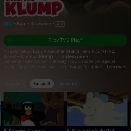
•
Børn
•
3 sæsoner
•
Prøv TV 2 Play*
*Kræver pakken Basis. Administrer dit abonnement på Mit TV 2.
S2:E8 • Rasmus Klump i Troldeskoven
Vennerne sejler ind i en mærkelig skov. En skov, der ejes af
trolde. Pingo vil bevise, han ikke er bange for trolde
...
Læs mere
Sæson 1
Sæson 2
Sæson 3
8. Rasmus Klump i
9. Spøgeri på slottet