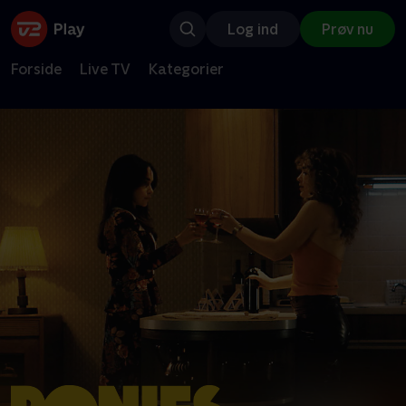
Log ind
Prøv nu
Forside
Live TV
Kategorier