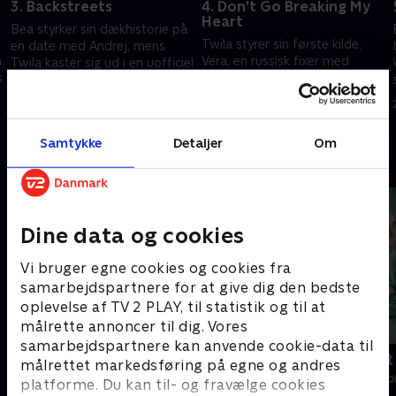
3. Backstreets
4. Don't Go Breaking My
Heart
Bea styrker sin dækhistorie på
Twila styrer sin første kilde,
en date med Andrej, mens
n
Vera, en russisk fixer med
Twila kaster sig ud i en uofficiel
s
hemmeligheder knyttet til sin
efterforskning af en række
mands død.
mord på sexarbejdere.
6. februar 2026 • 46 min
13. februar 2026 • 48 min
Samtykke
Detaljer
Om
Andre så også
Dine data og cookies
Vi bruger egne cookies og cookies fra
samarbejdspartnere for at give dig den bedste
oplevelse af TV 2 PLAY, til statistik og til at
målrette annoncer til dig. Vores
samarbejdspartnere kan anvende cookie-data til
Happy fucking Pride
Fake Patient
målrettet markedsføring på egne og andres
Drama • 1 sæsoner
Drama • 1 sæso
platforme. Du kan til- og fravælge cookies