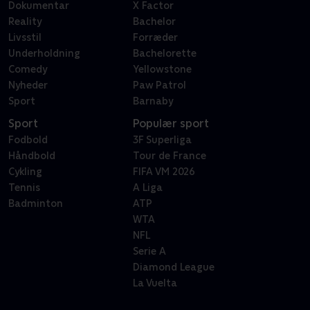
Dokumentar
X Factor
Reality
Bachelor
Livsstil
Forræder
Underholdning
Bachelorette
Comedy
Yellowstone
Nyheder
Paw Patrol
Sport
Barnaby
Sport
Populær sport
Fodbold
3F Superliga
Håndbold
Tour de France
Cykling
FIFA VM 2026
Tennis
A Liga
Badminton
ATP
WTA
NFL
Serie A
Diamond League
La Vuelta