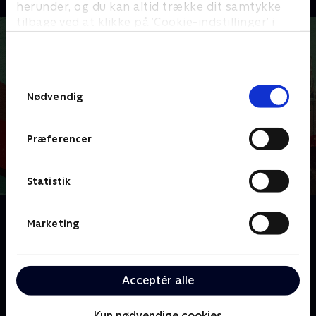
herunder, og du kan altid trække dit samtykke
tilbage ved at klikke på ’Cookie-indstillinger’ i
bunden af siden. Læs mere om hvordan TV 2
behandler dine oplysninger i
TV 2s privatlivspolitik
.
Samtykkevalg
Nødvendig
Præferencer
Statistik
Om Ponies
Marketing
I 1977 arbejder to PONIES – personer uden
betydning i efterretningssprog – som sekretærer på
USA's ambassade i Moskva. Da deres mænd dør
Acceptér alle
under mystiske omstændigheder, kastes de ind i CIA.
Bea er skarp og russisktalende, Twila frygtløs og
Kun nødvendige cookies
handlekraftig. Sammen afslører de en dødelig