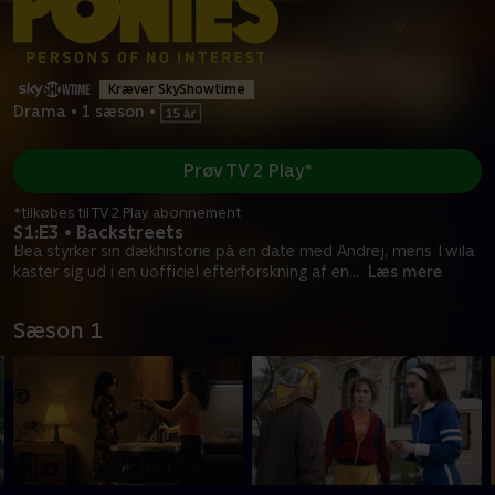
Kræver SkyShowtime
Drama
•
1 sæson
•
Prøv TV 2 Play*
*tilkøbes til TV 2 Play abonnement
S1:E3 • Backstreets
Bea styrker sin dækhistorie på en date med Andrej, mens Twila
kaster sig ud i en uofficiel efterforskning af en
...
Læs mere
Sæson 1