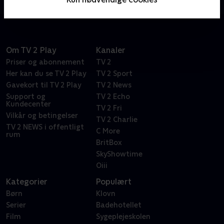
sammensværgelse.
Om TV 2 Play
Kanaler
Priser og abonnement
TV 2
Her kan du se TV 2 Play
TV 2 Sport
Gavekort til TV 2 Play
TV 2 News
Support og
TV 2 Echo
Kundecenter
TV 2 Fri
Vilkår og betingelser
TV 2 Charlie
TV 2 NEWS i offentligt
C More
rum
BritBox
SkyShowtime
Oiii
Kategorier
Populært
Børn
Klovn
Serier
Badehotellet
Film
Sygeplejeskolen