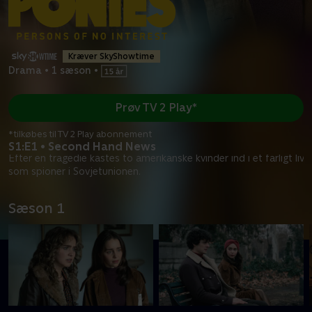
Kræver SkyShowtime
Drama
•
1 sæson
•
Prøv TV 2 Play*
*tilkøbes til TV 2 Play abonnement
S1:E1 • Second Hand News
Efter en tragedie kastes to amerikanske kvinder ind i et farligt liv
som spioner i Sovjetunionen.
Sæson 1