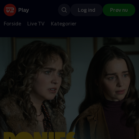
Log ind
Prøv nu
Forside
Live TV
Kategorier