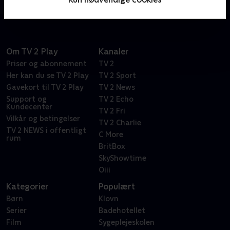
sammensværgelse.
Om TV 2 Play
Kanaler
Priser og abonnement
TV 2
Her kan du se TV 2 Play
TV 2 Sport
Gavekort til TV 2 Play
TV 2 News
Support og
TV 2 Echo
Kundecenter
TV 2 Fri
Vilkår og betingelser
TV 2 Charlie
TV 2 NEWS i offentligt
C More
rum
BritBox
SkyShowtime
Oiii
Kategorier
Populært
Børn
Klovn
Serier
Badehotellet
Film
Sygeplejeskolen