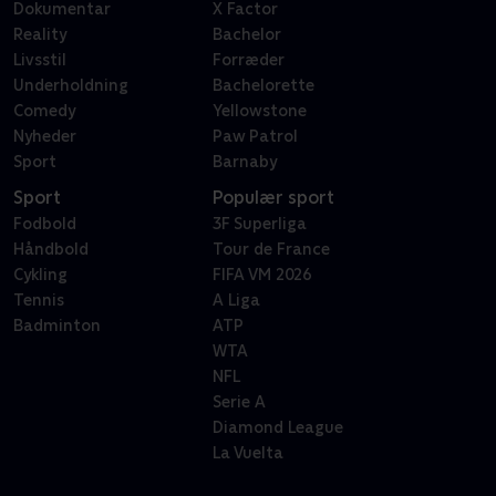
Dokumentar
X Factor
Reality
Bachelor
Livsstil
Forræder
Underholdning
Bachelorette
Comedy
Yellowstone
Nyheder
Paw Patrol
Sport
Barnaby
Sport
Populær sport
Fodbold
3F Superliga
Håndbold
Tour de France
Cykling
FIFA VM 2026
Tennis
A Liga
Badminton
ATP
WTA
NFL
Serie A
Diamond League
La Vuelta