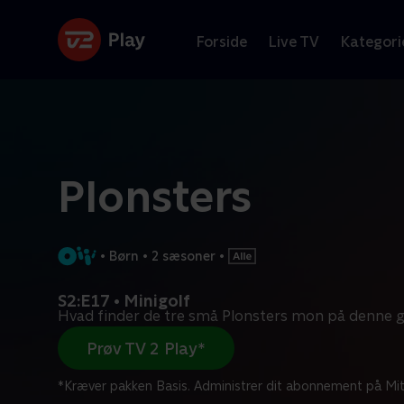
Forside
Live TV
Kategori
Plonsters
•
Børn
•
2 sæsoner
•
S2:E17 • Minigolf
Hvad finder de tre små Plonsters mon på denne 
Prøv TV 2 Play*
*Kræver pakken Basis. Administrer dit abonnement på Mit