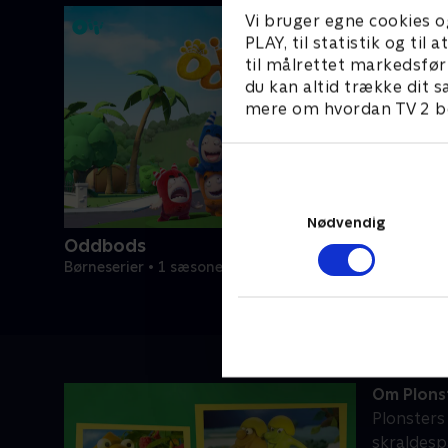
Vi bruger egne cookies o
PLAY, til statistik og ti
til målrettet markedsfør
du kan altid trække dit s
mere om hvordan TV 2 be
Nødvendig
Oddbods
Børneserier • 1 sæsoner
Om Plons
Plonsters 
skraldespa