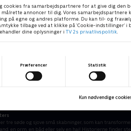
g cookies fra samarbejdspartnere for at give dig den b
l at målrette annoncer til dig. Vores samarbejdspartner
ing på egne og andres platforme. Du kan til- og fravæl
amtykke tilbage ved at klikke på ’Cookie-indstillinger’ i
handler dine oplysninger i
TV 2s privatlivspolitik
.
Samtykkevalg
Præferencer
Statistik
Miniteve: Musikinstrumenter
K
Børneserier • 1 sæsoner
B
Kun nødvendige cookie
ters
er tre søde og sjove små skabninger, som kan transformere s
nd, en orm, en båd eller selv en haj! Historierne finder st