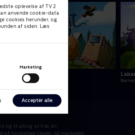
edste oplevelse af TV 2
e kan anvende cookie-data
ge cookies herunder, og
 bunden af siden. Læs
Marketing
iwi & Strit
Laban
ørneserier • 3 sæsoner
Børnes
s
Acceptér alle
ig til alting: et træ, en
ed på forskellige steder, på markedet,