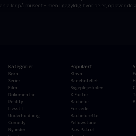
en eller på museet - men ligegyldig hvor de er, oplever de 
Kategorier
Populært
S
Børn
Klovn
F
Serier
Badehotellet
H
Film
Sygeplejeskolen
C
Dokumentar
X Factor
T
Reality
Bachelor
B
Livsstil
Forræder
Underholdning
Bachelorette
Comedy
Yellowstone
Nyheder
Paw Patrol