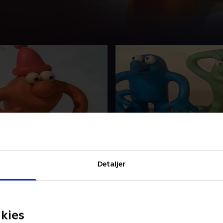
lig jul!
19. Så danser vi!
er de tre små Plonsters
Hvad finder de tre små Plon
enne gang?
mon på denne gang?.
Detaljer
r 2020 • 3 min
1. december 2020 • 3 min
kies