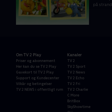
på strand
Om TV 2 Play
Kanaler
Priser og abonnement
TV 2
Her kan du se TV 2 Play
TV 2 Sport
Gavekort til TV 2 Play
TV 2 News
Support og Kundecenter
TV 2 Echo
Vilkår og betingelser
TV 2 Fri
TV 2 NEWS i offentligt rum
TV 2 Charlie
C More
BritBox
SkyShowtime