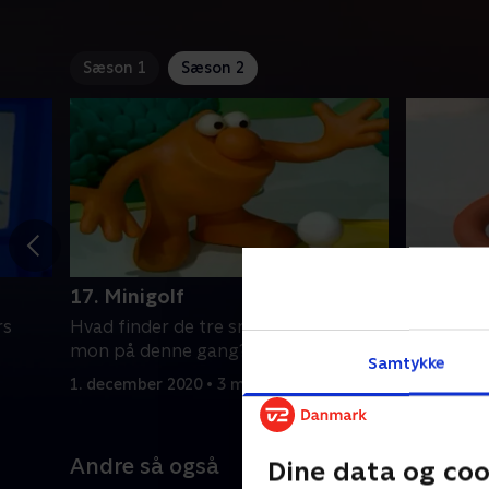
Sæson 1
Sæson 2
17. Minigolf
18. Glæde
rs
Hvad finder de tre små Plonsters
Hvad find
mon på denne gang?
mon på d
Samtykke
1. december 2020 • 3 min
1. decembe
Andre så også
Dine data og coo