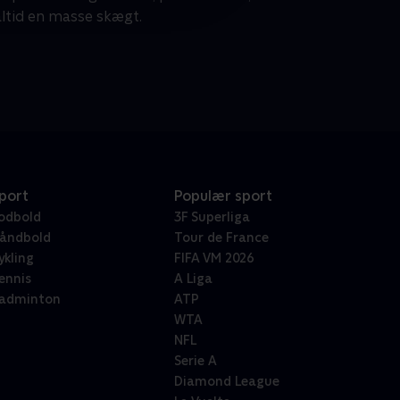
altid en masse skægt.
port
Populær sport
odbold
3F Superliga
åndbold
Tour de France
ykling
FIFA VM 2026
ennis
A Liga
adminton
ATP
WTA
NFL
Serie A
Diamond League