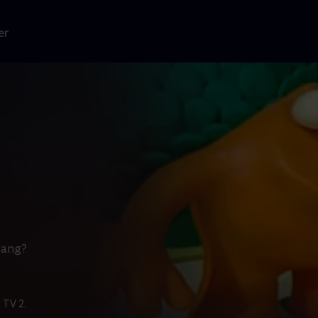
er
gang?
 TV 2.