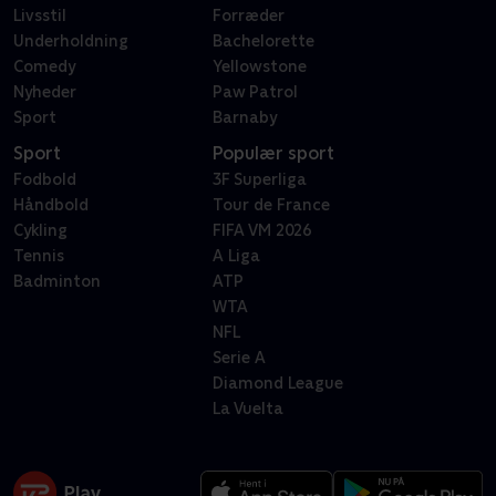
Livsstil
Forræder
Underholdning
Bachelorette
Comedy
Yellowstone
Nyheder
Paw Patrol
Sport
Barnaby
Sport
Populær sport
Fodbold
3F Superliga
Håndbold
Tour de France
Cykling
FIFA VM 2026
Tennis
A Liga
Badminton
ATP
WTA
NFL
Serie A
Diamond League
La Vuelta