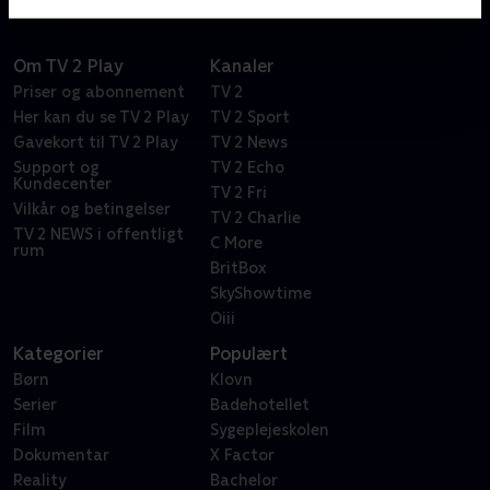
Om TV 2 Play
Kanaler
Priser og abonnement
TV 2
Her kan du se TV 2 Play
TV 2 Sport
Gavekort til TV 2 Play
TV 2 News
Support og
TV 2 Echo
Kundecenter
TV 2 Fri
Vilkår og betingelser
TV 2 Charlie
TV 2 NEWS i offentligt
C More
rum
BritBox
SkyShowtime
Oiii
Kategorier
Populært
Børn
Klovn
Serier
Badehotellet
Film
Sygeplejeskolen
Dokumentar
X Factor
Reality
Bachelor