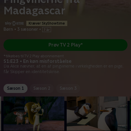
Madagascar
Kræver SkyShowtime
Børn
•
3 sæsoner
•
Prøv TV 2 Play*
*tilkøbes til TV 2 Play abonnement
S1:E23 • En køn misforståelse
Da Alice nævner, at en af pingvinerne i virkeligheden er en pige,
får Skipper en identitetskrise.
Sæson 1
Sæson 2
Sæson 3