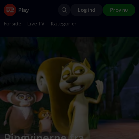
Log ind
Prøv nu
Forside
Live TV
Kategorier
Pingvinerne fra