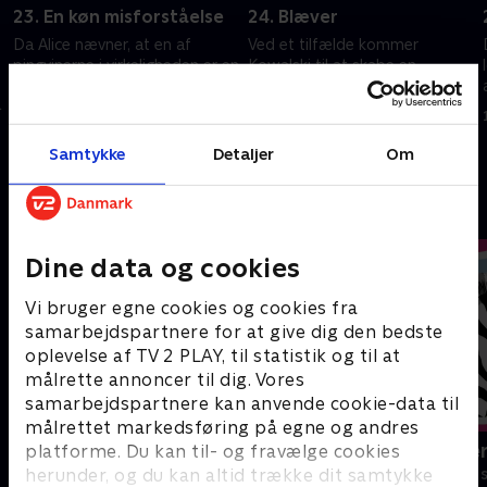
23. En køn misforståelse
24. Blæver
Da Alice nævner, at en af
Ved et tilfælde kommer
pingvinerne i virkeligheden er en
Kowalski til at skabe en
pige, får Skipper en
levende geleklump som han
a
identitetskrise.
bliver vældigt glad for.
1. juli 2021 • 22 min
1. juli 2021 • 22 min
Samtykke
Detaljer
Om
Andre så også
Dine data og cookies
Vi bruger egne cookies og cookies fra
samarbejdspartnere for at give dig den bedste
oplevelse af TV 2 PLAY, til statistik og til at
målrette annoncer til dig. Vores
samarbejdspartnere kan anvende cookie-data til
målrettet markedsføring på egne og andres
Nuts Nuts Nuts
Miniteve: Ve
platforme. Du kan til- og fravælge cookies
herunder, og du kan altid trække dit samtykke
Børneserier • 1 sæsoner
Børneserier • 1