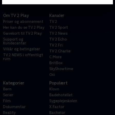
Om TV 2 Play
Kanaler
Priser og abonnement
TV 2
Her kan du se TV 2 Play
TV 2 Sport
Gavekort til TV 2 Play
TV 2 News
Support og
TV 2 Echo
Kundecenter
TV 2 Fri
Vilkår og betingelser
TV 2 Charlie
TV 2 NEWS i offentligt
C More
rum
BritBox
SkyShowtime
Oiii
Kategorier
Populært
Børn
Klovn
Serier
Badehotellet
Film
Sygeplejeskolen
Dokumentar
X Factor
Reality
Bachelor