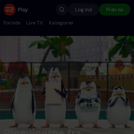
Log ind
Prøv nu
Forside
Live TV
Kategorier
Pingvinerne fra