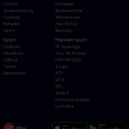
Livsstil
Forræder
Underholdning
Bachelorette
Comedy
Yellowstone
Nyheder
Paw Patrol
Sport
Barnaby
Sport
Populær sport
Fodbold
3F Superliga
Håndbold
Tour de France
Cykling
FIFA VM 2026
Tennis
A Liga
Badminton
ATP
WTA
NFL
Serie A
Diamond League
La Vuelta