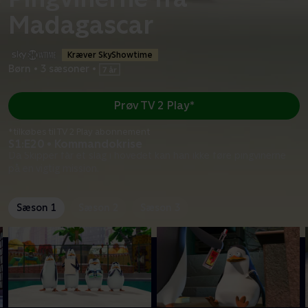
Madagascar
Kræver SkyShowtime
Børn
•
3 sæsoner
•
Prøv TV 2 Play*
*tilkøbes til TV 2 Play abonnement
S1:E20 • Kommandokrise
Da Skipper får et slag i hovedet kan han ikke føre pingvinerne
på en vigtig mission.
Sæson 1
Sæson 2
Sæson 3