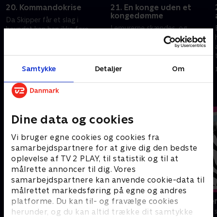
20. Kommandokrise
21. En konge uden et
kongedømme
Da Skipper får et slag i
Lemurerne skændes, og
hovedet kan han ikke føre
Maurice og Mort flytter ud af
pingvinerne på en vigtig
indhegningen. Julien er ensom
mission.
og begynder at irritere
t
1. juli 2021 • 22 min
pingvinerne.
Samtykke
Detaljer
Om
1. juli 2021 • 22 min
Andre så også
Dine data og cookies
Vi bruger egne cookies og cookies fra
samarbejdspartnere for at give dig den bedste
oplevelse af TV 2 PLAY, til statistik og til at
målrette annoncer til dig. Vores
samarbejdspartnere kan anvende cookie-data til
målrettet markedsføring på egne og andres
Nuts Nuts Nuts
Miniteve: Ve
platforme. Du kan til- og fravælge cookies
herunder, og du kan altid trække dit samtykke
Børneserier • 1 sæsoner
Børneserier • 1