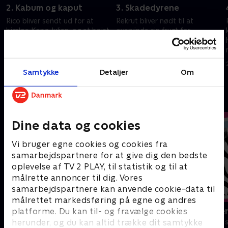
2. Kabum og kaput
3. Skadedyrene
Rico bliver sendt ud for at
Rekrut bliver nødt til at
hjælpe Kong Julien, og et højst
overvinde sin frygt for
usandsynligt venskab udvikler
kakerlakker og ender med at få
sig imellem dem.
deres hjælp til at befri de
andre pingviner ud af kløerne
24. januar 2022 • 22 min
24. januar 2022 • 22 min
på Betjent X.
Samtykke
Detaljer
Om
Andre så også
Dine data og cookies
Vi bruger egne cookies og cookies fra
samarbejdspartnere for at give dig den bedste
oplevelse af TV 2 PLAY, til statistik og til at
målrette annoncer til dig. Vores
samarbejdspartnere kan anvende cookie-data til
målrettet markedsføring på egne og andres
Nuts Nuts Nuts
Miniteve: Ve
platforme. Du kan til- og fravælge cookies
herunder, og du kan altid trække dit samtykke
Børneserier • 1 sæsoner
Børneserier • 1