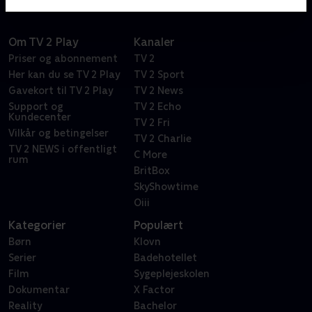
Om TV 2 Play
Kanaler
Priser og abonnement
TV 2
Her kan du se TV 2 Play
TV 2 Sport
Gavekort til TV 2 Play
TV 2 News
Support og
TV 2 Echo
Kundecenter
TV 2 Fri
Vilkår og betingelser
TV 2 Charlie
TV 2 NEWS i offentligt
C More
rum
BritBox
SkyShowtime
Oiii
Kategorier
Populært
Børn
Klovn
Serier
Badehotellet
Film
Sygeplejeskolen
Dokumentar
X Factor
Reality
Bachelor