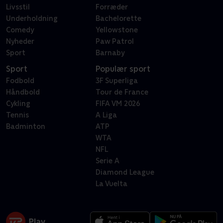
Livsstil
Forræder
Underholdning
Bachelorette
Comedy
Yellowstone
Nyheder
Paw Patrol
Sport
Barnaby
Sport
Populær sport
Fodbold
3F Superliga
Håndbold
Tour de France
Cykling
FIFA VM 2026
Tennis
A Liga
Badminton
ATP
WTA
NFL
Serie A
Diamond League
La Vuelta