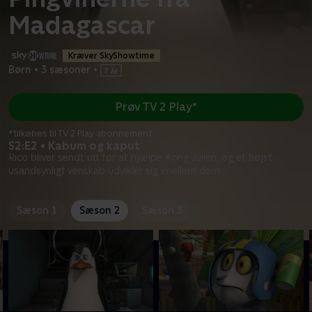
Madagascar
Kræver SkyShowtime
Børn
•
3 sæsoner
•
Prøv TV 2 Play*
*tilkøbes til TV 2 Play abonnement
S2:E2 • Kabum og kaput
Rico bliver sendt ud for at hjælpe Kong Julien, og et højst
usandsynligt venskab udvikler sig imellem dem.
Sæson 1
Sæson 2
Sæson 3