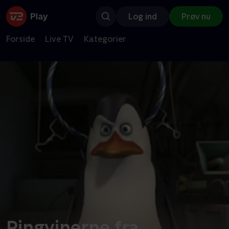
Log ind
Prøv nu
Forside
Live TV
Kategorier
Pingvinerne fra