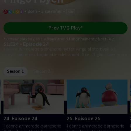
•
Børn
•
2 sæsoner
•
Prøv TV 2 Play*
*Kræver pakken Basis. Administrer dit abonnement på Mit TV 2.
S1:E24 • Episode 24
I denne animerede børneserie flytter Pingu til storbyen og
prøver det ene arbejde efter det andet. Ikke alt går
...
Læs mere
Sæson 1
Sæson 2
24. Episode 24
25. Episode 25
I denne animerede børneserie
I denne animerede børneserie