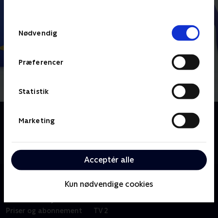
behandler dine oplysninger i
TV 2s privatlivspolitik
.
Samtykkevalg
Nødvendig
Præferencer
Statistik
Om Pingu i byen
Marketing
I denne animerede børneserie flytter Pingu til
storbyen og prøver det ene arbejde efter det andet.
Ikke alt går lige godt.
Acceptér alle
Kun nødvendige cookies
Om TV 2 Play
Kanaler
Priser og abonnement
TV 2