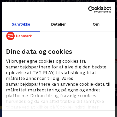
flytter Pingu til storbyen og
flytter Pingu til storbyen og
prøver det ene arbejde efter
prøver det ene arbejde efter
det andet. Ikke alt går lige
det andet. Ikke alt går lige
godt.
godt.
1. maj 2023 • 6 min
1. maj 2023 • 6 min
Samtykke
Detaljer
Om
Andre så også
Dine data og cookies
Vi bruger egne cookies og cookies fra
samarbejdspartnere for at give dig den bedste
oplevelse af TV 2 PLAY, til statistik og til at
målrette annoncer til dig. Vores
samarbejdspartnere kan anvende cookie-data til
Pingu
Alfons Åber
målrettet markedsføring på egne og andres
Børneserier • 6 sæsoner
Børneserier • 1
platforme. Du kan til- og fravælge cookies
herunder, og du kan altid trække dit samtykke
tilbage ved at klikke på ’Cookie-indstillinger’ i
bunden af siden. Læs mere om hvordan TV 2