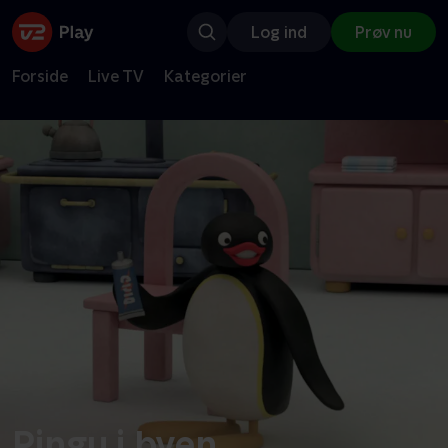
Log ind
Prøv nu
Forside
Live TV
Kategorier
Pingu i byen