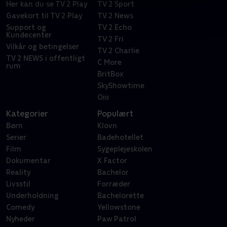
Her kan du se TV 2 Play
TV 2 Sport
Gavekort til TV 2 Play
TV 2 News
Support og
TV 2 Echo
Kundecenter
TV 2 Fri
Vilkår og betingelser
TV 2 Charlie
TV 2 NEWS i offentligt
C More
rum
BritBox
SkyShowtime
Oiii
Kategorier
Populært
Børn
Klovn
Serier
Badehotellet
Film
Sygeplejeskolen
Dokumentar
X Factor
Reality
Bachelor
Livsstil
Forræder
Underholdning
Bachelorette
Comedy
Yellowstone
Nyheder
Paw Patrol