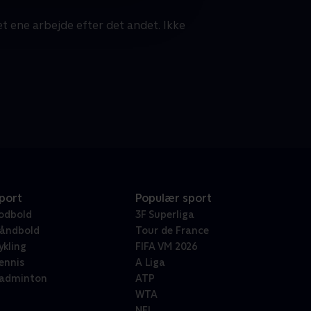
t ene arbejde efter det andet. Ikke
port
Populær sport
odbold
3F Superliga
åndbold
Tour de France
ykling
FIFA VM 2026
ennis
A Liga
adminton
ATP
WTA
NFL