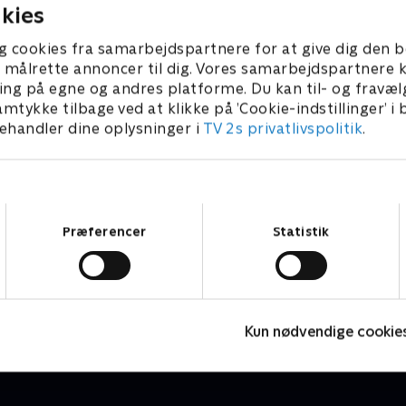
kies
g cookies fra samarbejdspartnere for at give dig den b
l at målrette annoncer til dig. Vores samarbejdspartner
ing på egne og andres platforme. Du kan til- og fravæl
amtykke tilbage ved at klikke på ’Cookie-indstillinger’ i
handler dine oplysninger i
TV 2s privatlivspolitik
.
Samtykkevalg
Præferencer
Statistik
Alfons Åberg
A
Børneserier • 1 sæsoner
B
Kun nødvendige cookie