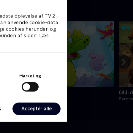
edste oplevelse af TV 2
e kan anvende cookie-data
ge cookies herunder, og
 bunden af siden. Læs
Marketing
rne Alligator
Oiii-
ørneserier • 1 sæsoner
Børnes
s
Acceptér alle