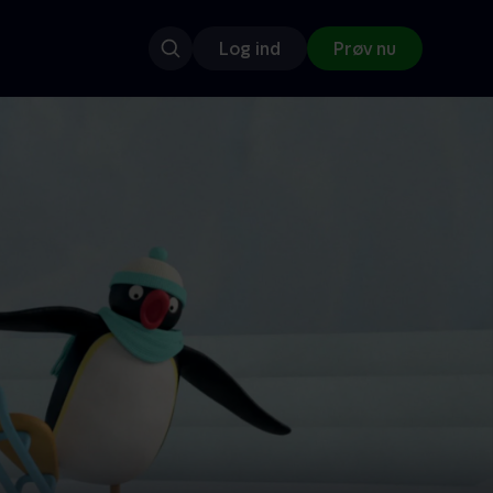
Log ind
Prøv nu