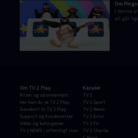
Om Pingu
I denne a
alt går li
Om TV 2 Play
Kanaler
Priser og abonnement
TV 2
Her kan du se TV 2 Play
TV 2 Sport
Gavekort til TV 2 Play
TV 2 News
Support og Kundecenter
TV 2 Echo
Vilkår og betingelser
TV 2 Fri
TV 2 NEWS i offentligt rum
TV 2 Charlie
C More