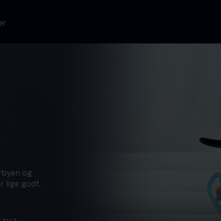
er
orbyen og
r lige godt.