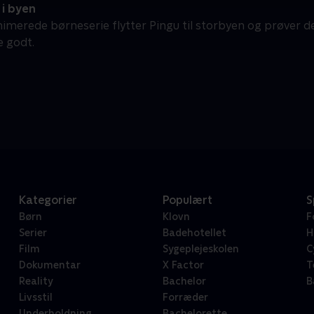
 i byen
nimerede børneserie flytter Pingu til storbyen og prøver de
ge godt.
Kategorier
Populært
S
Børn
Klovn
F
Serier
Badehotellet
H
Film
Sygeplejeskolen
C
Dokumentar
X Factor
T
Reality
Bachelor
B
Livsstil
Forræder
Underholdning
Bachelorette