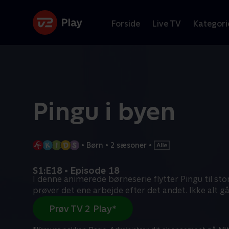
Forside
Live TV
Kategori
Pingu i byen
•
Børn
•
2 sæsoner
•
S1:E18 • Episode 18
I denne animerede børneserie flytter Pingu til st
prøver det ene arbejde efter det andet. Ikke alt gå
Prøv TV 2 Play*