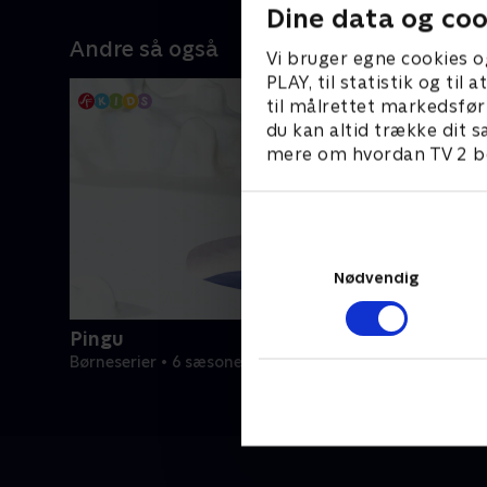
Dine data og coo
Andre så også
Vi bruger egne cookies o
PLAY, til statistik og ti
til målrettet markedsfør
du kan altid trække dit s
mere om hvordan TV 2 be
Nødvendig
Pingu
Børneserier • 6 sæsoner