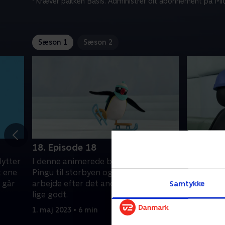
*Kræver pakken Basis. Administrer dit abonnement på Mit
Sæson 1
Sæson 2
18. Episode 18
19. Epis
lytter
I denne animerede børneserie flytter
I denne a
t ene
Pingu til storbyen og prøver det ene
Pingu til
t går
arbejde efter det andet. Ikke alt går
arbejde ef
Samtykke
lige godt.
lige godt.
1. maj 2023 • 6 min
1. maj 2023