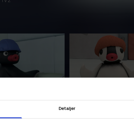
 TV 2.
ode 19
20. Episode 20
nimerede børneserie flytter
I denne animerede børneseri
 storbyen og prøver det ene
Pingu til storbyen og prøve
Detaljer
ter det andet. Ikke alt går
arbejde efter det andet. Ikke
lige godt.
 • 6 min
1. maj 2023 • 6 min