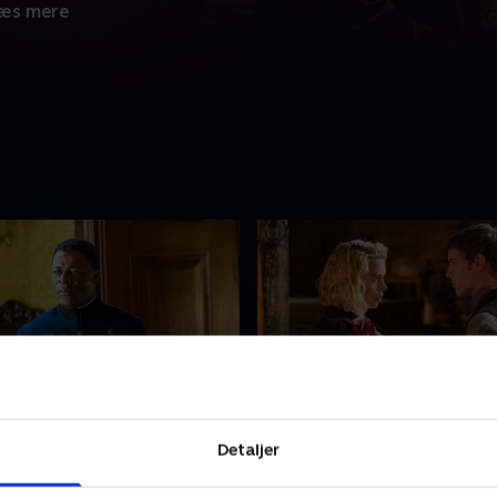
æs mere
ous Horrors
7. Little Scorpion
Detaljer
lm får tragiske nyheder.
Vanessa og Ethan føler sig ik
porer Ethan. Dorian holder
London og søger tilflugt i T