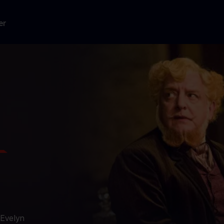
er
 Evelyn