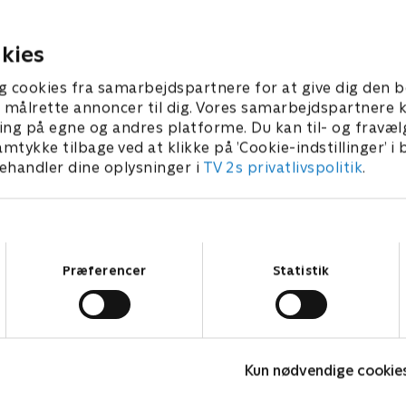
dig fest for Angelique, men
Wifes hytte. Der synker de n
erne stiger frem mod den
dagligdag, der bringer dem
n.
sammen.
kies
 • 52 min
1. juli 2021 • 47 min
g cookies fra samarbejdspartnere for at give dig den b
l at målrette annoncer til dig. Vores samarbejdspartner
ing på egne og andres platforme. Du kan til- og fravæl
amtykke tilbage ved at klikke på ’Cookie-indstillinger’ i
handler dine oplysninger i
TV 2s privatlivspolitik
.
Samtykkevalg
Præferencer
Statistik
The Au Pair
Kun nødvendige cookie
Krimi & Spænding • 1 sæsoner
K