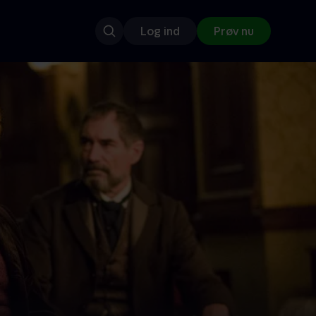
Log ind
Prøv nu