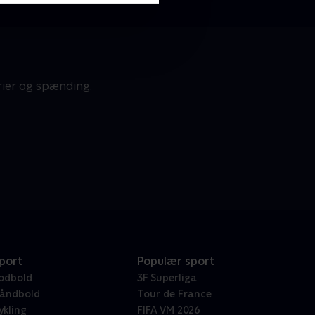
rier og spænding.
port
Populær sport
odbold
3F Superliga
åndbold
Tour de France
ykling
FIFA VM 2026