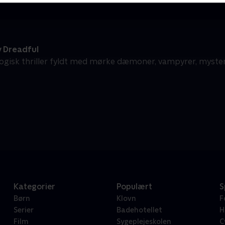
 Dreadful
ogisk thriller fyldt med mørke dæmoner, vampyrer, myste
Kategorier
Populært
S
Børn
Klovn
F
Serier
Badehotellet
H
Film
Sygeplejeskolen
C