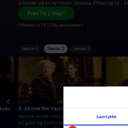
arbejder på en ny totem. Vanessa, Ethan og sir
...
L
Prøv TV 2 Play*
*tilkøbes til TV 2 Play abonnement
Sæson 1
Sæson 2
Sæson 3
laces
5. Above the Vaulted Sky
6. Glori
Hecate vender tilbage til sin mor med
Sir Malco
Samtykke
en gave, og Evelyn arbejder på en ny
Roper ops