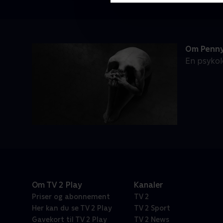
Om Penny
En psykol
Om TV 2 Play
Kanaler
Priser og abonnement
TV 2
Her kan du se TV 2 Play
TV 2 Sport
Gavekort til TV 2 Play
TV 2 News