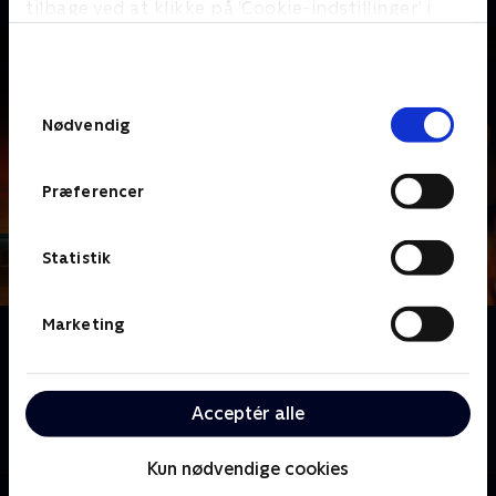
tilbage ved at klikke på ’Cookie-indstillinger’ i
bunden af siden. Læs mere om hvordan TV 2
behandler dine oplysninger i
TV 2s privatlivspolitik
.
Samtykkevalg
Nødvendig
Præferencer
Statistik
Marketing
Om Penny Dreadful: City of Angels
Da et grusomt mord ryster Los Angeles i 1938, bliver
kriminalbetjent Tiago Vega og hans partner Lewis
Acceptér alle
Michener viklet ind i en episk fortælling, der afspejler
byens rige fortid.
Kun nødvendige cookies