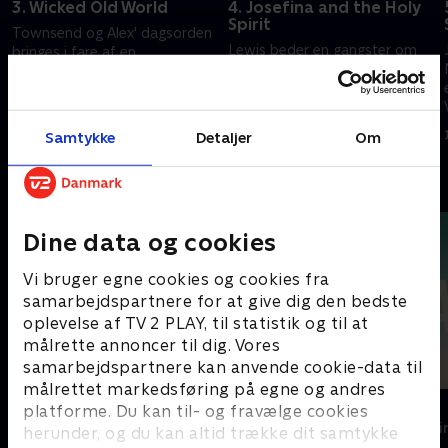
3. Wicked Old World
4. Josefina and the Holy
Spirit
Townsend og Alex' dagsorden
Lewis beder en gangster om
bringes i fare af en
hjælp til at bekæmpe den
byrådskvinde, og Peter Craft
voksende nazisme i Los
opdager en mørk hemmelighed
Angeles. Josefina Vega får et
hjemme hos Elsa.
1. juli 2021 • 53 min
rystende møde med politiet,
1. juli 2021 • 55 min
Samtykke
Detaljer
Om
og Mateo søger hævn.
Andre så også
Dine data og cookies
Vi bruger egne cookies og cookies fra
samarbejdspartnere for at give dig den bedste
oplevelse af TV 2 PLAY, til statistik og til at
målrette annoncer til dig. Vores
samarbejdspartnere kan anvende cookie-data til
målrettet markedsføring på egne og andres
Top Dog
The Au Pair
platforme. Du kan til- og fravælge cookies
Krimi & Spænding • 1 sæsoner
Krimi & Spændi
herunder, og du kan altid trække dit samtykke