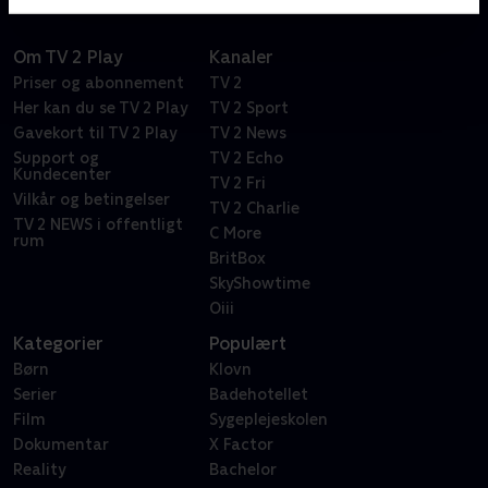
Om TV 2 Play
Kanaler
Priser og abonnement
TV 2
Her kan du se TV 2 Play
TV 2 Sport
Gavekort til TV 2 Play
TV 2 News
Support og
TV 2 Echo
Kundecenter
TV 2 Fri
Vilkår og betingelser
TV 2 Charlie
TV 2 NEWS i offentligt
C More
rum
BritBox
SkyShowtime
Oiii
Kategorier
Populært
Børn
Klovn
Serier
Badehotellet
Film
Sygeplejeskolen
Dokumentar
X Factor
Reality
Bachelor