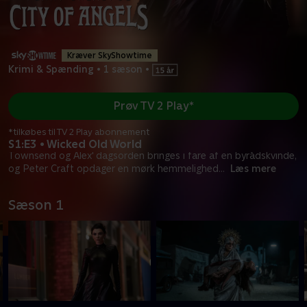
Kræver SkyShowtime
Krimi & Spænding
•
1 sæson
•
Prøv TV 2 Play*
*tilkøbes til TV 2 Play abonnement
S1:E3 • Wicked Old World
Townsend og Alex' dagsorden bringes i fare af en byrådskvinde,
og Peter Craft opdager en mørk hemmelighed
...
Læs mere
Sæson 1