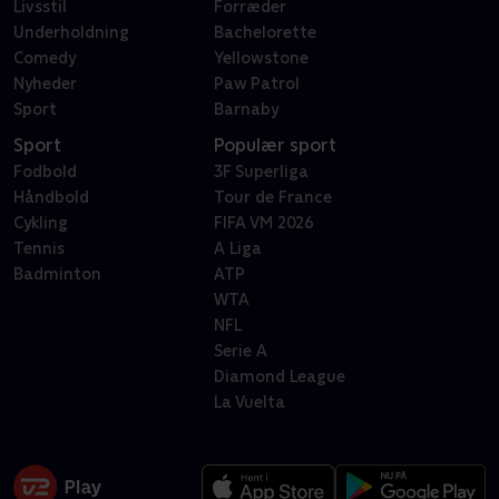
Livsstil
Forræder
Underholdning
Bachelorette
Comedy
Yellowstone
Nyheder
Paw Patrol
Sport
Barnaby
Sport
Populær sport
Fodbold
3F Superliga
Håndbold
Tour de France
Cykling
FIFA VM 2026
Tennis
A Liga
Badminton
ATP
WTA
NFL
Serie A
Diamond League
La Vuelta