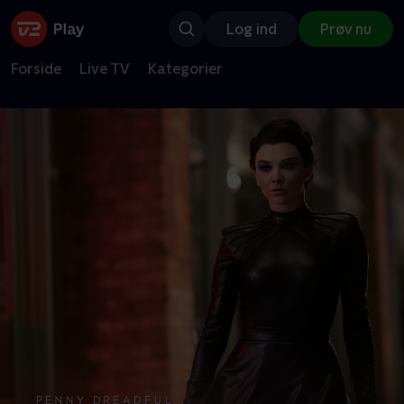
Log ind
Prøv nu
Forside
Live TV
Kategorier