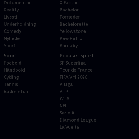
Dokumentar
X Factor
Reality
Bachelor
Livsstil
Forræder
Underholdning
Bachelorette
Comedy
Yellowstone
Nyheder
Paw Patrol
Sport
Barnaby
Sport
Populær sport
Fodbold
3F Superliga
Håndbold
Tour de France
Cykling
FIFA VM 2026
Tennis
A Liga
Badminton
ATP
WTA
NFL
Serie A
Diamond League
La Vuelta