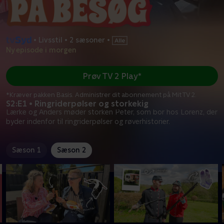
•
Livsstil
•
2 sæsoner
•
Ny episode i morgen
Prøv TV 2 Play*
*Kræver pakken Basis. Administrer dit abonnement på Mit TV 2.
S2:E1 • Ringriderpølser og storkekig
Lærke og Anders møder storken Peter, som bor hos Lorenz, der
byder indenfor til ringriderpølser og røverhistorier.
Sæson 1
Sæson 2