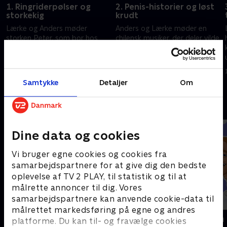
1. Ringriderpølser og
2. Penis-historier og løst
storkekig
krudt
Lærke og Anders møder
Anders og Lærke møder en
storken Peter, som bor hos
chilensk musiker, der deler vilde
Lorenz, der byder indenfor til
og uventede historier, og så
ringriderpølser og
møder de også en mand, der
røverhistorier.
har kælderen fyldt med helt
3. juli 2026 • 10 min
10. juli 2026 • 10 min
særlige dragter.
Samtykke
Detaljer
Om
Andre så også
Dine data og cookies
Vi bruger egne cookies og cookies fra
samarbejdspartnere for at give dig den bedste
oplevelse af TV 2 PLAY, til statistik og til at
målrette annoncer til dig. Vores
samarbejdspartnere kan anvende cookie-data til
målrettet markedsføring på egne og andres
Linde på Langeland
Fotovognen
platforme. Du kan til- og fravælge cookies