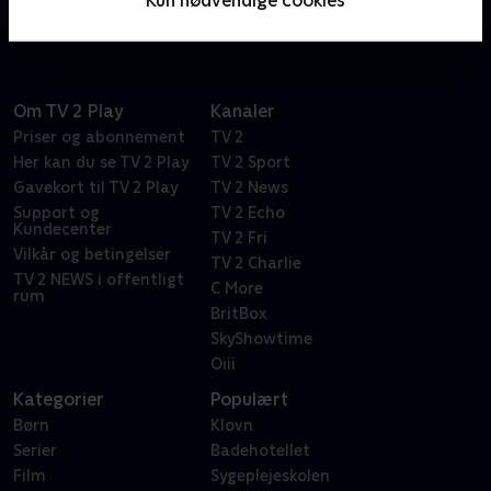
til en omvej eller en skør idé.
Om TV 2 Play
Kanaler
Priser og abonnement
TV 2
Her kan du se TV 2 Play
TV 2 Sport
Gavekort til TV 2 Play
TV 2 News
Support og
TV 2 Echo
Kundecenter
TV 2 Fri
Vilkår og betingelser
TV 2 Charlie
TV 2 NEWS i offentligt
C More
rum
BritBox
SkyShowtime
Oiii
Kategorier
Populært
Børn
Klovn
Serier
Badehotellet
Film
Sygeplejeskolen