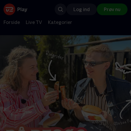
Log ind
Prøv nu
Forside
Live TV
Kategorier