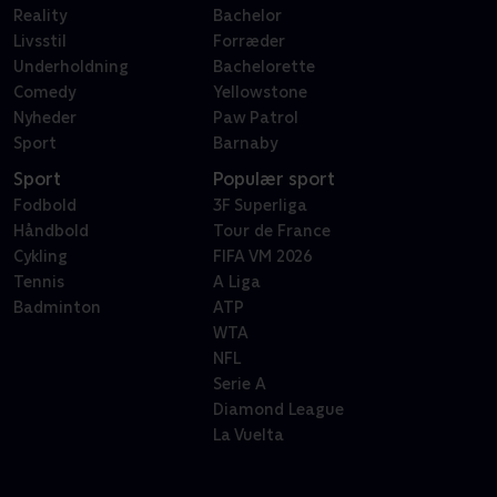
Reality
Bachelor
Livsstil
Forræder
Underholdning
Bachelorette
Comedy
Yellowstone
Nyheder
Paw Patrol
Sport
Barnaby
Sport
Populær sport
Fodbold
3F Superliga
Håndbold
Tour de France
Cykling
FIFA VM 2026
Tennis
A Liga
Badminton
ATP
WTA
NFL
Serie A
Diamond League
La Vuelta