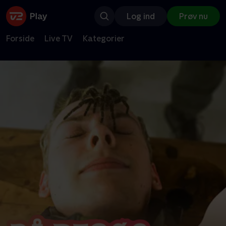
Log ind
Prøv nu
Forside
Live TV
Kategorier