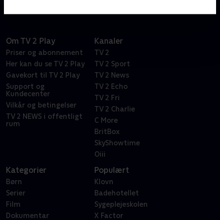
Om TV 2 Play
Kanaler
Priser og abonnement
TV 2
Her kan du se TV 2 Play
TV 2 Sport
Gavekort til TV 2 Play
TV 2 News
Support og
TV 2 Echo
Kundecenter
TV 2 Fri
Vilkår og betingelser
TV 2 Charlie
TV 2 NEWS i offentligt
C More
rum
BritBox
SkyShowtime
Oiii
Kategorier
Populært
Børn
Klovn
Serier
Badehotellet
Film
Sygeplejeskolen
Dokumentar
X Factor