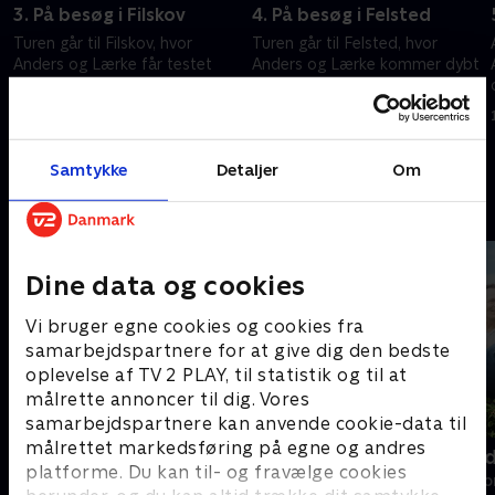
3. På besøg i Filskov
4. På besøg i Felsted
Turen går til Filskov, hvor
Turen går til Felsted, hvor
Anders og Lærke får testet
Anders og Lærke kommer dybt
nerverne i en dyrehandel på
ned i det sønderjyske, jagter en
steroider og får maverne fyldt
at give en buket og ender hos
hos et ualmindeligt ungt
et par med mange talenter.
4. april 2026 • 10 min
18. april 2026 • 10 min
kropar.
Samtykke
Detaljer
Om
Andre så også
Dine data og cookies
Vi bruger egne cookies og cookies fra
samarbejdspartnere for at give dig den bedste
oplevelse af TV 2 PLAY, til statistik og til at
målrette annoncer til dig. Vores
samarbejdspartnere kan anvende cookie-data til
målrettet markedsføring på egne og andres
Linde på Langeland
To ens - me
platforme. Du kan til- og fravælge cookies
Livsstil • 5 sæsoner
Livsstil • 2 sæs