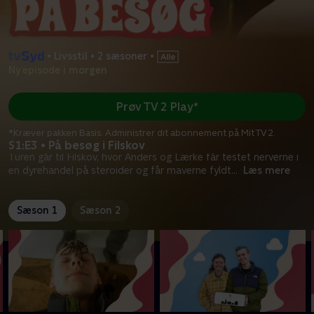
•
Livsstil
•
2 sæsoner
•
Ny episode i morgen
Prøv TV 2 Play*
*Kræver pakken Basis. Administrer dit abonnement på Mit TV 2.
S1:E3 • På besøg i Filskov
Turen går til Filskov, hvor Anders og Lærke får testet nerverne i
en dyrehandel på steroider og får maverne fyldt
...
Læs mere
Sæson 1
Sæson 2