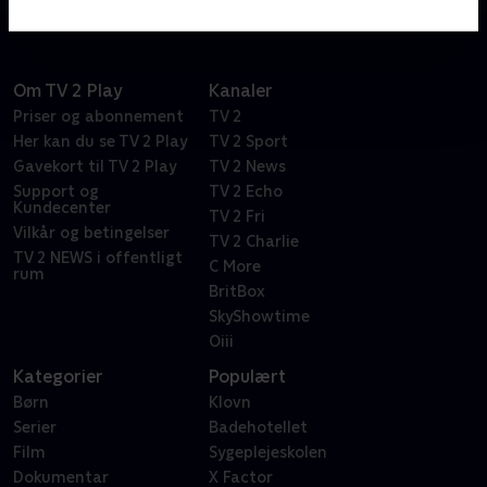
Om TV 2 Play
Kanaler
Priser og abonnement
TV 2
Her kan du se TV 2 Play
TV 2 Sport
Gavekort til TV 2 Play
TV 2 News
Support og
TV 2 Echo
Kundecenter
TV 2 Fri
Vilkår og betingelser
TV 2 Charlie
TV 2 NEWS i offentligt
C More
rum
BritBox
SkyShowtime
Oiii
Kategorier
Populært
Børn
Klovn
Serier
Badehotellet
Film
Sygeplejeskolen
Dokumentar
X Factor