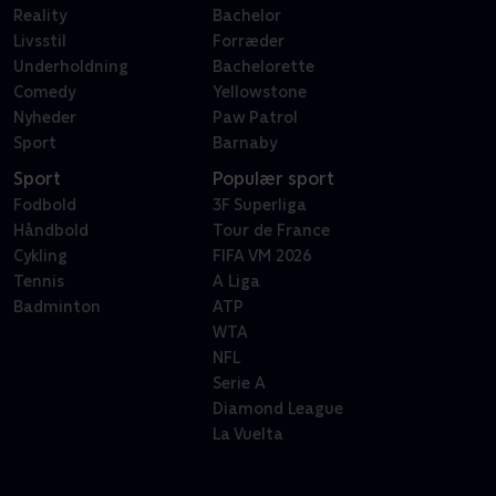
Reality
Bachelor
Livsstil
Forræder
Underholdning
Bachelorette
Comedy
Yellowstone
Nyheder
Paw Patrol
Sport
Barnaby
Sport
Populær sport
Fodbold
3F Superliga
Håndbold
Tour de France
Cykling
FIFA VM 2026
Tennis
A Liga
Badminton
ATP
WTA
NFL
Serie A
Diamond League
La Vuelta