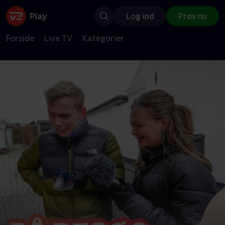
Log ind
Prøv nu
Forside
Live TV
Kategorier