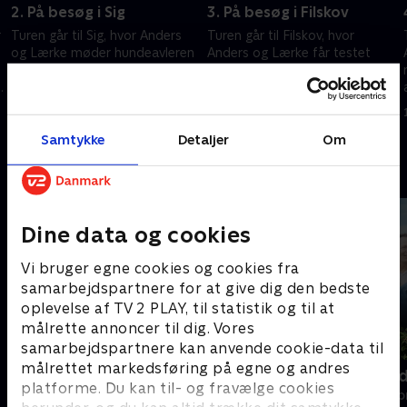
d
2. På besøg i Sig
3. På besøg i Filskov
r
Turen går til Sig, hvor Anders
Turen går til Filskov, hvor
og Lærke møder hundeavleren
Anders og Lærke får testet
bag en kongelig hund og hører
nerverne i en dyrehandel på
om et sted, der er så
steroider og får maverne fyldt
hemmeligt, at det er sløret på
hos et ualmindeligt ungt
4. april 2026 • 10 min
4. april 2026 • 10 min
Google Maps.
kropar.
Samtykke
Detaljer
Om
Andre så også
Dine data og cookies
Vi bruger egne cookies og cookies fra
samarbejdspartnere for at give dig den bedste
oplevelse af TV 2 PLAY, til statistik og til at
målrette annoncer til dig. Vores
samarbejdspartnere kan anvende cookie-data til
målrettet markedsføring på egne og andres
Linde på Langeland
To ens - me
platforme. Du kan til- og fravælge cookies
Livsstil • 5 sæsoner
Livsstil • 2 sæs