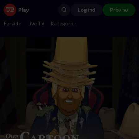
Log ind
Prøv nu
Forside
Live TV
Kategorier