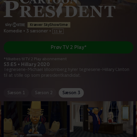
Kræver SkyShowtime
Komedie
•
3 sæsoner
•
Prøv TV 2 Play*
*tilkøbes til TV 2 Play abonnement
S3:E5 • Hillary 2020
Tegneserie-Michael Bloomberg hyrer tegneserie-Hillary Clinton
til at stille op som præsidentkandidat.
Sæson 1
Sæson 2
Sæson 3