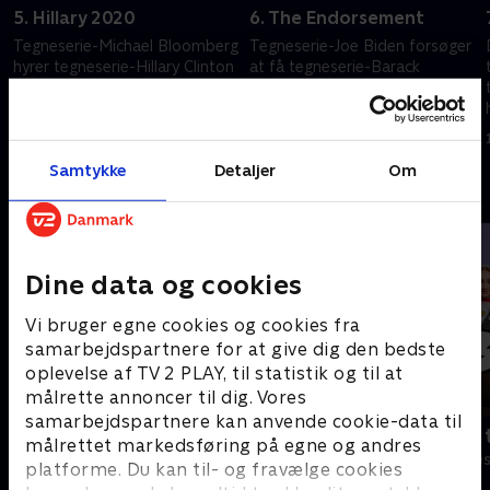
5. Hillary 2020
6. The Endorsement
Tegneserie-Michael Bloomberg
Tegneserie-Joe Biden forsøger
hyrer tegneserie-Hillary Clinton
at få tegneserie-Barack
til at stille op som
Obamas eftertragtede støtte.
præsidentkandidat.
16. december 2025 • 26 min
16. december 2025 • 25 min
Samtykke
Detaljer
Om
Andre så også
Dine data og cookies
Vi bruger egne cookies og cookies fra
samarbejdspartnere for at give dig den bedste
oplevelse af TV 2 PLAY, til statistik og til at
målrette annoncer til dig. Vores
samarbejdspartnere kan anvende cookie-data til
Robssons (dansk tale)
Bert (dansk 
målrettet markedsføring på egne og andres
Komedie • 1 sæsoner
Komedie • 1 sæ
platforme. Du kan til- og fravælge cookies