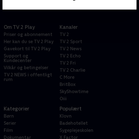
Om TV 2 Play
Kanaler
Priser og abonnement
TV 2
Her kan du se TV 2 Play
TV 2 Sport
Gavekort til TV 2 Play
TV 2 News
Support og
TV 2 Echo
Kundecenter
TV 2 Fri
Vilkår og betingelser
TV 2 Charlie
TV 2 NEWS i offentligt
C More
rum
BritBox
SkyShowtime
Oiii
Kategorier
Populært
Børn
Klovn
Serier
Badehotellet
Film
Sygeplejeskolen
Dokumentar
X Factor