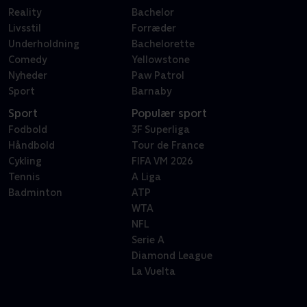
Reality
Bachelor
Livsstil
Forræder
Underholdning
Bachelorette
Comedy
Yellowstone
Nyheder
Paw Patrol
Sport
Barnaby
Sport
Populær sport
Fodbold
3F Superliga
Håndbold
Tour de France
Cykling
FIFA VM 2026
Tennis
A Liga
Badminton
ATP
WTA
NFL
Serie A
Diamond League
La Vuelta