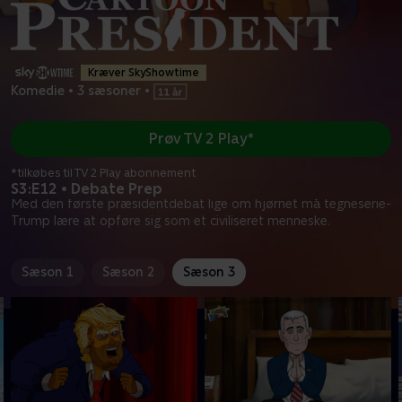
Kræver SkyShowtime
Komedie
•
3 sæsoner
•
Prøv TV 2 Play*
*tilkøbes til TV 2 Play abonnement
S3:E12 • Debate Prep
Med den første præsidentdebat lige om hjørnet må tegneserie-
Trump lære at opføre sig som et civiliseret menneske.
Sæson 1
Sæson 2
Sæson 3