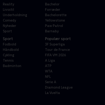
Reality
Bachelor
Livsstil
Forræder
Underholdning
Bachelorette
Comedy
Yellowstone
Nyheder
Paw Patrol
Sport
Barnaby
Sport
Populær sport
Fodbold
3F Superliga
Håndbold
Tour de France
Cykling
FIFA VM 2026
Tennis
A Liga
Badminton
ATP
WTA
NFL
Serie A
Diamond League
La Vuelta