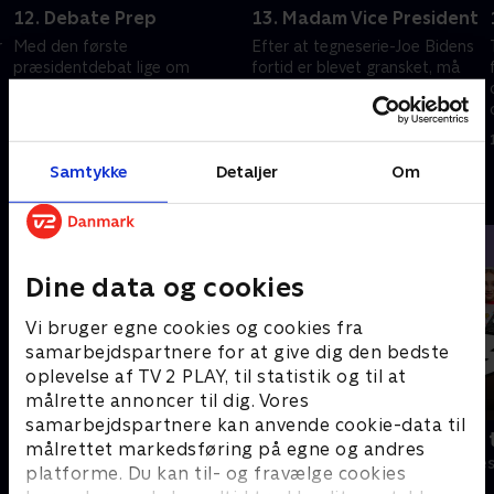
12. Debate Prep
13. Madam Vice President
r
Med den første
Efter at tegneserie-Joe Bidens
præsidentdebat lige om
fortid er blevet gransket, må
hjørnet må tegneserie-Trump
tegneserie-Kamala Harris
lære at opføre sig som et
offentligt tilgive ham for hans
civiliseret menneske.
problematiske fortid.
16. december 2025 • 28 min
16. december 2025 • 26 min
Samtykke
Detaljer
Om
Andre så også
Dine data og cookies
Vi bruger egne cookies og cookies fra
samarbejdspartnere for at give dig den bedste
oplevelse af TV 2 PLAY, til statistik og til at
målrette annoncer til dig. Vores
samarbejdspartnere kan anvende cookie-data til
Robssons (dansk tale)
Bert (dansk 
målrettet markedsføring på egne og andres
Komedie • 1 sæsoner
Komedie • 1 sæ
platforme. Du kan til- og fravælge cookies