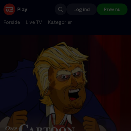
Log ind
Prøv nu
Forside
Live TV
Kategorier