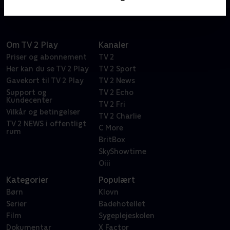
Om TV 2 Play
Kanaler
Priser og abonnement
TV 2
Her kan du se TV 2 Play
TV 2 Sport
Gavekort til TV 2 Play
TV 2 News
Support og
TV 2 Echo
Kundecenter
TV 2 Fri
Vilkår og betingelser
TV 2 Charlie
TV 2 NEWS i offentligt
C More
rum
BritBox
SkyShowtime
Oiii
Kategorier
Populært
Børn
Klovn
Serier
Badehotellet
Film
Sygeplejeskolen
Dokumentar
X Factor