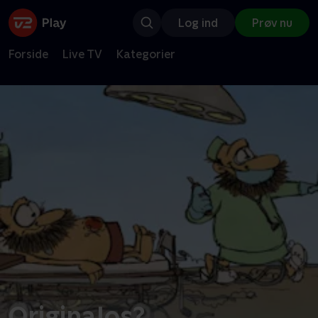
Log ind
Prøv nu
Forside
Live TV
Kategorier
Originalos?