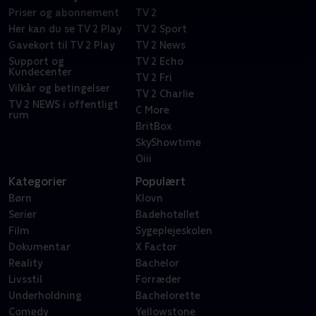
Priser og abonnement
TV 2
Her kan du se TV 2 Play
TV 2 Sport
Gavekort til TV 2 Play
TV 2 News
Support og
TV 2 Echo
Kundecenter
TV 2 Fri
Vilkår og betingelser
TV 2 Charlie
TV 2 NEWS i offentligt
C More
rum
BritBox
SkyShowtime
Oiii
Kategorier
Populært
Børn
Klovn
Serier
Badehotellet
Film
Sygeplejeskolen
Dokumentar
X Factor
Reality
Bachelor
Livsstil
Forræder
Underholdning
Bachelorette
Comedy
Yellowstone