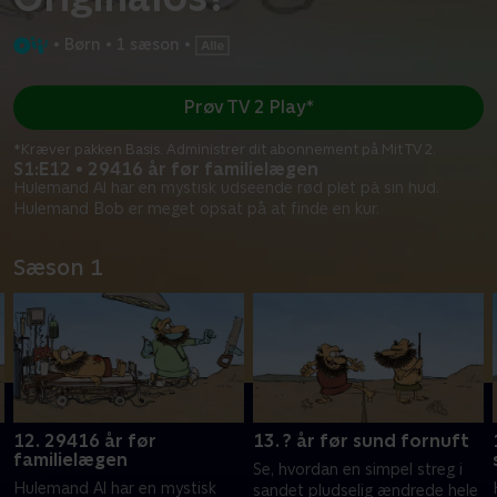
•
Børn
•
1 sæson
•
Prøv TV 2 Play*
*Kræver pakken Basis. Administrer dit abonnement på Mit TV 2.
S1:E12 • 29416 år før familielægen
Hulemand Al har en mystisk udseende rød plet på sin hud.
Hulemand Bob er meget opsat på at finde en kur.
Sæson 1
12. 29416 år før
13. ? år før sund fornuft
familielægen
Se, hvordan en simpel streg i
Hulemand Al har en mystisk
sandet pludselig ændrede hele