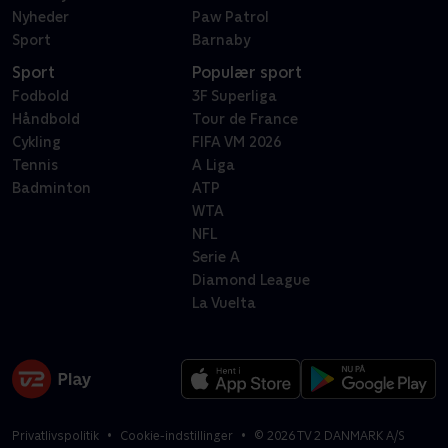
Nyheder
Paw Patrol
Sport
Barnaby
Sport
Populær sport
Fodbold
3F Superliga
Håndbold
Tour de France
Cykling
FIFA VM 2026
Tennis
A Liga
Badminton
ATP
WTA
NFL
Serie A
Diamond League
La Vuelta
Privatlivspolitik
Cookie-indstillinger
©
2026
TV 2 DANMARK A/S