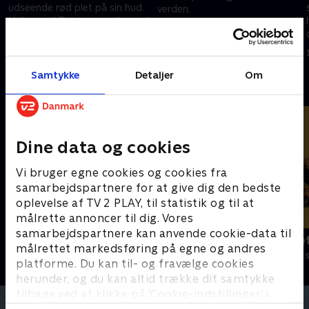
udseende rød plet på sin hud.
verden.
Hulemand Bob er meget opsat
1. december 2020 • 3 min
på at finde en kur.
1. december 2020 • 3 min
Samtykke
Detaljer
Om
Andre så også
Dine data og cookies
Vi bruger egne cookies og cookies fra
samarbejdspartnere for at give dig den bedste
oplevelse af TV 2 PLAY, til statistik og til at
målrette annoncer til dig. Vores
samarbejdspartnere kan anvende cookie-data til
Alvinnn!!! og de frække jordegern
Spørg bælte
målrettet markedsføring på egne og andres
Børneserier • 1 sæsoner
Børneserier • 1
platforme. Du kan til- og fravælge cookies
herunder, og du kan altid trække dit samtykke
tilbage ved at klikke på ’Cookie-indstillinger’ i