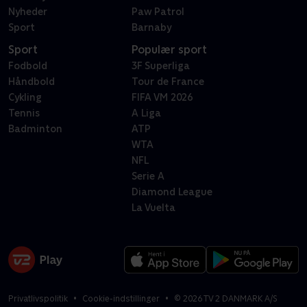
Nyheder
Paw Patrol
Sport
Barnaby
Sport
Populær sport
Fodbold
3F Superliga
Håndbold
Tour de France
Cykling
FIFA VM 2026
Tennis
A Liga
Badminton
ATP
WTA
NFL
Serie A
Diamond League
La Vuelta
Privatlivspolitik
Cookie-indstillinger
©
2026
TV 2 DANMARK A/S