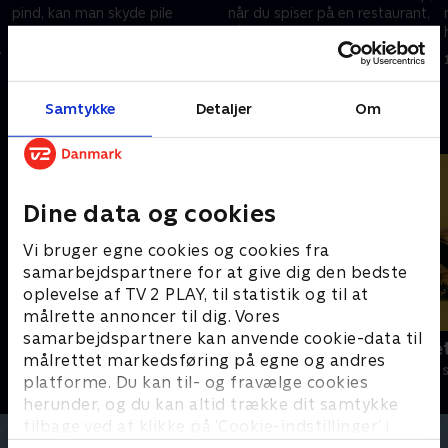
pind, kan man skyde pile
når du spiser på en restaurant,
afsted og meget lettere jage
når du køber ind i
fugle.
supermarkedet og selv i
1. december 2020 • 3 min
1. december 2020 • 3 min
telefonen.
Samtykke
Detaljer
Om
Andre så også
Dine data og cookies
Vi bruger egne cookies og cookies fra
samarbejdspartnere for at give dig den bedste
oplevelse af TV 2 PLAY, til statistik og til at
målrette annoncer til dig. Vores
samarbejdspartnere kan anvende cookie-data til
Alvinnn!!! og de frække jordegern
Spørg bælte
målrettet markedsføring på egne og andres
Børneserier • 1 sæsoner
Børneserier • 1
platforme. Du kan til- og fravælge cookies
herunder, og du kan altid trække dit samtykke
tilbage ved at klikke på ’Cookie-indstillinger’ i