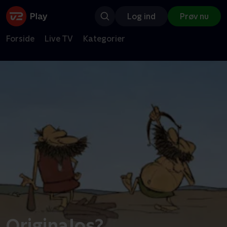
Log ind
Prøv nu
Forside
Live TV
Kategorier
Originalos?