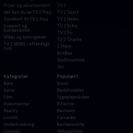
Priser og abonnement
TV 2
Her kan du se TV 2 Play
TV 2 Sport
Gavekort til TV 2 Play
TV 2 News
Support og
TV 2 Echo
Kundecenter
TV 2 Fri
Vilkår og betingelser
TV 2 Charlie
TV 2 NEWS i offentligt
C More
rum
BritBox
SkyShowtime
Oiii
Kategorier
Populært
Børn
Klovn
Serier
Badehotellet
Film
Sygeplejeskolen
Dokumentar
X Factor
Reality
Bachelor
Livsstil
Forræder
Underholdning
Bachelorette
Comedy
Yellowstone