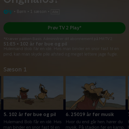
•
Børn
•
1 sæson
•
Prøv TV 2 Play*
*Kræver pakken Basis. Administrer dit abonnement på Mit TV 2.
S1:E5 • 102 år før bue og pil
Hulemand Bob får en idé. Hvis man binder en snor fast til en
pind, kan man skyde pile afsted og meget lettere jage fugle.
Sæson 1
5. 102 år før bue og pil
6. 25019 år før musik
Hulemand Bob får en idé. Hvis
Hvor du end går hen, hører du
.
man binder en snor fast til en
musik. På stadion før en kamp,